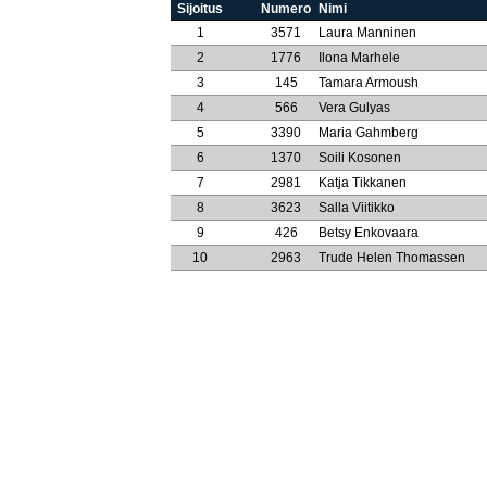
Sijoitus
Numero
Nimi
1
3571
Laura Manninen
2
1776
Ilona Marhele
3
145
Tamara Armoush
4
566
Vera Gulyas
5
3390
Maria Gahmberg
6
1370
Soili Kosonen
7
2981
Katja Tikkanen
8
3623
Salla Viitikko
9
426
Betsy Enkovaara
10
2963
Trude Helen Thomassen