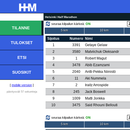
Helsinki Half Marathon
seuraa kilpailun kärkeä:
ON
TILANNE
5 km
10 km
Sijoitus
Numero
Nimi
TULOKSET
1
3391
Getaye Gelaw
2
3580
Matviichuk Oleksandr
ETSI
3
1
Robert Magut
4
3478
Abib Ezamzami
5
2040
Antti-Pekka Niinistö
SUOSIKIT
6
11
Aki Nummela
7
2
Iraitz Arrospide
[
mobile version
]
8
245
Jack Boswell
päivitysväli 57 sekuntteja
9
1009
Matti Jonkka
10
3475
Said Rhouni Bellouti
seuraa kilpailun kärkeä:
ON
5 km
10 km