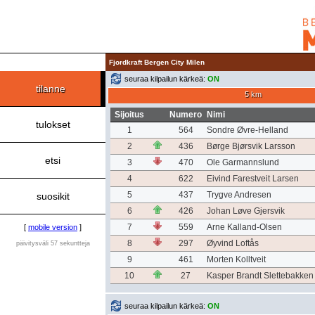
Fjordkraft Bergen City Milen
seuraa kilpailun kärkeä:
ON
tilanne
5 km
Sijoitus
Numero
Nimi
tulokset
1
564
Sondre Øvre-Helland
2
436
Børge Bjørsvik Larsson
etsi
3
470
Ole Garmannslund
4
622
Eivind Farestveit Larsen
5
437
Trygve Andresen
suosikit
6
426
Johan Løve Gjersvik
7
559
Arne Kalland-Olsen
[
mobile version
]
8
297
Øyvind Loftås
päivitysväli 57 sekuntteja
9
461
Morten Kolltveit
10
27
Kasper Brandt Slettebakken
seuraa kilpailun kärkeä:
ON