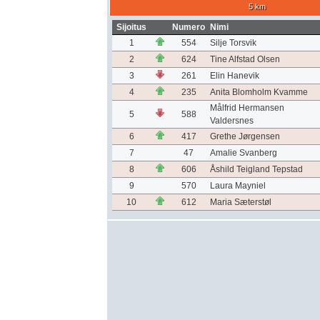
5 km
Sijoitus
Numero
Nimi
1
554
Silje Torsvik
2
624
Tine Alfstad Olsen
3
261
Elin Hanevik
4
235
Anita Blomholm Kvamme
Målfrid Hermansen
5
588
Valdersnes
6
417
Grethe Jørgensen
7
47
Amalie Svanberg
8
606
Åshild Teigland Tepstad
9
570
Laura Mayniel
10
612
Maria Sæterstøl