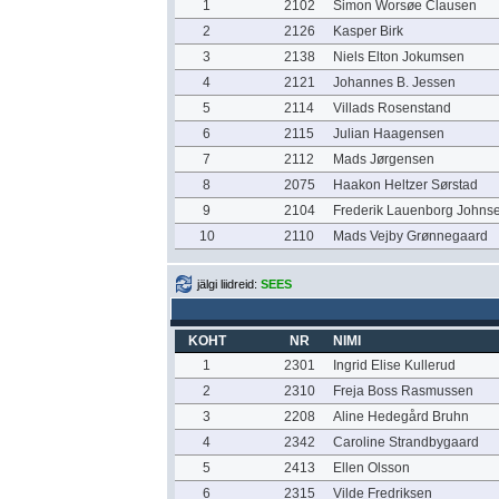
1
2102
Simon Worsøe Clausen
2
2126
Kasper Birk
3
2138
Niels Elton Jokumsen
4
2121
Johannes B. Jessen
5
2114
Villads Rosenstand
6
2115
Julian Haagensen
7
2112
Mads Jørgensen
8
2075
Haakon Heltzer Sørstad
9
2104
Frederik Lauenborg Johns
10
2110
Mads Vejby Grønnegaard
jälgi liidreid:
SEES
KOHT
NR
NIMI
1
2301
Ingrid Elise Kullerud
2
2310
Freja Boss Rasmussen
3
2208
Aline Hedegård Bruhn
4
2342
Caroline Strandbygaard
5
2413
Ellen Olsson
6
2315
Vilde Fredriksen