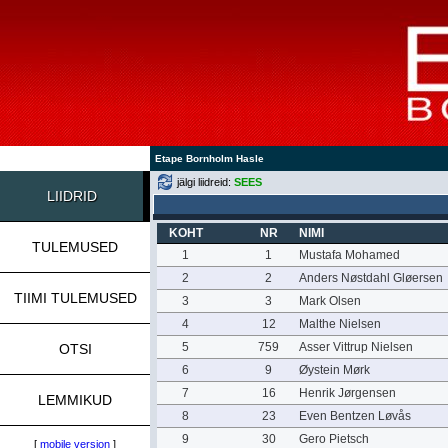
Etape Bornholm Hasle
jälgi liidreid:
SEES
LIIDRID
KOHT
NR
NIMI
TULEMUSED
1
1
Mustafa Mohamed
2
2
Anders Nøstdahl Gløersen
TIIMI TULEMUSED
3
3
Mark Olsen
4
12
Malthe Nielsen
5
759
Asser Vittrup Nielsen
OTSI
6
9
Øystein Mørk
7
16
Henrik Jørgensen
LEMMIKUD
8
23
Even Bentzen Løvås
9
30
Gero Pietsch
[
mobile version
]