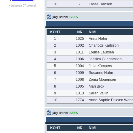
10
7
Lasse Hansen
värskenda 57 sekund
jälgi liidreid:
SEES
KOHT
NR
NIMI
1
1625
Anna Holm
2
1002
Charlotte Karlsson
3
1011
Louise Laursen
4
1006
Jessica Gunnarsson
5
1004
Julia Kümpers
6
1009
Susanne Hahn
7
1008
Zenia Mogensen
8
1005
Mari Brox
9
1013
Sarah Vallin
10
1774
Anne-Sophie Eriksen Wend
jälgi liidreid:
SEES
KOHT
NR
NIMI