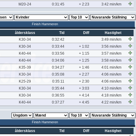
M20-24
0:31:45
+ 2:23
3:42 min/km
Finish Hammeren
åldersklass
Tid
Diff
Hastighet
K30-34
0:32:42
3:49 min/km
K30-34
0:33:44
+ 1:02
3:56 min/km
K40-44
0:33:56
+ 1:15
3:57 min/km
K40-44
0:34:06
+ 1:25
3:58 min/km
K35-39
0:34:27
+ 1:46
4:01 min/km
K30-34
0:35:08
+ 2:27
4:06 min/km
K25-29
0:35:11
+ 2:30
4:06 min/km
K30-34
0:35:44
+ 3:03
4:10 min/km
K30-34
0:36:55
+ 4:14
4:18 min/km
K40-44
0:37:27
+ 4:45
4:22 min/km
Finish Hammeren
åldersklass
Tid
Diff
Hastighet