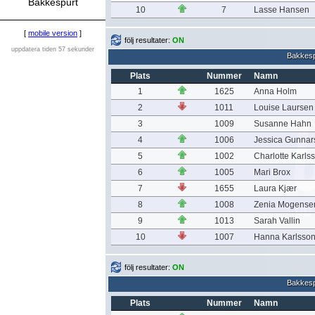
Bakkespurt
10
7
Lasse Hansen
[
mobile version
]
följ resultater:
ON
uppdatera tiden 57 sekunder
Bakkesp
Plats
Nummer
Namn
1
1625
Anna Holm
2
1011
Louise Laursen
3
1009
Susanne Hahn
4
1006
Jessica Gunnar
5
1002
Charlotte Karls
6
1005
Mari Brox
7
1655
Laura Kjær
8
1008
Zenia Mogense
9
1013
Sarah Vallin
10
1007
Hanna Karlsso
följ resultater:
ON
Bakkesp
Plats
Nummer
Namn