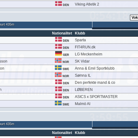
Viking Atletik 2
DEN
urt 435m
Nationalitet
Klubb
Sparta
DEN
FIT4RUN.dk
DEN
LG Meckenheim
GER
sson
SK Vidar
NOR
son
Anna & Emil Sportklubb
SWE
Sømna IL
NOR
Den perfekte mand & co
DEN
n
LØBEREN
DEN
ASICS x SPORTMASTER
DEN
n
Malmö AI
SWE
urt 435m
Nationalitet
Klubb