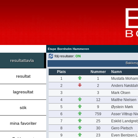
Etape Bornholm Hammeren
följ resultater:
ON
resultattavla
Bakkesp
Plats
Nummer
Namn
resultat
1
1
Mustafa Moha
2
2
Anders Nøstdah
lagresultat
3
3
Mark Olsen
4
12
Malthe Nielsen
5
9
Øystein Mørk
sök
6
759
Asser Vittrup Ni
7
25
Eskild Landgre
mina favoriter
8
30
Gero Pietsch
9
23
Even Bentzen 