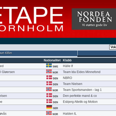
urt 435m
Nationalitet
Klubb
med
Hälle If
SWE
l Gløersen
Team Ida Eides Minnefond
NOR
NBRO
DEN
Team Nielsen
DEN
Team Sportsmanden - lag 1
NOR
elsen
Den perfekte mand & co
DEN
be
Esbjerg Atletik og Motion
DEN
GER
Løvås
Halden IL
NOR