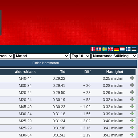
Finish Hammeren
åldersklass
Tid
Diff
Hastighet
M40-44
0:29:22
3:25 min/km
M30-34
0:29:41
+ 20
3:28 min/km
M20-24
0:29:50
+ 28
3:29 min/km
M20-24
0:30:19
+ 58
3:32 min/km
M45-49
0:30:23
+ 1:02
3:32 min/km
M30-34
0:31:18
+ 1:56
3:39 min/km
M25-29
0:31:24
+ 2:02
3:40 min/km
M25-29
0:31:38
+ 2:16
3:41 min/km
M30-34
0:31:41
+ 2:19
3:41 min/km