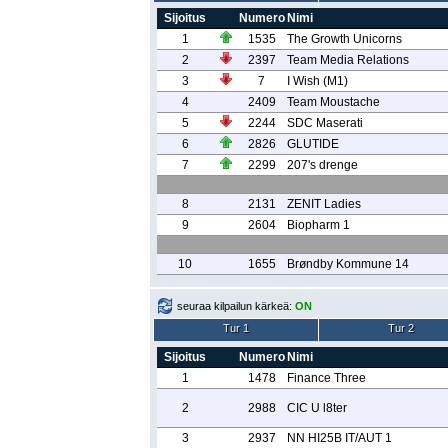
Sijoitus
Numero
Nimi
1
1535
The Growth Unicorns
2
2397
Team Media Relations
3
7
I Wish (M1)
4
2409
Team Moustache
5
2244
SDC Maserati
6
2826
GLUTIDE
7
2299
207's drenge
8
2131
ZENIT Ladies
9
2604
Biopharm 1
10
1655
Brøndby Kommune 14
seuraa kilpailun kärkeä:
ON
Tur 1
Tur 2
Sijoitus
Numero
Nimi
1
1478
Finance Three
2
2988
CIC U l8ter
3
2937
NN HI25B IT/AUT 1