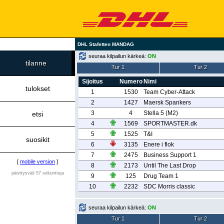
DHL Stafetten MANDAG
seuraa kilpailun kärkeä:
ON
tilanne
Tur 1
Tur 2
Sijoitus
Numero
Nimi
tulokset
1
1530
Team Cyber-Attack
2
1427
Maersk Spankers
3
4
Stella 5 (M2)
etsi
4
1569
SPORTMASTER.dk
5
1525
T&I
suosikit
6
3135
Enere i flok
7
2475
Business Support 1
[
mobile version
]
8
2173
Until The Last Drop
päivitysväli 57 sekuntteja
9
125
Drug Team 1
10
2232
SDC Morris classic
seuraa kilpailun kärkeä:
ON
Tur 1
Tur 2