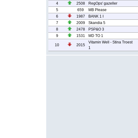
4
2508
RegOps' gazeller
5
659
MB Please
6
1987
BANK 1 I
7
2009
Skandia 5
8
2478
PSP&O 3
9
1531
MD TO 1
Vitamin Well - Stina Troest
10
2015
1