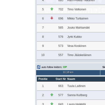
4
695
Harri-Pekka Tikkanen
5
702
Timo Valkonen
6
696
Mikko Turtiainen
7
585
Jouko Mahlamäki
8
576
Jyrki Kukko
9
573
Vesa Koskinen
10
557
Timo Jääskeläinen
auto follow leiders:
OP
S
10,18 km
Positie
Start Nr
Naam
1
663
Tuula Laitinen
2
577
Sanna Kullberg
3
643
Laura Heikkilä