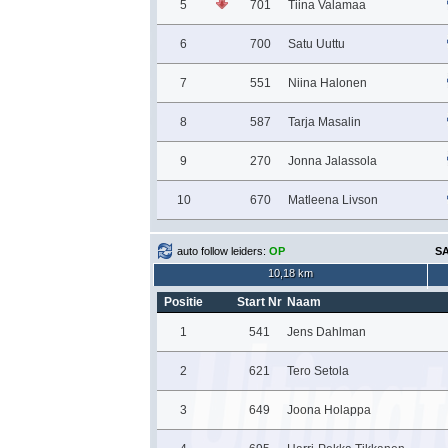
5
701
Tiina Valamaa
6
700
Satu Uuttu
7
551
Niina Halonen
8
587
Tarja Masalin
9
270
Jonna Jalassola
10
670
Matleena Livson
auto follow leiders:
OP
SA
10,18 km
Positie
Start Nr
Naam
1
541
Jens Dahlman
2
621
Tero Setola
3
649
Joona Holappa