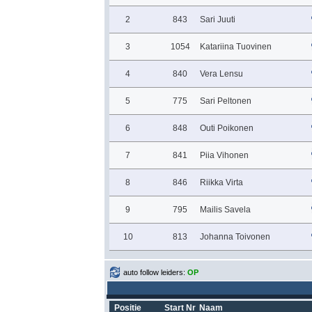
2
843
Sari Juuti
3
1054
Katariina Tuovinen
4
840
Vera Lensu
5
775
Sari Peltonen
6
848
Outi Poikonen
7
841
Piia Vihonen
8
846
Riikka Virta
9
795
Mailis Savela
10
813
Johanna Toivonen
auto follow leiders:
OP
Positie
Start Nr
Naam