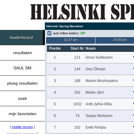
Helsinki Spring Marathon
auto follow leiders:
OP
leaderboard
10,37 km
20,83 km
Positie
Start Nr
Naam
resultaten
1
121
Anssi Suikkanen
SAUL SM
2
144
Ossi Öhman
3
168
Maxim Moshnyakov
ploeg resultaten
4
162
Marko Järri
zoek
5
1032
Antti Jylhä-Ollila
mijn favorieten
6
74
Seppo Moilanen
[
mobile version
]
7
102
Erkki Rintala
automatisch verversen 57