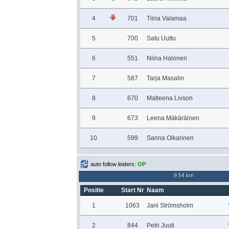
4
701
Tiina Valamaa
5
700
Satu Uuttu
6
551
Niina Halonen
7
587
Tarja Masalin
8
670
Matleena Livson
9
673
Leena Mäkäräinen
10
599
Sanna Oikarinen
auto follow leiders:
OP
9,54 km
Positie
Start Nr
Naam
1
1063
Jani Strömsholm
2
844
Petri Juuti