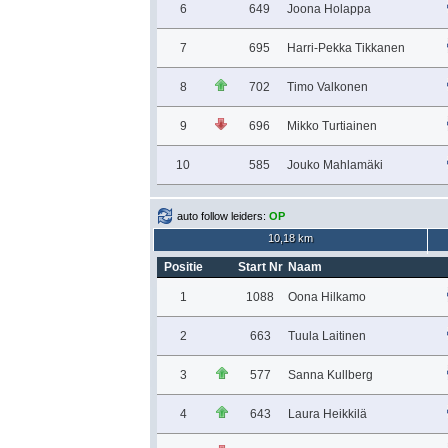
6
649
Joona Holappa
7
695
Harri-Pekka Tikkanen
8
702
Timo Valkonen
9
696
Mikko Turtiainen
10
585
Jouko Mahlamäki
auto follow leiders:
OP
10,18 km
Positie
Start Nr
Naam
1
1088
Oona Hilkamo
2
663
Tuula Laitinen
3
577
Sanna Kullberg
4
643
Laura Heikkilä