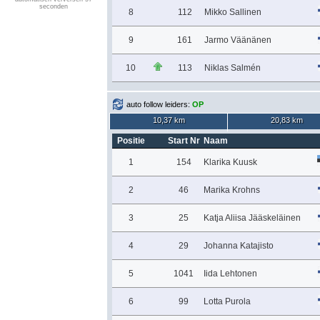
seconden
8
112
Mikko Sallinen
9
161
Jarmo Väänänen
10
113
Niklas Salmén
auto follow leiders:
OP
10,37 km
20,83 km
Positie
Start Nr
Naam
1
154
Klarika Kuusk
2
46
Marika Krohns
3
25
Katja Aliisa Jääskeläinen
4
29
Johanna Katajisto
5
1041
Iida Lehtonen
6
99
Lotta Purola