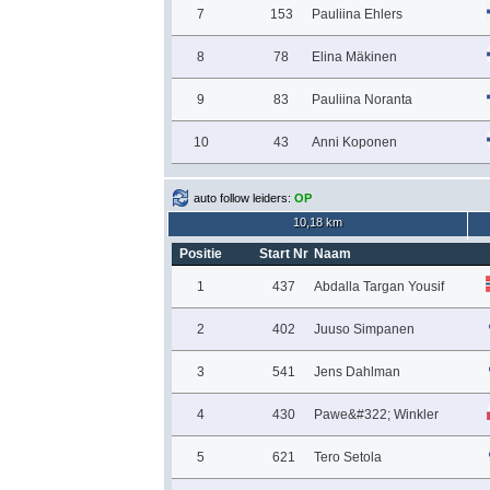
7
153
Pauliina Ehlers
8
78
Elina Mäkinen
9
83
Pauliina Noranta
10
43
Anni Koponen
auto follow leiders:
OP
10,18 km
Positie
Start Nr
Naam
1
437
Abdalla Targan Yousif
2
402
Juuso Simpanen
3
541
Jens Dahlman
4
430
Pawe&#322; Winkler
5
621
Tero Setola