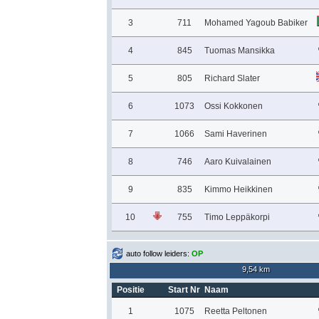
3
711
Mohamed Yagoub Babiker
4
845
Tuomas Mansikka
5
805
Richard Slater
6
1073
Ossi Kokkonen
7
1066
Sami Haverinen
8
746
Aaro Kuivalainen
9
835
Kimmo Heikkinen
10
755
Timo Leppäkorpi
auto follow leiders:
OP
9,54 km
Positie
Start Nr
Naam
1
1075
Reetta Peltonen