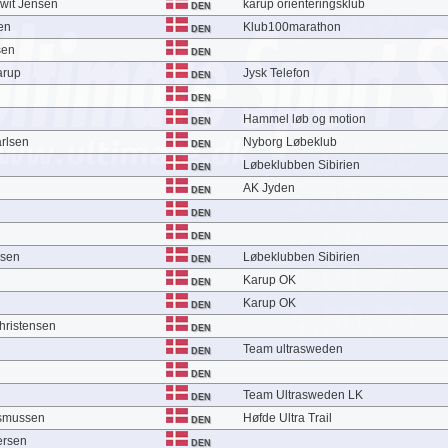
Awit Jensen
karup orienteringsklub
DEN
en
Klub100marathon
DEN
sen
DEN
arup
Jysk Telefon
DEN
DEN
Hammel løb og motion
DEN
rlsen
Nyborg Løbeklub
DEN
Løbeklubben Sibirien
DEN
AK Jyden
DEN
DEN
DEN
lsen
Løbeklubben Sibirien
DEN
Karup OK
DEN
Karup OK
DEN
hristensen
DEN
Team ultrasweden
DEN
DEN
Team Ultrasweden LK
DEN
smussen
Høfde Ultra Trail
DEN
ersen
DEN