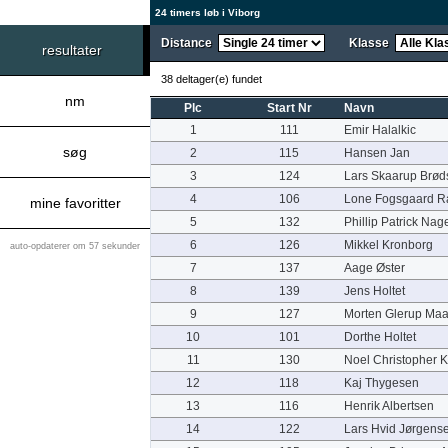
24 timers løb i Viborg
Distance
Klasse
resultater
38 deltager(e) fundet
nm
Plc
Start Nr
Navn
1
111
Emir Halalkic
søg
2
115
Hansen Jan
3
124
Lars Skaarup Brød
4
106
Lone Fogsgaard 
mine favoritter
5
132
Phillip Patrick Na
6
126
Mikkel Kronborg
auto-opdaterer om 57 sekunder
7
137
Aage Øster
8
139
Jens Holtet
9
127
Morten Glerup Ma
10
101
Dorthe Holtet
11
130
Noel Christopher 
12
118
Kaj Thygesen
13
116
Henrik Albertsen
14
122
Lars Hvid Jørgens