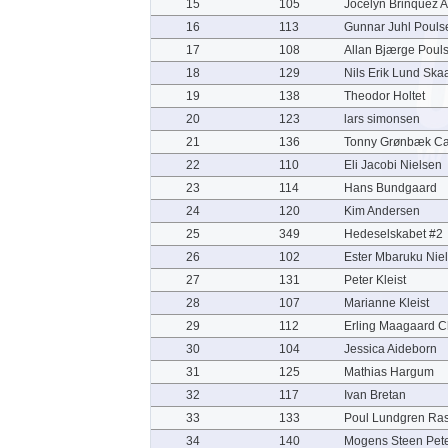
15
105
Jocelyn Brinquez 
16
113
Gunnar Juhl Pouls
17
108
Allan Bjærge Poul
18
129
Nils Erik Lund Ska
19
138
Theodor Holtet
20
123
lars simonsen
21
136
Tonny Grønbæk Ca
22
110
Eli Jacobi Nielsen
23
114
Hans Bundgaard
24
120
Kim Andersen
25
349
Hedeselskabet #2
26
102
Ester Mbaruku Nie
27
131
Peter Kleist
28
107
Marianne Kleist
29
112
Erling Maagaard C
30
104
Jessica Aideborn
31
125
Mathias Hargum
32
117
Ivan Bretan
33
133
Poul Lundgren Ra
34
140
Mogens Steen Pet