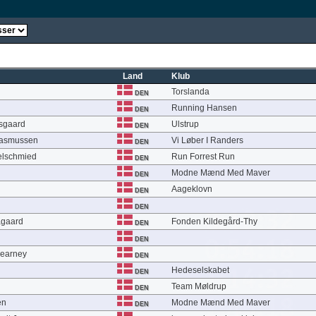
Land
Klub
Torslanda
DEN
Running Hansen
DEN
sgaard
Ulstrup
DEN
Rasmussen
Vi Løber I Randers
DEN
gelschmied
Run Forrest Run
DEN
Modne Mænd Med Maver
DEN
Aageklovn
DEN
DEN
agaard
Fonden Kildegård-Thy
DEN
DEN
Kearney
DEN
Hedeselskabet
DEN
Team Møldrup
DEN
en
Modne Mænd Med Maver
DEN