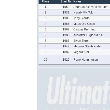
Plass
Start Nr
Navn
1
1553
Andreas Skatvedt Iversen
2
1933
Henrik Vik Tolo
3
1989
Tony Gjerde
4
1866
Mads Orø Olsen
5
1867
Casper Rønning
6
1988
Kristoffer Fuglerud Ask
7
1686
Sivert Ekroll
8
1947
Magnus Stenbrenden
9
1882
Vegard Kjol
10
1920
Rune Henningsen