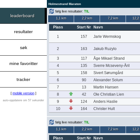
Holmestrand Maraton
følg live resultater:
TIL
leaderboard
1,1 km
2,2 km
7,2 km
12,2
Plass
Start Nr
Navn
resultater
1
157
Jarle Wermskog
søk
2
163
Jakub Ruzylo
3
117
Åge Mikael Strand
mine favoritter
4
135
Sverre Mcseveny-Åril
5
158
Sivert Sørumgård
tracker
6
90
Alexander Solum
7
13
Martin Hansen
[
mobile version
]
8
42
Ole Christian Lien
auto-oppdatere om 57 sekunder
9
124
Anders Haslie
10
164
Christer Hult
følg live resultater:
TIL
1,1 km
2,2 km
7,2 km
12,2
Plass
Start Nr
Navn