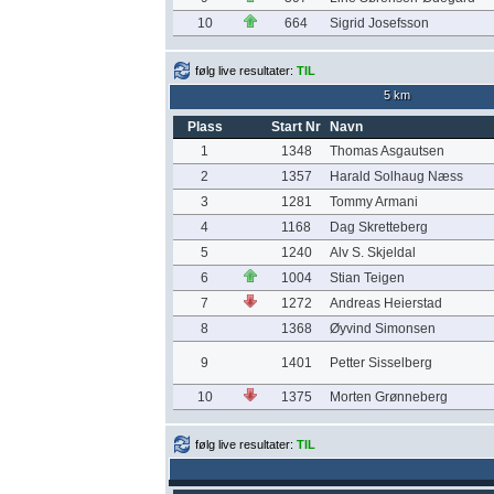
10
664
Sigrid Josefsson
følg live resultater:
TIL
5 km
Plass
Start Nr
Navn
1
1348
Thomas Asgautsen
2
1357
Harald Solhaug Næss
3
1281
Tommy Armani
4
1168
Dag Skretteberg
5
1240
Alv S. Skjeldal
6
1004
Stian Teigen
7
1272
Andreas Heierstad
8
1368
Øyvind Simonsen
9
1401
Petter Sisselberg
10
1375
Morten Grønneberg
følg live resultater:
TIL