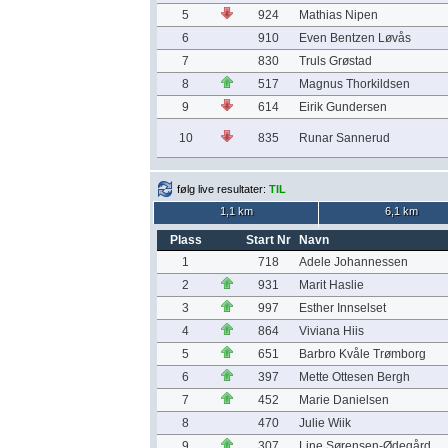
5
924
Mathias Nipen
6
910
Even Bentzen Løvås
7
830
Truls Grøstad
8
517
Magnus Thorkildsen
9
614
Eirik Gundersen
10
835
Runar Sannerud
følg live resultater:
TIL
1,1 km
6,1 km
Plass
Start Nr
Navn
1
718
Adele Johannessen
2
931
Marit Haslie
3
997
Esther Innselset
4
864
Viviana Hiis
5
651
Barbro Kvåle Trømborg
6
397
Mette Ottesen Bergh
7
452
Marie Danielsen
8
470
Julie Wiik
9
307
Line Sørensen-Ødegård