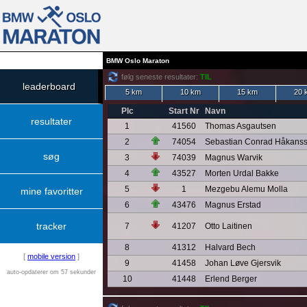
BMW Oslo Maraton
følg seneste resultater:
TIL
leaderboard
5 km
10 km
15 km
20 
Plc
Start Nr
Navn
resultater
1
41560
Thomas Asgautsen
2
74054
Sebastian Conrad Håkans
søg
3
74039
Magnus Warvik
4
43527
Morten Urdal Bakke
5
1
Mezgebu Alemu Molla
mine favoritter
6
43476
Magnus Erstad
tracker
7
41207
Otto Laitinen
8
41312
Halvard Bech
[
mobile version
]
9
41458
Johan Løve Gjersvik
auto-opdaterer om 57 sekunder
10
41448
Erlend Berger