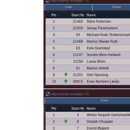
følg seneste resultater:
TIL
5 km
10 km
Plc
Start Nr
Navn
1
21462
Ådne Andersen
2
21559
Senay Fissehatsion
3
54
Michael Ande Tesfamichael
4
21468
Marius Skeide Ruth
5
63
Eirik Gramstad
6
21247
Sondre Øvre-Helland
7
21150
Lasse Blom
8
51
Marius Vedvik
9
21201
Geir Gjessing
10
30615
Even Bentzen Løvås
følg seneste resultater:
TIL
5 km
Plc
Start Nr
Navn
1
3
Weldu Negash Gebretsadi
2
8
Dadafo Dhaqabi
3
7
Eivind Øygard