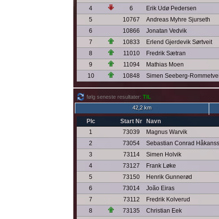
4
6
Erik Udø Pedersen
5
10767
Andreas Myhre Sjurseth
6
10866
Jonatan Vedvik
7
10833
Erlend Gjerdevik Sørtveit
8
11010
Fredrik Sætran
9
11094
Mathias Moen
10
10848
Simen Seeberg-Rommetvei
følg seneste resultater:
TIL
42,2 km
Plc
Start Nr
Navn
1
73039
Magnus Warvik
2
73054
Sebastian Conrad Håkans
3
73114
Simen Holvik
4
73127
Frank Løke
5
73150
Henrik Gunnerød
6
73014
João Eiras
7
73112
Fredrik Kolverud
8
73135
Christian Eek