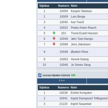
Sijoitus
Numero
Nimi
1
10050
Kasper Stadaas
2
10009
Lars Berge
3
10040
Ivar Tverå
4
10032
Peder Anker-Rasch
5
201
Trond Evald Hansen
6
10049
Jørn Torp-Nango
7
10008
Jens Jakobsen
8
10048
Øystein Riise
9
10003
Henrik Natvig
10
10046
Jo Simen Skog
seuraa kilpailun kärkeä:
ON
8 km
Sijoitus
Numero
Nimi
1
10036
Emilie Kongsten
2
10041
Ingrid Damgaard Toftegaard
3
21120
Ingrid Saupstad