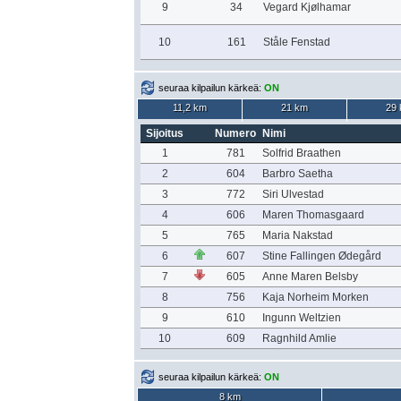
9
34
Vegard Kjølhamar
10
161
Ståle Fenstad
seuraa kilpailun kärkeä:
ON
11,2 km
21 km
29
Sijoitus
Numero
Nimi
1
781
Solfrid Braathen
2
604
Barbro Saetha
3
772
Siri Ulvestad
4
606
Maren Thomasgaard
5
765
Maria Nakstad
6
607
Stine Fallingen Ødegård
7
605
Anne Maren Belsby
8
756
Kaja Norheim Morken
9
610
Ingunn Weltzien
10
609
Ragnhild Amlie
seuraa kilpailun kärkeä:
ON
8 km