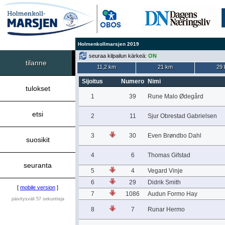
Holmenkollmarsjen 2019
seuraa kilpailun kärkeä:
ON
tilanne
11,2 km
21 km
29
Sijoitus
Numero
Nimi
tulokset
1
39
Rune Malo Ødegård
etsi
2
11
Sjur Obrestad Gabrielsen
3
30
Even Brøndbo Dahl
suosikit
4
6
Thomas Gifstad
seuranta
5
4
Vegard Vinje
6
29
Didrik Smith
[
mobile version
]
7
1086
Audun Formo Hay
päivitysväli 57 sekuntteja
8
7
Runar Hermo