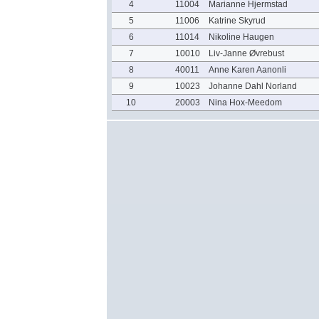
4
11004
Marianne Hjermstad
5
11006
Katrine Skyrud
6
11014
Nikoline Haugen
7
10010
Liv-Janne Øvrebust
8
40011
Anne Karen Aanonli
9
10023
Johanne Dahl Norland
10
20003
Nina Hox-Meedom