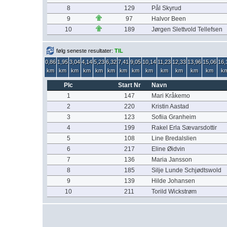
8
129
Pål Skyrud
9
97
Halvor Been
10
189
Jørgen Slettvold Tellefsen
følg seneste resultater:
TIL
0,86
1,95
3,04
4,14
5,23
6,32
7,41
9,05
10,14
11,23
12,33
13,96
15,06
16,
km
km
km
km
km
km
km
km
km
km
km
km
km
k
Plc
Start Nr
Navn
1
147
Mari Kråkemo
2
220
Kristin Aastad
3
123
Sofiia Granheim
4
199
Rakel Erla Sævarsdottir
5
108
Line Bredalslien
6
217
Eline Øidvin
7
136
Maria Jansson
8
185
Silje Lunde Schjødtswold
9
139
Hilde Johansen
10
211
Torild Wickstrøm