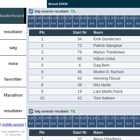
Bislett 50KM
følg seneste resultater:
TIL
leaderboard
0,86
1,95
3,04
4,14
5,23
6,32
7,41
9,05
10,14
11,23
12,33
13,96
15,06
16,
km
km
km
km
km
km
km
km
km
km
km
km
km
k
resultater
Plc
Start Nr
Navn
1
34
Eirik Gundersen
2
72
Patrick Stangbye
søg
3
79
Marius Therkelsen
4
85
Håkon Urdal
mine
5
6
Dag Bern
6
46
Morten D. Karlsen
7
62
Henning Olsrud
favoritter
8
38
Nils Hjelle
9
19
Lars Martin Falck
Marathon
10
42
Tore Isaksen
resultater
følg seneste resultater:
TIL
0,86
1,95
3,04
4,14
5,23
6,32
7,41
9,05
10,14
11,23
12,33
13,96
15,06
16,
km
km
km
km
km
km
km
km
km
km
km
km
km
k
[
mobile version
]
auto-opdaterer om
Plc
Start Nr
Navn
57 sekunder
1
32
Mona Grindberg