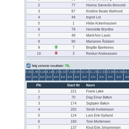
2
77
Hanna Sæverås Breivold
3
87
Kristine Beate Walhovd
4
49
Ingrid Lid
5
1
Hilde Ackenhausen
6
78
Henriette Brynthe
7
48
Marit Ann Laulo
8
90
Marianne Årdalen
9
7
Birgitte Bjerkenes
10
3
Reidun Andreassen
følg seneste resultater:
TIL
0,86
1,95
3,04
4,14
5,23
6,32
7,41
9,05
10,14
11,23
12,33
13,96
15,06
16,
km
km
km
km
km
km
km
km
km
km
km
km
km
k
Plc
Start Nr
Navn
1
221
Frank Løke
2
70
Dag Einar Bøtun
3
174
Sigbjørn Bøtun
4
202
Sindri Þorkelsson
5
124
Lars Erik Gylland
6
160
Tore Mortensen
7
137
Knut Erik Johannesen