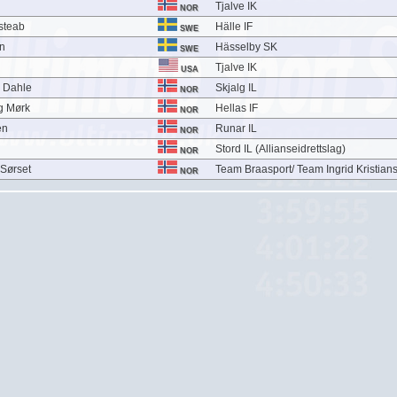
Tjalve IK
NOR
steab
Hälle IF
SWE
n
Hässelby SK
SWE
Tjalve IK
USA
 Dahle
Skjalg IL
NOR
g Mørk
Hellas IF
NOR
en
Runar IL
NOR
Stord IL (Allianseidrettslag)
NOR
 Sørset
Team Braasport/ Team Ingrid Kristian
NOR