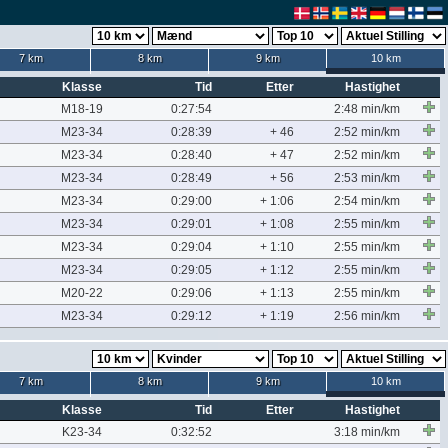
7 km
8 km
9 km
10 km
Klasse
Tid
Etter
Hastighet
M18-19
0:27:54
2:48 min/km
M23-34
0:28:39
+ 46
2:52 min/km
M23-34
0:28:40
+ 47
2:52 min/km
M23-34
0:28:49
+ 56
2:53 min/km
M23-34
0:29:00
+ 1:06
2:54 min/km
M23-34
0:29:01
+ 1:08
2:55 min/km
M23-34
0:29:04
+ 1:10
2:55 min/km
M23-34
0:29:05
+ 1:12
2:55 min/km
M20-22
0:29:06
+ 1:13
2:55 min/km
M23-34
0:29:12
+ 1:19
2:56 min/km
7 km
8 km
9 km
10 km
Klasse
Tid
Etter
Hastighet
K23-34
0:32:52
3:18 min/km