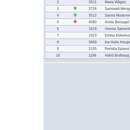
2
3521
Maria Wågan
3
3726
Samrawit Meng
4
3512
Sanna Mustone
5
4090
Annie Bersagel
6
1629
Vienna Søyland
7
1023
Emma Kirkeber
8
3869
Ina Halle Haug
9
2155
Pernilla Epland
10
1188
Astrid Brathaug