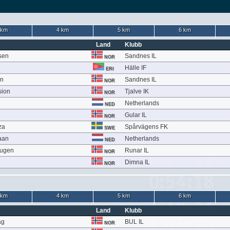
 km
4 km
5 km
6 km
Land
Klubb
sen
Sandnes IL
NOR
Hälle IF
ERI
en
Sandnes IL
NOR
sion
Tjalve IK
NOR
Netherlands
NED
Gular IL
NOR
za
Spårvägens FK
SWE
aan
Netherlands
NED
augen
Runar IL
NOR
Dimna IL
NOR
 km
4 km
5 km
6 km
Land
Klubb
åg
BUL IL
NOR