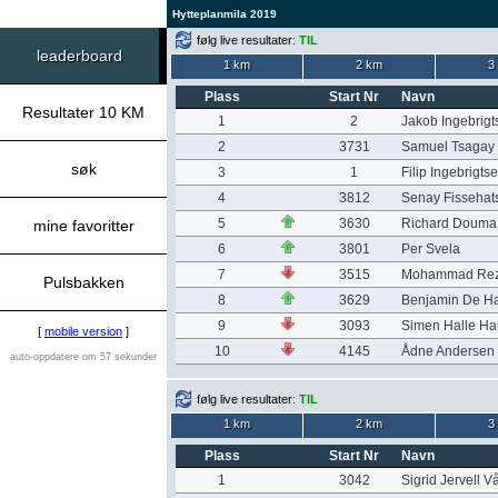
Hytteplanmila 2019
følg live resultater:
TIL
leaderboard
1 km
2 km
3
Plass
Start Nr
Navn
Resultater 10 KM
1
2
Jakob Ingebrigt
2
3731
Samuel Tsagay
søk
3
1
Filip Ingebrigts
4
3812
Senay Fissehat
5
3630
Richard Douma
mine favoritter
6
3801
Per Svela
7
3515
Mohammad Re
Pulsbakken
8
3629
Benjamin De H
9
3093
Simen Halle H
[
mobile version
]
10
4145
Ådne Andersen
auto-oppdatere om 57 sekunder
følg live resultater:
TIL
1 km
2 km
3
Plass
Start Nr
Navn
1
3042
Sigrid Jervell V