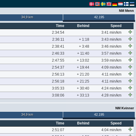
NM Menn
34,9 km
42.195
Time
Behind
Speed
2:34:54
3:41 min/km
2:36:11
+ 1:18
3:43 min/km
2:38:41
+ 3:48
3:46 min/km
2:46:33
+ 11:40
3:57 min/km
2:47:55
+ 13:02
3:59 min/km
2:54:37
+ 19:44
4:09 min/km
2:56:13
+ 21:20
4:11 min/km
2:56:18
+ 21:25
4:11 min/km
3:05:33
+ 30:40
4:24 min/km
3:08:06
+ 33:13
4:28 min/km
NM Kvinner
34,9 km
42.195
Time
Behind
Speed
2:51:07
4:04 min/km