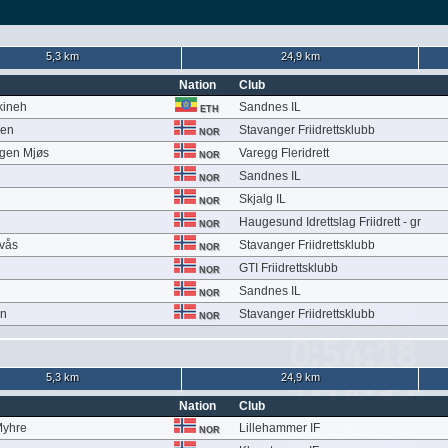
5,3 km
24,9 km
Nation
Club
kineh
Sandnes IL
ETH
sen
Stavanger Friidrettsklubb
NOR
ggen Mjøs
Varegg Fleridrett
NOR
Sandnes IL
NOR
d
Skjalg IL
NOR
Haugesund Idrettslag Friidrett - gr
NOR
vås
Stavanger Friidrettsklubb
NOR
GTI Friidrettsklubb
NOR
Sandnes IL
NOR
en
Stavanger Friidrettsklubb
NOR
5,3 km
24,9 km
Nation
Club
Myhre
Lillehammer IF
NOR