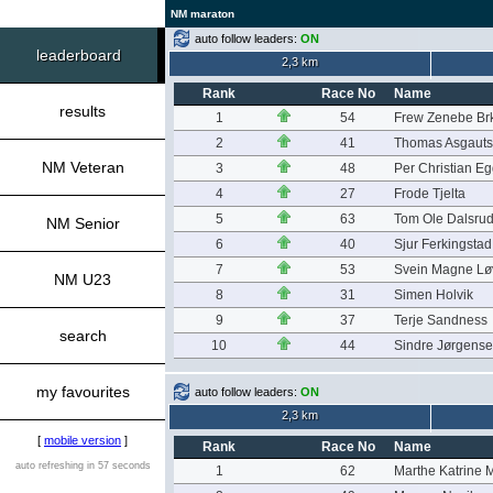
NM maraton
auto follow leaders:
ON
leaderboard
2,3 km
Rank
Race No
Name
results
1
54
Frew Zenebe Br
2
41
Thomas Asgaut
NM Veteran
3
48
Per Christian E
4
27
Frode Tjelta
5
63
Tom Ole Dalsru
NM Senior
6
40
Sjur Ferkingstad
7
53
Svein Magne Lø
NM U23
8
31
Simen Holvik
9
37
Terje Sandness
search
10
44
Sindre Jørgens
my favourites
auto follow leaders:
ON
2,3 km
[
mobile version
]
Rank
Race No
Name
auto refreshing in 57 seconds
1
62
Marthe Katrine 