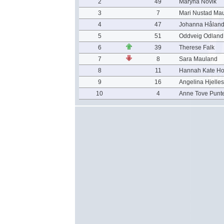
2
49
Maryna Novik
3
7
Mari Nustad Ma
4
47
Johanna Hålan
5
51
Oddveig Odland
6
39
Therese Falk
7
8
Sara Mauland
8
11
Hannah Kate H
9
16
Angelina Hjelles
10
4
Anne Tove Punte