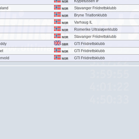
Klypetussen IF
NOR
uland
Stavanger Friidrettsklubb
NOR
d
Bryne Triatlonklubb
NOR
Varhaug IL
NOR
Romerike Ultraløperklubb
NOR
Stavanger Friidrettsklubb
NOR
oddy
GTI Friidrettsklubb
GBR
et
GTI Friidrettsklubb
NOR
rvold
GTI Friidrettsklubb
NOR