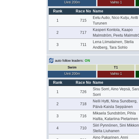
Uinti 200m
Vaihto 1
Rank
Race No
Name
Eetu Autio, Nico Kulju, Antti
1
715
Turunen
Kasperi Kontola, Kaapo
2
717
Malmström, Peetu Malmstr
Lena Liimatainen, Stella
3
711
Andberg, Tara Sohlo
auto follow leaders:
ON
Swim
T1
Uinti 200m
Vaihto 1
Rank
Race No
Name
Sisu Sorri, Aino Vepsä, Sar
1
726
Sorri
Nelli Hytti, Nina Sundberg,
2
718
Päivä-Kaisla Seppänen
Mikaela Sundström, Pihla
3
716
Haltia, Katariina Pietarinen
Siiri Pynnönen, Sini Mikkon
4
710
Stella Liuhanen
Aino Pakarinen, Anni