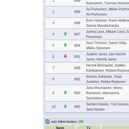
1
889
Iivanainen, Tuomas Iivana
Ari Purhonen, Mikko Purho
2
896
Ari Purhonen
Eero Halmari, Rami Vaittine
3
888
Sanna Manderbacka
Jonna Less, Mikael Less, 
4
897
Fransman
Suvi Törönen, Sanni Virta,
5
894
Mikko Silvonen
Joakim Janer, Jan-Henrik
6
891
Janer, Henrik Janer
Henrik Blomqvist, Jaakko
7
886
Kärkkäinen, Robert Reijon
Kimmo Sohlman, Seija
8
892
Juselius, Pekka Reijonen
Juha Reunanen, Veera
9
800
Runonen, Marisanna
Savolainen
Santeri Alanko, Yrjö Alanko
10
885
Jere Alanko
auto follow leaders:
ON
Swim
T1