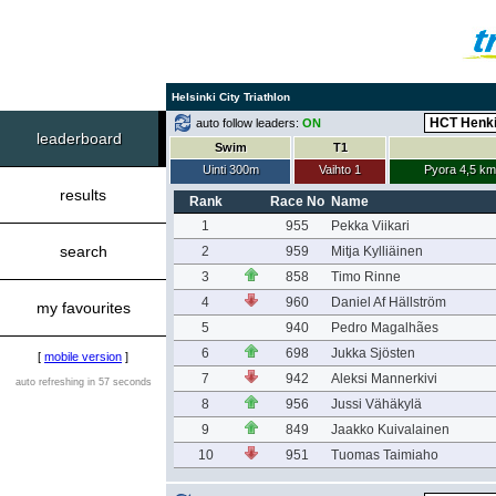
Helsinki City Triathlon
auto follow leaders:
ON
leaderboard
Swim
T1
Uinti 300m
Vaihto 1
Pyora 4,5 km
results
Rank
Race No
Name
1
955
Pekka Viikari
search
2
959
Mitja Kylliäinen
3
858
Timo Rinne
4
960
Daniel Af Hällström
my favourites
5
940
Pedro Magalhães
6
698
Jukka Sjösten
[
mobile version
]
7
942
Aleksi Mannerkivi
auto refreshing in 57 seconds
8
956
Jussi Vähäkylä
9
849
Jaakko Kuivalainen
10
951
Tuomas Taimiaho