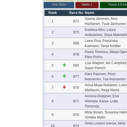
Uinti 300m
Vaihto 1
Pyora 4,5 km
Rank
Race No
Name
Saana Järvinen, Aino
1
872
Huhtanen, Tuuli Janhunen
Eveliina Alho, Laura
2
875
Anttolainen, Sirpa Malmstr
Leevi Pixa, Franziska
3
898
Karmann, Tanja Knittler
Paula Torenius, Marja Ojan
4
878
Päivi Roihu
Lisa Wagner, Ian Campbell
5
895
Sayer French
Nani Pajunen, Piuni
6
877
Iivanainen, Tua Iivanainen
Anna-Maija Nykänen, Lee
7
876
Melikechi, Reija Niemi
Anniina Deppner, Essi
8
871
Heimala, Kaisa- Lotta
Torninoja
Mirja Ilonen, Susanna Halla
9
870
Sinikka Malin
Seila Lozano Garcia, Mirja
10
874