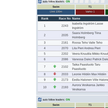
auto follow leaders:
ON
Swim
T1
Uinti 100m
Vaihto 1
Rank
Race No
Name
Isabella Ingström Lasse
1
2243
Ingström
Saara Holmberg Tiina
2
2035
Holmberg
3
2161
Roosa Teho Valle Teho
4
2070
Lila Pieri Andrea Pieri
5
2202
Veera Knuutila Mikko Knuut
6
2086
Vanessa Dalez Patrick Dal
Taika Paasiluoto Taru
7
2102
Paasiluoto
8
2033
Leonie Hildén Max Hildén
9
2173
Eedla Halonen Ville Halon
Aurora Vesikansa Jarkko
10
2193
Vesikansa
auto follow leaders:
ON
Swim
T1