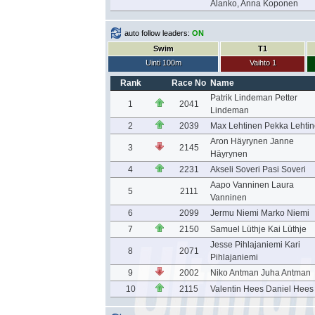
Alanko, Anna Koponen
auto follow leaders:
ON
Swim
T1
Uinti 100m
Vaihto 1
Rank
Race No
Name
Patrik Lindeman Petter
1
2041
Lindeman
2
2039
Max Lehtinen Pekka Lehti
Aron Häyrynen Janne
3
2145
Häyrynen
4
2231
Akseli Soveri Pasi Soveri
Aapo Vanninen Laura
5
2111
Vanninen
6
2099
Jermu Niemi Marko Niemi
7
2150
Samuel Lüthje Kai Lüthje
Jesse Pihlajaniemi Kari
8
2071
Pihlajaniemi
9
2002
Niko Antman Juha Antman
10
2115
Valentin Hees Daniel Hees