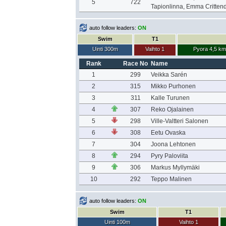
5
722
Tapionlinna, Emma Critten
auto follow leaders:
ON
Swim
T1
Uinti 300m
Vaihto 1
Pyora 4,5 km
Rank
Race No
Name
1
299
Veikka Sarén
2
315
Mikko Purhonen
3
311
Kalle Turunen
4
307
Reko Ojalainen
5
298
Ville-Valtteri Salonen
6
308
Eetu Ovaska
7
304
Joona Lehtonen
8
294
Pyry Paloviita
9
306
Markus Myllymäki
10
292
Teppo Malinen
auto follow leaders:
ON
Swim
T1
Uinti 100m
Vaihto 1