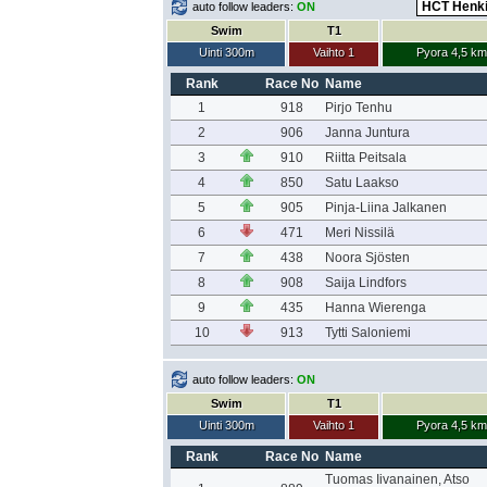
auto follow leaders:
ON
Swim
T1
Uinti 300m
Vaihto 1
Pyora 4,5 km
Rank
Race No
Name
1
918
Pirjo Tenhu
2
906
Janna Juntura
3
910
Riitta Peitsala
4
850
Satu Laakso
5
905
Pinja-Liina Jalkanen
6
471
Meri Nissilä
7
438
Noora Sjösten
8
908
Saija Lindfors
9
435
Hanna Wierenga
10
913
Tytti Saloniemi
auto follow leaders:
ON
Swim
T1
Uinti 300m
Vaihto 1
Pyora 4,5 km
Rank
Race No
Name
Tuomas Iivanainen, Atso