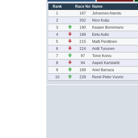
Rank
Race No
Name
1
187
Johannes Alarotu
2
202
Nico Kulju
3
190
Kasper Borremans
4
188
Eetu Autio
5
215
Matti Penttinen
6
224
Antti Turunen
7
97
Toivo Koivu
8
94
Aapeli Karislahti
9
189
Ariel Barraza
10
228
René-Peter Vuorio