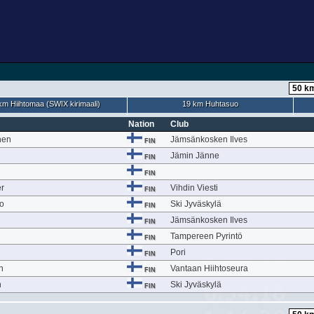
km Hiihtomaa (SWIX kirimaali)
19 km Huhtasuo
Nation
Club
nen
Jämsänkosken Ilves
FIN
Jämin Jänne
FIN
FIN
r
Vihdin Viesti
FIN
to
Ski Jyväskylä
FIN
Jämsänkosken Ilves
FIN
Tampereen Pyrintö
FIN
Pori
FIN
n
Vantaan Hiihtoseura
FIN
n
Ski Jyväskylä
FIN