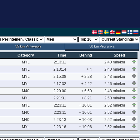
35 km Vihtavuori
50 km Peurunka
Category
Time
Behind
Speed
MYL
2:13:11
2:40 min/km
MYL
2:13:14
+ 4
2:40 min/km
MYL
2:15:38
+ 2:28
2:43 min/km
MYL
2:17:32
+ 4:22
2:46 min/km
M40
2:20:00
+ 6:50
2:48 min/km
MYL
2:21:31
+ 8:21
2:50 min/km
MYL
2:23:11
+ 10:01
2:52 min/km
M40
2:23:11
+ 10:01
2:52 min/km
M40
2:23:13
+ 10:03
2:52 min/km
MYL
2:23:16
+ 10:06
2:52 min/km