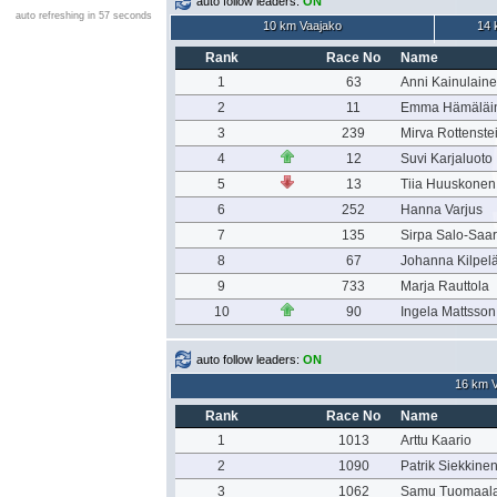
auto follow leaders:
ON
auto refreshing in 57 seconds
10 km Vaajako
14 
Rank
Race No
Name
1
63
Anni Kainulain
2
11
Emma Hämäläi
3
239
Mirva Rottenste
4
12
Suvi Karjaluoto
5
13
Tiia Huuskonen
6
252
Hanna Varjus
7
135
Sirpa Salo-Saar
8
67
Johanna Kilpel
9
733
Marja Rauttola
10
90
Ingela Mattsson
auto follow leaders:
ON
16 km V
Rank
Race No
Name
1
1013
Arttu Kaario
2
1090
Patrik Siekkine
3
1062
Samu Tuomaal