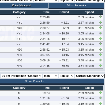
35 km Vihtavuori
50 km Peurunka
Category
Time
Behind
Speed
NYL
2:23:49
2:53 min/km
NYL
2:26:59
+ 3:11
2:57 min/km
N40
2:30:27
+ 6:39
3:01 min/km
NYL
2:34:08
+ 10:20
3:05 min/km
NYL
2:34:16
+ 10:27
3:06 min/km
NYL
2:41:42
+ 17:54
3:15 min/km
N50
2:58:51
+ 35:03
3:35 min/km
N50
3:07:05
+ 43:16
3:45 min/km
N50
3:09:19
+ 45:31
3:48 min/km
N40
3:14:45
+ 50:56
3:54 min/km
30 km Peurunka
Category
Time
Behind
Speed
M
1:19:23
2:39 min/km
M
1:21:19
+ 1:56
2:43 min/km
M
1:39:08
+ 19:46
3:19 min/km