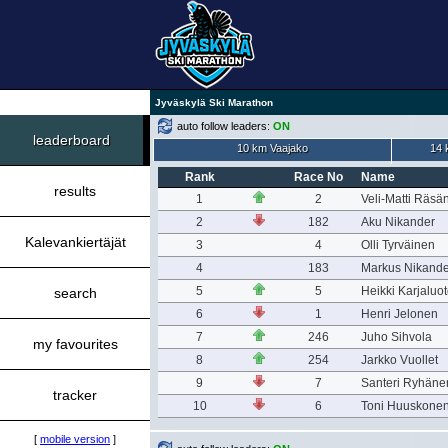
Jyväskylä Ski Marathon
auto follow leaders:
ON
leaderboard
10 km Vaajako
14 
Rank
Race No
Name
results
1
2
Veli-Matti Räsä
2
182
Aku Nikander
Kalevankiertäjät
3
4
Olli Tyrväinen
4
183
Markus Nikande
5
5
Heikki Karjaluo
search
6
1
Henri Jelonen
7
246
Juho Sihvola
my favourites
8
254
Jarkko Vuollet
9
7
Santeri Ryhäne
tracker
10
6
Toni Huuskone
[
mobile version
]