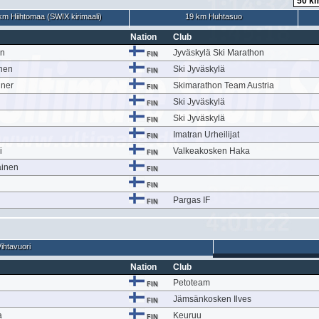
km Hiihtomaa (SWIX kirimaali)
19 km Huhtasuo
Nation
Club
en
Jyväskylä Ski Marathon
FIN
nen
Ski Jyväskylä
FIN
iner
Skimarathon Team Austria
FIN
Ski Jyväskylä
FIN
Ski Jyväskylä
FIN
Imatran Urheilijat
FIN
i
Valkeakosken Haka
FIN
äinen
FIN
FIN
Pargas IF
FIN
ihtavuori
Nation
Club
Petoteam
FIN
n
Jämsänkosken Ilves
FIN
a
Keuruu
FIN