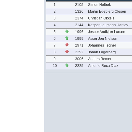
1
2105
Simon Holbek
2
1326
Martin Egebjerg Olesen
3
2374
Christian Okkels
4
2144
Kasper Laumann Hartlev
5
1996
Jesper Andkjær Larsen
6
1999
Asser Jon Nielsen
7
2971
Johannes Tegner
8
2292
Johan Fagerberg
9
3006
Anders Rømer
10
2225
Antonio Roca Díaz