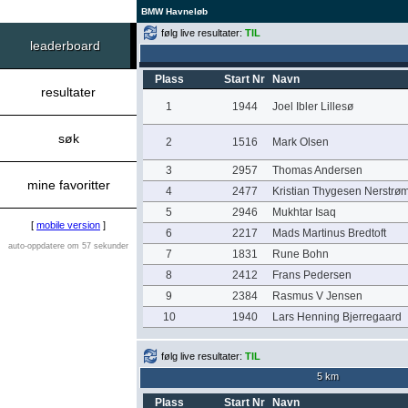
BMW Havneløb
følg live resultater:
TIL
leaderboard
Plass
Start Nr
Navn
resultater
1
1944
Joel Ibler Lillesø
søk
2
1516
Mark Olsen
3
2957
Thomas Andersen
mine favoritter
4
2477
Kristian Thygesen Nerstrø
5
2946
Mukhtar Isaq
[
mobile version
]
6
2217
Mads Martinus Bredtoft
auto-oppdatere om 57 sekunder
7
1831
Rune Bohn
8
2412
Frans Pedersen
9
2384
Rasmus V Jensen
10
1940
Lars Henning Bjerregaard
følg live resultater:
TIL
5 km
Plass
Start Nr
Navn