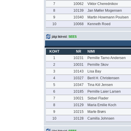
7
10062
Viktor Cherednikov
8
10139
Jan Møller Mogensen
9
10340
Martin Howmann Poulsen
10
10068
Kenneth Roed
jälgi liidreid:
SEES
KOHT
NR
NIMI
1
10231
Pernille Tarno Andersen
2
10031
Pernille Skov
3
10143
Lisa Bay
4
10327
Berit H. Christensen
5
10347
Tina Kiil Jensen
6
10185
Pernille Laier Larsen
7
10021
Sidsel Flader
8
10129
Maria Emilie Koch
9
10215
Marte Brørs
10
10128
Camilla Johnsen