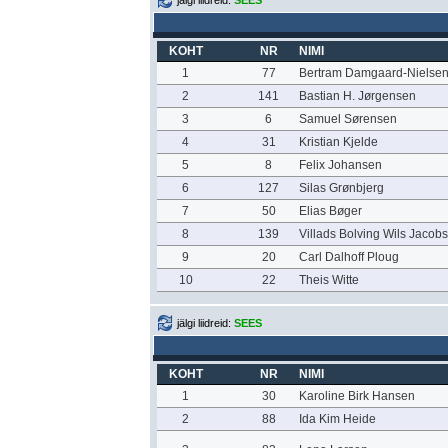
jälgi liidreid:
SEES
KOHT
NR
NIMI
1
77
Bertram Damgaard-Nielse
2
141
Bastian H. Jørgensen
3
6
Samuel Sørensen
4
31
Kristian Kjelde
5
8
Felix Johansen
6
127
Silas Grønbjerg
7
50
Elias Bøger
8
139
Villads Bolving Wils Jacob
9
20
Carl Dalhoff Ploug
10
22
Theis Witte
jälgi liidreid:
SEES
KOHT
NR
NIMI
1
30
Karoline Birk Hansen
2
88
Ida Kim Heide