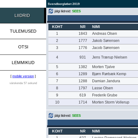
Svendborgløbet 2019
jälgi liidreid:
SEES
LIIDRID
KOHT
NR
NIMI
TULEMUSED
1
1843
Andreas Olsen
2
1777
Jakob Sørensen
OTSI
3
1776
Jacob Sørensen
4
931
Jens Trærup Nielsen
LEMMIKUD
5
1382
Morten Tjalve
6
1289
Bjørn Rørbæk Kemp
[
mobile version
]
7
1288
Damian Jandura
värskenda 57 sekund
8
1797
Lasse Olsen
9
619
Frederik Grube
10
1714
Morten Storm Vollerup
jälgi liidreid:
SEES
KOHT
NR
NIMI