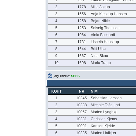
1
627
Louise Damgaard-Nielsen
2
1778
Mille Astrup
3
1556
Anja Kiestrup Hansen
4
1258
Bojan Nikic
5
1253
Solveig Thomsen
6
1064
Viola Buchardt
7
1731
Lisbeth Haastrup
8
1644
Britt Ulsø
9
1667
Nina Skou
10
1698
Maria Trapp
jälgi liidreid:
SEES
KOHT
NR
NIMI
1
10345
Sebastian Larsson
2
10338
Michale Toftelund
3
10057
Morten Lynghøj
4
10331
Christian Kjems
5
10091
Karsten Kjelde
6
10335
Morten Halkjær