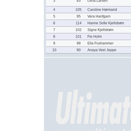
3
83
Lena Larsen
4
105
Caroline Hørmand
5
95
Vera Hanfgarn
6
114
Hanne Sofie Kjellstrøm
7
102
Signe Kjellstrøm
8
101
Fie Holm
9
98
Ella Foshammer
10
90
Anaya Veel Jeppe