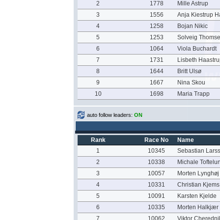
2
1778
Mille Astrup
3
1556
Anja Kiestrup 
4
1258
Bojan Nikic
5
1253
Solveig Thoms
6
1064
Viola Buchardt
7
1731
Lisbeth Haastr
8
1644
Britt Ulsø
9
1667
Nina Skou
10
1698
Maria Trapp
auto follow leaders:
ON
Rank
Race No
Name
1
10345
Sebastian Lars
2
10338
Michale Toftelu
3
10057
Morten Lynghøj
4
10331
Christian Kjems
5
10091
Karsten Kjelde
6
10335
Morten Halkjær
7
10062
Viktor Cheredni