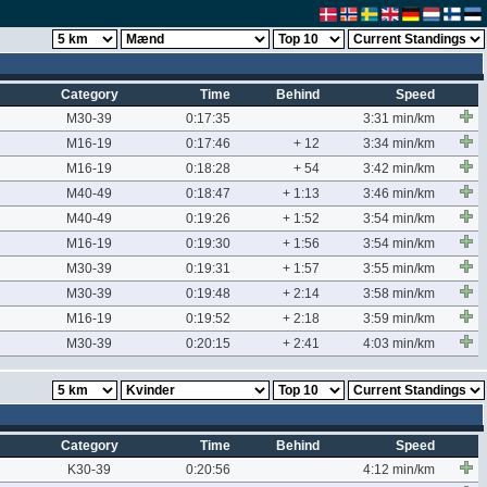
Category
Time
Behind
Speed
M30-39
0:17:35
3:31 min/km
M16-19
0:17:46
+ 12
3:34 min/km
M16-19
0:18:28
+ 54
3:42 min/km
M40-49
0:18:47
+ 1:13
3:46 min/km
M40-49
0:19:26
+ 1:52
3:54 min/km
M16-19
0:19:30
+ 1:56
3:54 min/km
M30-39
0:19:31
+ 1:57
3:55 min/km
M30-39
0:19:48
+ 2:14
3:58 min/km
M16-19
0:19:52
+ 2:18
3:59 min/km
M30-39
0:20:15
+ 2:41
4:03 min/km
Category
Time
Behind
Speed
K30-39
0:20:56
4:12 min/km