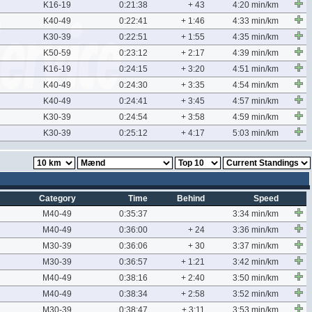
K16-19
0:21:38
+ 43
4:20 min/km
K40-49
0:22:41
+ 1:46
4:33 min/km
K30-39
0:22:51
+ 1:55
4:35 min/km
K50-59
0:23:12
+ 2:17
4:39 min/km
K16-19
0:24:15
+ 3:20
4:51 min/km
K40-49
0:24:30
+ 3:35
4:54 min/km
K40-49
0:24:41
+ 3:45
4:57 min/km
K30-39
0:24:54
+ 3:58
4:59 min/km
K30-39
0:25:12
+ 4:17
5:03 min/km
Category
Time
Behind
Speed
M40-49
0:35:37
3:34 min/km
M40-49
0:36:00
+ 24
3:36 min/km
M30-39
0:36:06
+ 30
3:37 min/km
M30-39
0:36:57
+ 1:21
3:42 min/km
M40-49
0:38:16
+ 2:40
3:50 min/km
M40-49
0:38:34
+ 2:58
3:52 min/km
M30-39
0:38:47
+ 3:11
3:53 min/km