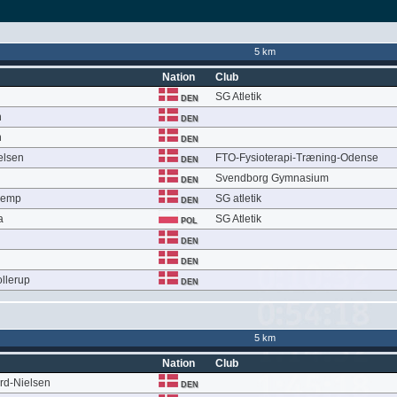
5 km
Nation
Club
SG Atletik
DEN
n
DEN
n
DEN
elsen
FTO-Fysioterapi-Træning-Odense
DEN
Svendborg Gymnasium
DEN
Kemp
SG atletik
DEN
a
SG Atletik
POL
DEN
DEN
llerup
DEN
5 km
Nation
Club
rd-Nielsen
DEN