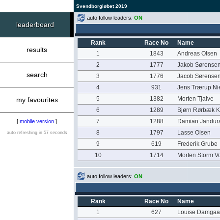
Svendborgløbet 2019
auto follow leaders:
ON
leaderboard
Rank
Race No
Name
results
1
1843
Andreas Olsen
2
1777
Jakob Sørense
search
3
1776
Jacob Sørense
4
931
Jens Trærup Ni
5
1382
Morten Tjalve
my favourites
6
1289
Bjørn Rørbæk 
7
1288
Damian Jandur
[
mobile version
]
8
1797
Lasse Olsen
auto refreshing in 57 seconds
9
619
Frederik Grube
10
1714
Morten Storm Vo
auto follow leaders:
ON
Rank
Race No
Name
1
627
Louise Damgaa