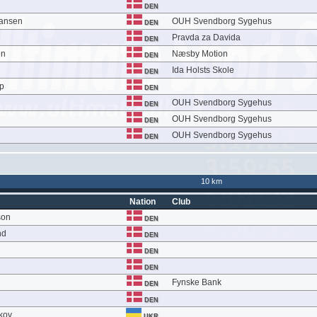
DEN
Hansen
OUH Svendborg Sygehus
DEN
Pravda za Davida
DEN
en
Næsby Motion
DEN
Ida Holsts Skole
DEN
up
DEN
OUH Svendborg Sygehus
DEN
OUH Svendborg Sygehus
DEN
OUH Svendborg Sygehus
DEN
10 km
Nation
Club
son
DEN
nd
DEN
DEN
DEN
Fynske Bank
DEN
DEN
kov
UKR