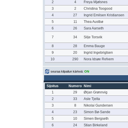
2
4
Freya Mjølsnes
3
2
Christina Toogood
4
27
Ingrid Emilsen Kristiansen
5
11
Thea Austbø
6
26
Sara Aarseth
7
34
Silje Torsvik
8
28
Emma Bauge
9
20
Ingrid Ingebrigtsen
10
290
Nora Idsøe Refvem
seuraa kilpailun kärkeä:
ON
Sijoitus
Numero
Nimi
1
29
Ørjan Grønnvig
2
33
Asle Tjelta
3
8
Nikolai Gundersen
4
23
Simon Bø-Sande
5
10
Simen Bergseth
6
24
Stian Birkeland