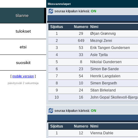
Mosvannsløpet
seuraa kilpailun kärkeä:
ON
tilanne
Sijoitus
Numero
Nimi
tulokset
1
29
Ørjan Grønnvig
2
649
Mezngi Zerei
etsi
3
53
Erik Tangen Gundersen
4
33
Asle Tjelta
5
8
Nikolai Gundersen
suosikit
6
23
Simon Bø-Sande
7
54
Henrik Langdalen
[
mobile version
]
8
10
Simen Bergseth
päivitysväli 2 sekuntteja
9
24
Stian Birkeland
10
16
John Gopal Skollevoll-Bjerg
seuraa kilpailun kärkeä:
ON
Sijoitus
Numero
Nimi
1
12
Vienna Dahle