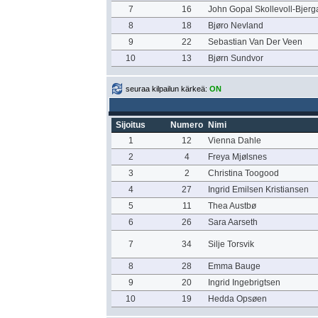
7
16
John Gopal Skollevoll-Bjerg
8
18
Bjøro Nevland
9
22
Sebastian Van Der Veen
10
13
Bjørn Sundvor
seuraa kilpailun kärkeä:
ON
Sijoitus
Numero
Nimi
1
12
Vienna Dahle
2
4
Freya Mjølsnes
3
2
Christina Toogood
4
27
Ingrid Emilsen Kristiansen
5
11
Thea Austbø
6
26
Sara Aarseth
7
34
Silje Torsvik
8
28
Emma Bauge
9
20
Ingrid Ingebrigtsen
10
19
Hedda Opsøen