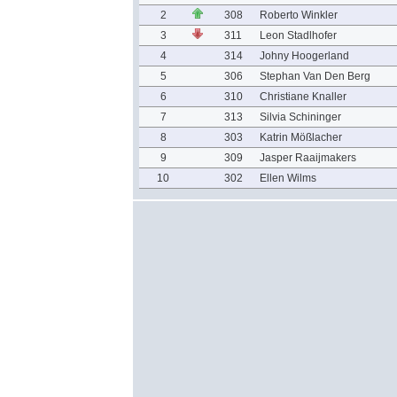
2
308
Roberto Winkler
3
311
Leon Stadlhofer
4
314
Johny Hoogerland
5
306
Stephan Van Den Berg
6
310
Christiane Knaller
7
313
Silvia Schininger
8
303
Katrin Mößlacher
9
309
Jasper Raaijmakers
10
302
Ellen Wilms