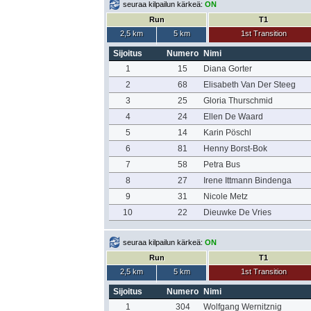
seuraa kilpailun kärkeä:
ON
Run
T1
2,5 km
5 km
1st Transition
Sijoitus
Numero
Nimi
1
15
Diana Gorter
2
68
Elisabeth Van Der Steeg
3
25
Gloria Thurschmid
4
24
Ellen De Waard
5
14
Karin Pöschl
6
81
Henny Borst-Bok
7
58
Petra Bus
8
27
Irene Ittmann Bindenga
9
31
Nicole Metz
10
22
Dieuwke De Vries
seuraa kilpailun kärkeä:
ON
Run
T1
2,5 km
5 km
1st Transition
Sijoitus
Numero
Nimi
1
304
Wolfgang Wernitznig