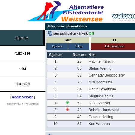
Weissensee Wintertriathlon
seuraa kilpailun kärkeä:
ON
tilanne
Run
T1
2,5 km
5 km
1st Transition
tulokset
Sijoitus
Numero
Nimi
1
26
Machiel Ittmann
etsi
2
35
Stefan Wernig
3
30
Gennady Bogopolskiy
4
75
Nils Boomsma
suosikit
5
34
Matijn Straatsma
6
64
Siegfried Kainz
[
mobile version
]
7
52
Josef Mosser
päivitysväli 57 sekuntteja
8
20
Bobbie Hondeveld
9
49
Casper Helling
10
67
Kurt Wubben