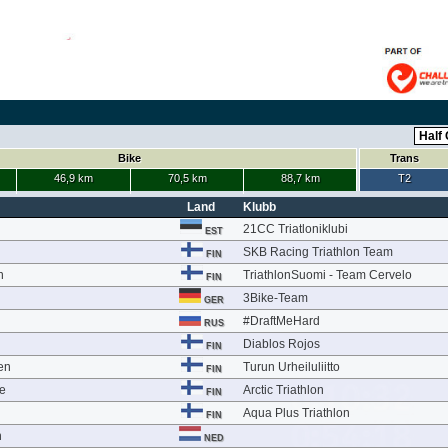
Bike
Trans
46,9 km
70,5 km
88,7 km
T2
Land
Klubb
21CC Triatloniklubi
EST
SKB Racing Triathlon Team
FIN
n
TriathlonSuomi - Team Cervelo
FIN
3Bike-Team
GER
#DraftMeHard
RUS
Diablos Rojos
FIN
en
Turun Urheiluliitto
FIN
e
Arctic Triathlon
FIN
Aqua Plus Triathlon
FIN
h
NED