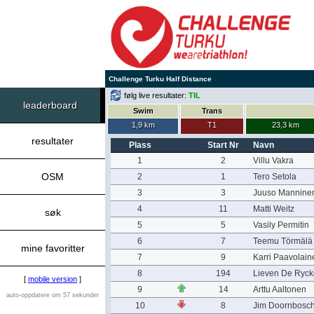
Challenge Turku Half Distance
følg live resultater:
TIL
leaderboard
Swim
Trans
1,9 km
T1
23,3 km
resultater
Plass
Start Nr
Navn
1
2
Villu Vakra
OSM
2
1
Tero Setola
3
3
Juuso Mannine
4
11
Matti Weitz
søk
5
5
Vasily Permitin
6
7
Teemu Törmälä
mine favoritter
7
9
Karri Paavolain
8
194
Lieven De Ryck
[
mobile version
]
9
14
Arttu Aaltonen
auto-oppdatere om 57 sekunder
10
8
Jim Doornbosc