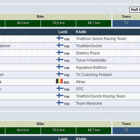
Bike
Trans
46,9 km
70,5 km
88,7 km
T2
Land
Klubb
Triathlon Suomi Racing Team
FIN
tsinen
TriathlonSuomi
FIN
Diablos Rojos
FIN
Turun Urheiluliitto
FIN
Aquaplus triathlon
FIN
en
Tri Coaching Finland
FIN
k
Atriac
BEL
n
OTC
FIN
TriathlonSuomi Racing Team
FIN
Team Manyone
FIN
Bike
Trans
46,9 km
70,5 km
88,7 km
T2
Land
Klubb