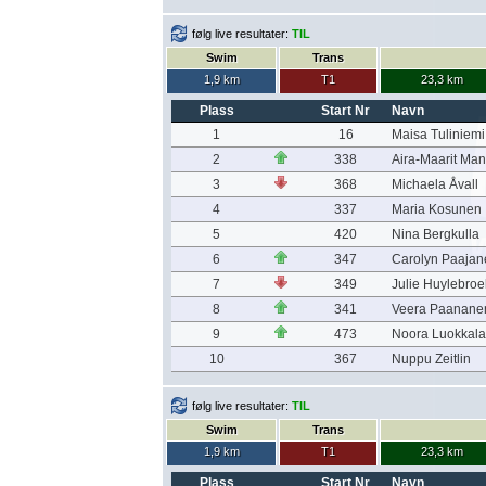
følg live resultater:
TIL
Swim
Trans
1,9 km
T1
23,3 km
Plass
Start Nr
Navn
1
16
Maisa Tuliniemi
2
338
Aira-Maarit Man
3
368
Michaela Åvall
4
337
Maria Kosunen
5
420
Nina Bergkulla
6
347
Carolyn Paajan
7
349
Julie Huylebroe
8
341
Veera Paanane
9
473
Noora Luokkala
10
367
Nuppu Zeitlin
følg live resultater:
TIL
Swim
Trans
1,9 km
T1
23,3 km
Plass
Start Nr
Navn