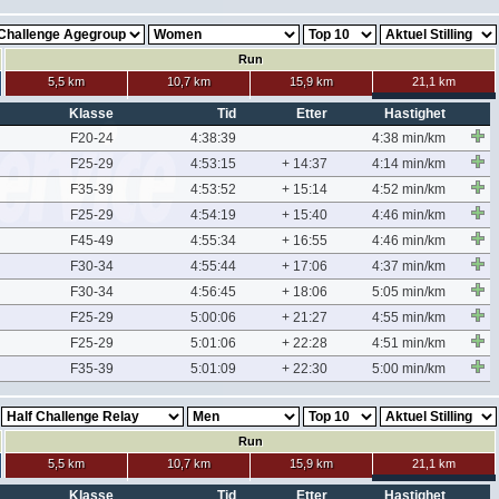
Run
5,5 km
10,7 km
15,9 km
21,1 km
Klasse
Tid
Etter
Hastighet
F20-24
4:38:39
4:38 min/km
F25-29
4:53:15
+ 14:37
4:14 min/km
F35-39
4:53:52
+ 15:14
4:52 min/km
F25-29
4:54:19
+ 15:40
4:46 min/km
F45-49
4:55:34
+ 16:55
4:46 min/km
F30-34
4:55:44
+ 17:06
4:37 min/km
F30-34
4:56:45
+ 18:06
5:05 min/km
F25-29
5:00:06
+ 21:27
4:55 min/km
F25-29
5:01:06
+ 22:28
4:51 min/km
F35-39
5:01:09
+ 22:30
5:00 min/km
Run
5,5 km
10,7 km
15,9 km
21,1 km
Klasse
Tid
Etter
Hastighet