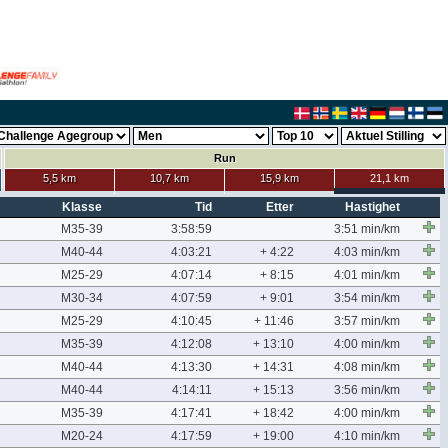
Run
5,5 km
10,7 km
15,9 km
21,1 km
Klasse
Tid
Etter
Hastighet
M35-39
3:58:59
3:51 min/km
M40-44
4:03:21
+ 4:22
4:03 min/km
M25-29
4:07:14
+ 8:15
4:01 min/km
M30-34
4:07:59
+ 9:01
3:54 min/km
M25-29
4:10:45
+ 11:46
3:57 min/km
M35-39
4:12:08
+ 13:10
4:00 min/km
M40-44
4:13:30
+ 14:31
4:08 min/km
M40-44
4:14:11
+ 15:13
3:56 min/km
M35-39
4:17:41
+ 18:42
4:00 min/km
M20-24
4:17:59
+ 19:00
4:10 min/km