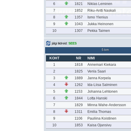
6
1821
Niklas Leminen
7
1852
Riku-Antti Naskali
8
1357
Ismo Ylenius
9
1043
Jukka Heinonen
10
1307
Pekka Taimen
jälgi liidreid:
SEES
5 km
KOHT
NR
NIMI
1
1818
Annemari Kiekara
2
1825
Venla Saari
3
1889
Janna Korpela
4
1262
Ida-Liisa Salminen
5
1153
Johanna Lehtonen
6
1844
Lotta Hanski
7
1829
Minna Wahe-Andersson
8
1311
Emilia Thomas
9
1106
Pauliina Koistinen
10
1853
Kaisa Ojansivu