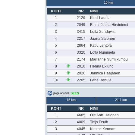
15 km
KOHT
NR
NIMI
1
2129
Kirsti Laurila
2
2049
Emmi-Juulia Hirviniemi
3
3415
Lotta Sundqvist
4
2217
Jaana Salonen
5
2864
Katju Lehtola
6
3320
Lotta Nummela
7
2174
Marianne Nurmikumpu
8
2018
Henna Eklund
9
2026
Jannica Haajanen
10
2205
Lena Rehula
jälgi liidreid:
SEES
15 km
21,1 km
KOHT
NR
NIMI
1
4685
Ole Antti Halonen
2
4009
Thijs Feuth
3
4045
Kimmo Kerman