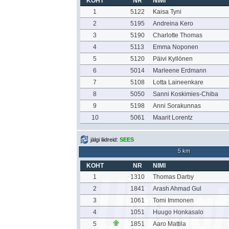
KOHT
NR
NIMI
1
5122
Kaisa Tyni
2
5195
Andreina Kero
3
5190
Charlotte Thomas
4
5113
Emma Noponen
5
5120
Päivi Kyllönen
6
5014
Marleene Erdmann
7
5108
Lotta Laineenkare
8
5050
Sanni Koskimies-Chiba
9
5198
Anni Sorakunnas
10
5061
Maarit Lorentz
jälgi liidreid:
SEES
5 km
KOHT
NR
NIMI
1
1310
Thomas Darby
2
1841
Arash Ahmad Gul
3
1061
Tomi Immonen
4
1051
Huugo Honkasalo
5
1851
Aaro Mattila