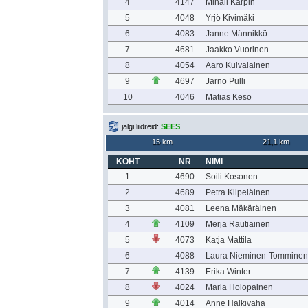
4
4147
Mihail Karpin
5
4048
Yrjö Kivimäki
6
4083
Janne Männikkö
7
4681
Jaakko Vuorinen
8
4054
Aaro Kuivalainen
9
4697
Jarno Pulli
10
4046
Matias Keso
jälgi liidreid:
SEES
15 km
21,1 km
KOHT
NR
NIMI
1
4690
Soili Kosonen
2
4689
Petra Kilpeläinen
3
4081
Leena Mäkäräinen
4
4109
Merja Rautiainen
5
4073
Katja Mattila
6
4088
Laura Nieminen-Tomminen
7
4139
Erika Winter
8
4024
Maria Holopainen
9
4014
Anne Halkivaha