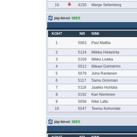
10
4150
Marge Sellenberg
jälgi liidreid:
SEES
KOHT
NR
NIMI
1
5063
Pasi Mattila
2
5124
Miikka Hietarinta
3
5109
Mikko Liukka
4
5012
Mikael Dahlström
5
5079
Juha Rantanen
6
5117
Samu Gronman
7
5118
Jaakko Huhtala
8
5192
Kari Nieminen
9
5056
Nike Lattu
10
5047
Teemu Kohomäki
jälgi liidreid:
SEES