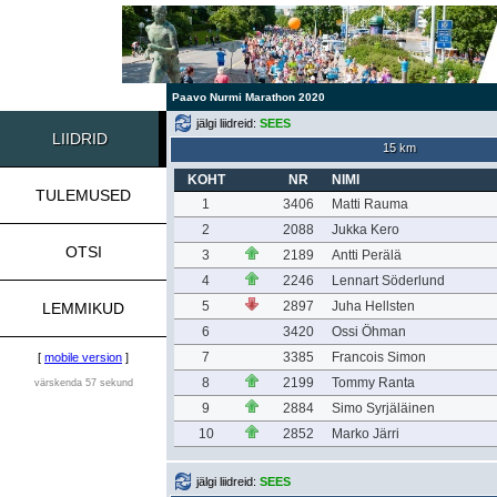
Paavo Nurmi Marathon 2020
jälgi liidreid:
SEES
LIIDRID
15 km
KOHT
NR
NIMI
TULEMUSED
1
3406
Matti Rauma
2
2088
Jukka Kero
OTSI
3
2189
Antti Perälä
4
2246
Lennart Söderlund
5
2897
Juha Hellsten
LEMMIKUD
6
3420
Ossi Öhman
7
3385
Francois Simon
[
mobile version
]
8
2199
Tommy Ranta
värskenda 57 sekund
9
2884
Simo Syrjäläinen
10
2852
Marko Järri
jälgi liidreid:
SEES