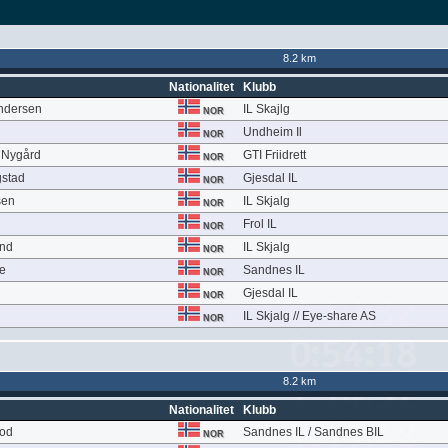
8.2 km
Nationalitet
Klubb
ndersen
IL Skajlg
NOR
Undheim Il
NOR
 Nygård
GTI Friidrett
NOR
gstad
Gjesdal IL
NOR
sen
IL Skjalg
NOR
Frol IL
NOR
and
IL Skjalg
NOR
e
Sandnes IL
NOR
Gjesdal IL
NOR
IL Skjalg // Eye-share AS
NOR
8.2 km
Nationalitet
Klubb
ood
Sandnes IL / Sandnes BIL
NOR