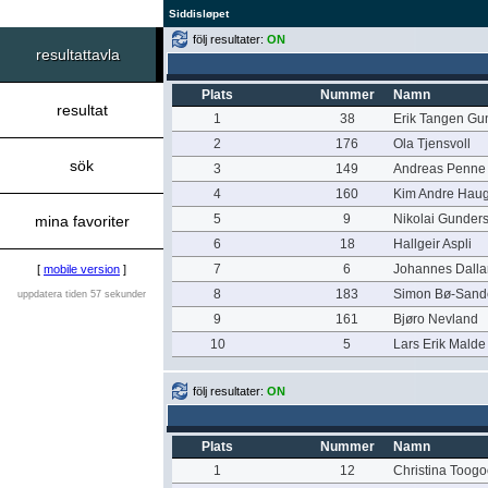
Siddisløpet
följ resultater:
ON
resultattavla
Plats
Nummer
Namn
resultat
1
38
Erik Tangen Gu
2
176
Ola Tjensvoll
sök
3
149
Andreas Penne
4
160
Kim Andre Hau
5
9
Nikolai Gunder
mina favoriter
6
18
Hallgeir Aspli
7
6
Johannes Dall
[
mobile version
]
8
183
Simon Bø-Sand
uppdatera tiden 57 sekunder
9
161
Bjøro Nevland
10
5
Lars Erik Malde
följ resultater:
ON
Plats
Nummer
Namn
1
12
Christina Toog