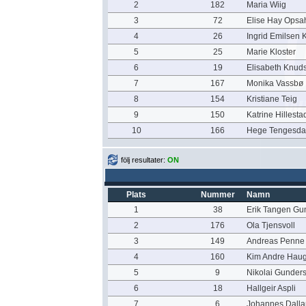
2
182
Maria Wiig
3
72
Elise Hay Opsa
4
26
Ingrid Emilsen 
5
25
Marie Kloster
6
19
Elisabeth Knud
7
167
Monika Vassbø
8
154
Kristiane Teig
9
150
Katrine Hillesta
10
166
Hege Tengesda
följ resultater:
ON
Plats
Nummer
Namn
1
38
Erik Tangen Gu
2
176
Ola Tjensvoll
3
149
Andreas Penne
4
160
Kim Andre Hau
5
9
Nikolai Gunder
6
18
Hallgeir Aspli
7
6
Johannes Dall