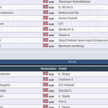
Stavanger friidrettsklubb
NOR
hl
IL SKJALG
NOR
Kristiansen
Multiconsult BIL
NOR
Hinna Friidrett
NOR
sen
GTI
NOR
Bjerkreim IL
NOR
Sauda IL
NOR
d
Stord Friidrett / team Ingrid Kristianse
NOR
l
Bjerkreim idrettslag
NOR
8.2 km
Nationalitet
Klubb
ndersen
IL Skajlg
NOR
Undheim Il
NOR
 Nygård
GTI Friidrett
NOR
gstad
Gjesdal IL
NOR
sen
IL Skjalg
NOR
Frol IL
NOR
and
IL Skjalg
NOR