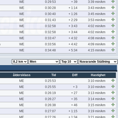
WE
0:29:53
+ 39
3:39 min/km
WE
0:30:28
+ 1:14
3:43 min/km
WE
0:30:40
+ 1:26
3:45 min/km
WE
0:31:43
+ 2:29
3:53 min/km
WE
0:32:58
+ 3:43
4:02 min/km
WE
0:32:58
+ 3:44
4:02 min/km
WE
0:33:47
+ 4:32
4:08 min/km
n
WE
0:33:56
+ 4:42
4:09 min/km
WE
0:34:48
+ 5:34
4:15 min/km
åldersklass
Tid
Diff
Hastighet
ME
0:25:53
3:10 min/km
ME
0:25:55
+ 3
3:10 min/km
ME
0:26:19
+ 27
3:13 min/km
ME
0:26:27
+ 35
3:14 min/km
ME
0:26:38
+ 46
3:15 min/km
ME
0:27:07
+ 1:15
3:19 min/km
ME
0:27:26
+ 1:34
3:21 min/km