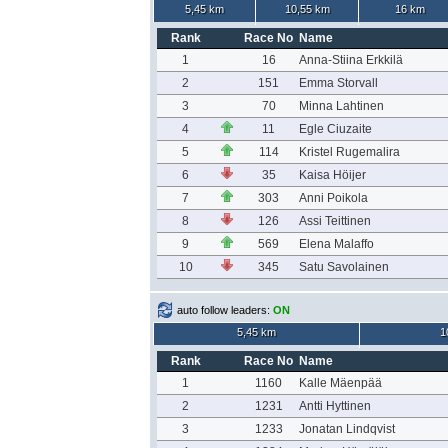
5,45 km
10,55 km
16 km
Rank
Race No
Name
1
16
Anna-Stiina Erkkilä
2
151
Emma Storvall
3
70
Minna Lahtinen
4
11
Egle Ciuzaite
5
114
Kristel Rugemalira
6
35
Kaisa Höijer
7
303
Anni Poikola
8
126
Assi Teittinen
9
569
Elena Malaffo
10
345
Satu Savolainen
auto follow leaders:
ON
5,45 km
1
Rank
Race No
Name
1
1160
Kalle Mäenpää
2
1231
Antti Hyttinen
3
1233
Jonatan Lindqvist