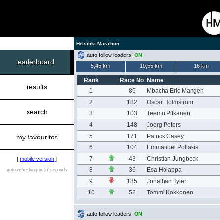
Helsinki Marathon
auto follow leaders:
ON
leaderboard
5,45 km
10,55 km
16 km
Rank
Race No
Name
results
1
85
Mbacha Eric Mangeh
2
182
Oscar Holmström
search
3
103
Teemu Pitkänen
4
148
Joerg Peters
5
171
Patrick Casey
my favourites
6
104
Emmanuel Pollakis
7
43
Christian Jungbeck
[
mobile version
]
8
36
Esa Holappa
auto refreshing in 57 seconds
9
135
Jonathan Tyler
10
52
Tommi Kokkonen
auto follow leaders:
ON