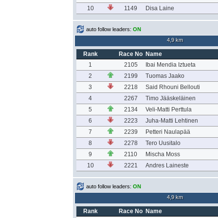
10
1149
Disa Laine
auto follow leaders:
ON
4,9 km
Rank
Race No
Name
1
2105
Ibai Mendia Iztueta
2
2199
Tuomas Jaako
3
2218
Said Rhouni Bellouti
4
2267
Timo Jääskeläinen
5
2134
Veli-Matti Perttula
6
2223
Juha-Matti Lehtinen
7
2239
Petteri Naulapää
8
2278
Tero Uusitalo
9
2110
Mischa Moss
10
2221
Andres Laineste
auto follow leaders:
ON
4,9 km
Rank
Race No
Name