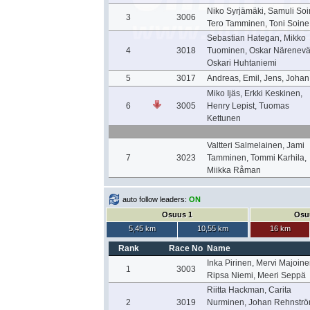
Niko Syrjämäki, Samuli Soi
3
3006
Tero Tamminen, Toni Soine
Sebastian Hategan, Mikko
4
3018
Tuominen, Oskar Närenevä
Oskari Huhtaniemi
5
3017
Andreas, Emil, Jens, Johan
Miko Ijäs, Erkki Keskinen,
6
3005
Henry Lepist, Tuomas
Kettunen
Valtteri Salmelainen, Jami
7
3023
Tamminen, Tommi Karhila,
Miikka Råman
auto follow leaders:
ON
Osuus 1
Osu
5,45 km
10,55 km
16 km
Rank
Race No
Name
Inka Pirinen, Mervi Majoine
1
3003
Ripsa Niemi, Meeri Seppä
Riitta Hackman, Carita
2
3019
Nurminen, Johan Rehnströ