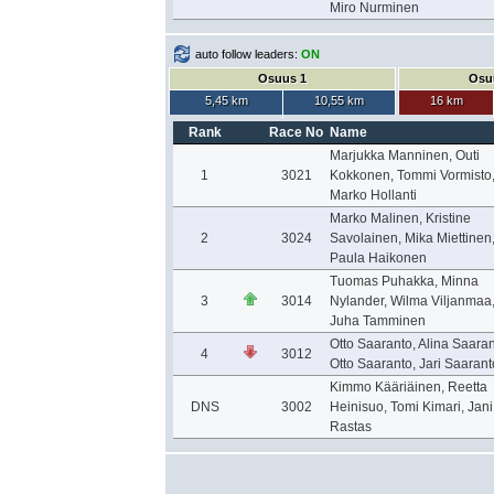
Miro Nurminen
auto follow leaders:
ON
Osuus 1
Osu
5,45 km
10,55 km
16 km
Rank
Race No
Name
Marjukka Manninen, Outi
1
3021
Kokkonen, Tommi Vormisto
Marko Hollanti
Marko Malinen, Kristine
2
3024
Savolainen, Mika Miettinen
Paula Haikonen
Tuomas Puhakka, Minna
3
3014
Nylander, Wilma Viljanmaa
Juha Tamminen
Otto Saaranto, Alina Saaran
4
3012
Otto Saaranto, Jari Saarant
Kimmo Kääriäinen, Reetta
DNS
3002
Heinisuo, Tomi Kimari, Jani
Rastas