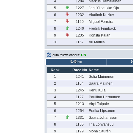
4
1284
Markus Hämäläinen
5
1227
Jani Ylisaukko-Oja
6
1232
Vladimir Kozlov
7
1120
Miguel Ferreira
8
1240
Fredrik Finnbäck
9
1235
Konsta Kajan
10
1167
Ari Mattila
auto follow leaders:
ON
5,45 km
1
Rank
Race No
Name
1
1241
Sofia Muinonen
2
1164
Saara Malinen
3
1245
Kertu Kula
4
1127
Pauliina Hermunen
5
1213
Virpi Taipale
6
1254
Eerika Lipsanen
7
1331
Saara Johansson
8
1155
Iina Lohvansuu
9
1199
Mona Saurén