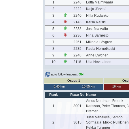
1
2246
Lotta Malmivaara
2
2222
Katja Järvelä
3
2240
Hilla Rudanko
4
2143
Kaisa Raiski
5
2238
Josefina Aalto
6
2236
Nina Sarnesto
7
2261
Mikaela Lövgren
8
2235
Paula Hernetkoski
9
2248
Anne Lyytinen
10
2118
Ulla Nevalainen
auto follow leaders:
ON
Osuus 1
Osu
5,45 km
10,55 km
16 km
Rank
Race No
Name
Amos Nordman, Fredrik
1
3001
Karlsson, Peter Törnroos, 
Bremer
Jussi Vähäkylä, Sampo
2
3015
Sormaala, Mikko Pulkkinen
Pekka Turunen