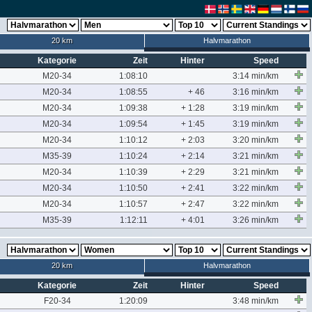
20 km
Halvmarathon
Kategorie
Zeit
Hinter
Speed
M20-34
1:08:10
3:14 min/km
M20-34
1:08:55
+ 46
3:16 min/km
M20-34
1:09:38
+ 1:28
3:19 min/km
M20-34
1:09:54
+ 1:45
3:19 min/km
M20-34
1:10:12
+ 2:03
3:20 min/km
M35-39
1:10:24
+ 2:14
3:21 min/km
M20-34
1:10:39
+ 2:29
3:21 min/km
M20-34
1:10:50
+ 2:41
3:22 min/km
M20-34
1:10:57
+ 2:47
3:22 min/km
M35-39
1:12:11
+ 4:01
3:26 min/km
20 km
Halvmarathon
Kategorie
Zeit
Hinter
Speed
F20-34
1:20:09
3:48 min/km