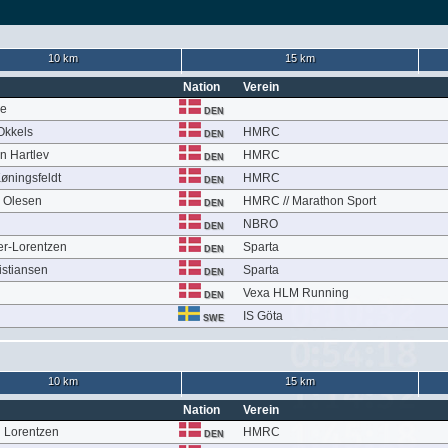
10 km
15 km
Nation
Verein
le
DEN
 Okkels
HMRC
DEN
 Hartlev
HMRC
DEN
øningsfeldt
HMRC
DEN
g Olesen
HMRC // Marathon Sport
DEN
NBRO
DEN
er-Lorentzen
Sparta
DEN
istiansen
Sparta
DEN
Vexa HLM Running
DEN
IS Göta
SWE
10 km
15 km
Nation
Verein
h Lorentzen
HMRC
DEN