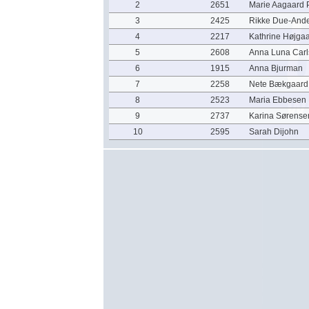
2
2651
Marie Aagaard 
3
2425
Rikke Due-And
4
2217
Kathrine Højga
5
2608
Anna Luna Car
6
1915
Anna Bjurman
7
2258
Nete Bækgaard
8
2523
Maria Ebbesen
9
2737
Karina Sørense
10
2595
Sarah Dijohn