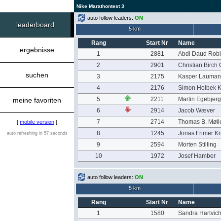
Nike Marathontest 3
auto follow leaders:
ON
leaderboard
5 km
Rang
Start Nr
Name
ergebnisse
1
2881
Abdi Daud Rob
2
2901
Christian Birch
suchen
3
2175
Kasper Laumann
4
2176
Simon Holbek K
5
2211
Martin Egebjer
meine favoriten
6
2914
Jacob Wæver
7
2714
Thomas B. Møll
[
mobile version
]
8
1245
Jonas Frimer Kr
auto refreshing in 57 seconds
9
2594
Morten Stilling
10
1972
Josef Hamber
auto follow leaders:
ON
5 km
Rang
Start Nr
Name
1
1580
Sandra Hartvic