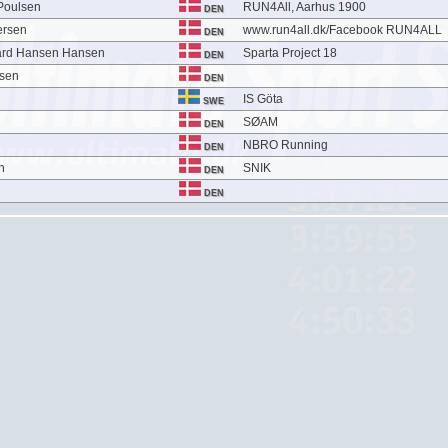
Poulsen
RUN4All, Aarhus 1900
DEN
ersen
www.run4all.dk/Facebook RUN4ALL
DEN
ard Hansen Hansen
Sparta Project 18
DEN
lsen
DEN
IS Göta
SWE
SØAM
DEN
NBRO Running
DEN
n
SNIK
DEN
DEN