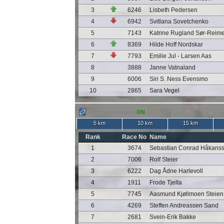
3
6246
Lisbeth Pedersen
4
6942
Svitlana Sovetchenko
5
7143
Katrine Rugland Sør-Reim
6
8369
Hilde Hoff Nordskar
7
7793
Emilie Jul - Larsen Aas
8
3888
Janne Vatnaland
9
6006
Siri S. Ness Evensmo
10
2865
Sara Vegel
auto follow leaders:
ON
5 km
10 km
15 km
Rank
Race No
Name
1
3674
Sebastian Conrad Håkans
2
7006
Rolf Steier
3
6222
Dag Ådne Harlevoll
4
1911
Frode Tjelta
5
7745
Aasmund Kjøllmoen Steien
6
4269
Steffen Andreassen Sand
7
2681
Svein-Erik Bakke