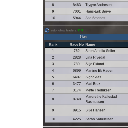
8
8463
Trygve Andresen
9
7001
Hans-Erik Børve
10
5944
Atle Smenes
auto follow leaders:
ON
5 km
Rank
Race No
Name
1
762
Siren Amelia Seiler
2
2828
Lina Rivedal
3
789
Silje Eklund
4
6899
Martine Ek Hagen
5
6407
Sigrid Aas
6
3477
Mari Brox
7
3174
Mette Fredriksen
Margrethe Kallestad
8
8748
Rasmussen
9
8915
Silje Hansen
10
4225
Sarah Samuelsen