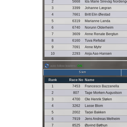
2
5668
Ida Marie Sirevåg Nordeng
3
3399
Johanne Lægran
4
7661
Britt Elin Øiestad
5
6319
Marianne Landa
6
6740
Norunn Olderheim
7
3609
Anne Renate Bergtun
8
6160
Tuva Refsdal
9
7091
Anne Myhr
10
2293
Anja Aas-Hansen
auto follow leaders:
ON
5 km
Rank
Race No
Name
1
7453
Francesco Bazzanella
2
807
Tage Morken Augustson
3
4700
Ole Henrik Stølen
4
3262
Lasse Blom
5
2002
Tarjei Bakken
6
7919
Jens Andreas Melheim
7
8525
Øyvind Bøthun