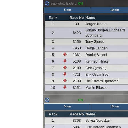
auto follow leaders:
ON
5 km
10 km
Rank
Race No
Name
1
30
Jørgen Korum
Johan- Jørgen Lindgaard
2
6423
Strømberg
3
3156
Tony Gjerde
4
7953
Helge Langen
5
1361
Daniel Strand
6
5108
Kenneth Hinkel
7
2100
Geir Gjessing
8
4711
Erik Oscar Bøe
9
2130
Ole Edvard Bjørnstad
10
8151
Martin Eliassen
auto follow leaders:
ON
5 km
10 km
Rank
Race No
Name
1
8368
Sylvia Nordskar
2
5097
Lise Borgen-Johansen