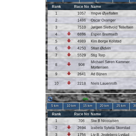
Rank
Race No
Name
1
1057
Yngve Øyeflaten
2
1486
Oscar Ovanger
3
7510
Jørgen Slettvold Tellefsen
4
6886
Espen Bremseth
5
4989
Kim Borge Kolstad
6
4250
Stian Øidvin
7
5529
Stig Torp
Michael Søren Kammer
8
908
Mortensen
9
2641
Ad Bijnen
10
2218
Niels Lauenroth
auto follow leaders:
ON
5 km
10 km
15 km
20 km
25 km
3
Rank
Race No
Name
1
706
Siw B Nicolaisen
2
2694
Izabela Sylwia Skorstad
3
1756
Liv B. Jegteberg Lystad