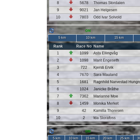
8
5678
Thomas Stordalen
9
9021
Jan Helgesen
10
7803
Odd Ivar Solvold
auto follow leaders:
ON
5 km
10 km
15 km
Rank
Race No
Name
1
1099
Asta Ellingvåg
2
1098
Marit Engeseth
3
722
Kjersti Ervik
4
7670
Sara Mauland
5
1681
Ragnhild Narvestad Hung
6
1024
Janicke Bråthe
7
7362
Marianne Moe
8
1459
Monika Merket
9
42
Kamilla Thoresen
10
2
Ida Slorafoss
auto follow leaders:
ON
5 km
10 km
15 km
20 km
25 km
3