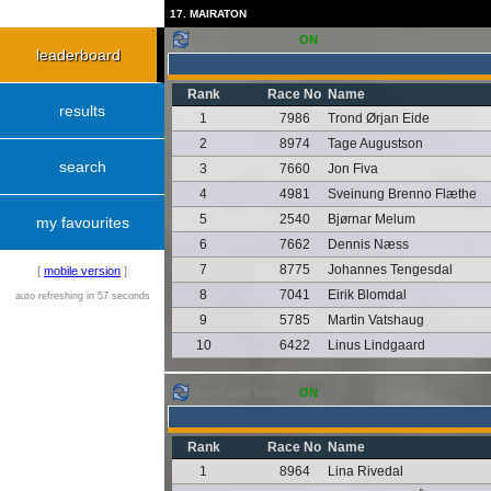
17. MAIRATON
auto follow leaders:
ON
leaderboard
Rank
Race No
Name
results
1
7986
Trond Ørjan Eide
2
8974
Tage Augustson
search
3
7660
Jon Fiva
4
4981
Sveinung Brenno Flæthe
5
2540
Bjørnar Melum
my favourites
6
7662
Dennis Næss
7
8775
Johannes Tengesdal
[
mobile version
]
8
7041
Eirik Blomdal
auto refreshing in 57 seconds
9
5785
Martin Vatshaug
10
6422
Linus Lindgaard
auto follow leaders:
ON
Rank
Race No
Name
1
8964
Lina Rivedal