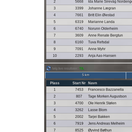
2
5668
Ida Marie Sirevåg Nordeng
3
3399
Johanne Lægran
4
7661
Britt Elin Øiestad
5
6319
Marianne Landa
6
6740
Norunn Olderheim
7
3609
Anne Renate Bergtun
8
6160
Tuva Refsdal
9
7091
Anne Myhr
10
2293
Anja Aas-Hansen
følg live resultater:
TIL
5 km
Plass
Start Nr
Navn
1
7453
Francesco Bazzanella
2
807
Tage Morken Augustson
3
4700
Ole Henrik Stølen
4
3262
Lasse Blom
5
2002
Tarjei Bakken
6
7919
Jens Andreas Melheim
7
8525
Øyvind Bøthun