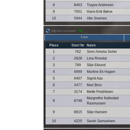
8
8463
Trygve Andresen
9
7001
Hans-Erik Børve
10
5944
Atle Smenes
følg live resultater:
TIL
5 km
Plass
Start Nr
Navn
1
762
Siren Amelia Seiler
2
2828
Lina Rivedal
3
789
Silje Eklund
4
6899
Martine Ek Hagen
5
6407
Sigrid Aas
6
3477
Mari Brox
7
3174
Mette Fredriksen
Margrethe Kallestad
8
8748
Rasmussen
9
8915
Silje Hansen
10
4225
Sarah Samuelsen