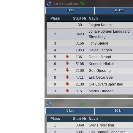
følg live resultater:
TIL
5 km
10 km
Plass
Start Nr
Navn
1
30
Jørgen Korum
Johan- Jørgen Lindgaard
2
6423
Strømberg
3
3156
Tony Gjerde
4
7953
Helge Langen
5
1361
Daniel Strand
6
5108
Kenneth Hinkel
7
2100
Geir Gjessing
8
4711
Erik Oscar Bøe
9
2130
Ole Edvard Bjørnstad
10
8151
Martin Eliassen
følg live resultater:
TIL
5 km
10 km
Plass
Start Nr
Navn
1
8368
Sylvia Nordskar
2
5097
Lise Borgen-Johansen