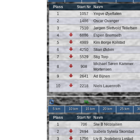
Plass
Start Nr
Navn
1
1057
Yngve Øyeflaten
2
1486
Oscar Ovanger
3
7510
Jørgen Slettvold Tellefsen
4
6886
Espen Bremseth
5
4989
Kim Borge Kolstad
6
4250
Stian Øidvin
7
5529
Stig Torp
Michael Søren Kammer
8
908
Mortensen
9
2641
Ad Bijnen
10
2218
Niels Lauenroth
følg live resultater:
TIL
5 km
10 km
15 km
20 km
25 km
3
Plass
Start Nr
Navn
1
706
Siw B Nicolaisen
2
2694
Izabela Sylwia Skorstad
3
1756
Liv B. Jegteberg Lystad