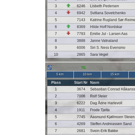
3
6246
Lisbeth Pedersen
4
6942
Svitlana Sovetchenko
5
7143
Katrine Rugland Sør-Reim
6
8369
Hilde Hoff Nordskar
7
7793
Emilie Jul - Larsen Aas
8
3888
Janne Vatnaland
9
6006
Siri S. Ness Evensmo
10
2865
Sara Vegel
følg live resultater:
TIL
5 km
10 km
15 km
Plass
Start Nr
Navn
1
3674
Sebastian Conrad Håkans
2
7006
Rolf Steier
3
6222
Dag Ådne Harlevoll
4
1911
Frode Tjelta
5
7745
Aasmund Kjøllmoen Steien
6
4269
Steffen Andreassen Sand
7
2681
Svein-Erik Bakke