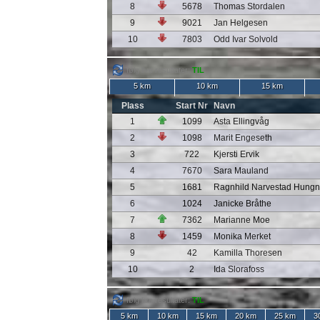
8
5678
Thomas Stordalen
9
9021
Jan Helgesen
10
7803
Odd Ivar Solvold
følg live resultater:
TIL
5 km
10 km
15 km
Plass
Start Nr
Navn
1
1099
Asta Ellingvåg
2
1098
Marit Engeseth
3
722
Kjersti Ervik
4
7670
Sara Mauland
5
1681
Ragnhild Narvestad Hung
6
1024
Janicke Bråthe
7
7362
Marianne Moe
8
1459
Monika Merket
9
42
Kamilla Thoresen
10
2
Ida Slorafoss
følg live resultater:
TIL
5 km
10 km
15 km
20 km
25 km
3