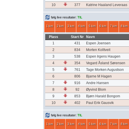
10
377
Katrine Haaland Leveraas
følg live resultater:
TIL
1 km
2 km
3 km
4 km
5 km
6 km
7 km
8 km
Plass
Start Nr
Navn
1
431
Espen Joensen
2
834
Morten Kolltveit
3
538
Espen Irgens Haugen
4
354
Vegard Åsland Sørensen
5
761
Tage Morken Augustson
6
806
Bjarne M Hagen
7
916
Andre Hansen
8
92
Øyvind Blom
9
853
Bjørn Harald Bongom
10
402
Paul Erik Gausvik
følg live resultater:
TIL
1 km
2 km
3 km
4 km
5 km
6 km
7 km
8 km