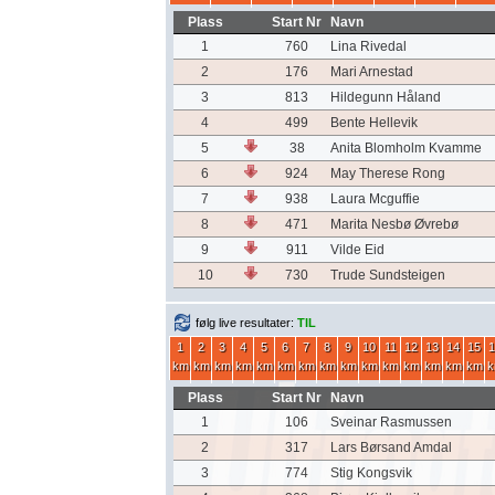
Plass
Start Nr
Navn
1
760
Lina Rivedal
2
176
Mari Arnestad
3
813
Hildegunn Håland
4
499
Bente Hellevik
5
38
Anita Blomholm Kvamme
6
924
May Therese Rong
7
938
Laura Mcguffie
8
471
Marita Nesbø Øvrebø
9
911
Vilde Eid
10
730
Trude Sundsteigen
følg live resultater:
TIL
1
2
3
4
5
6
7
8
9
10
11
12
13
14
15
1
km
km
km
km
km
km
km
km
km
km
km
km
km
km
km
k
Plass
Start Nr
Navn
1
106
Sveinar Rasmussen
2
317
Lars Børsand Amdal
3
774
Stig Kongsvik