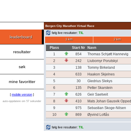
Bergen City Marathon Virtual Race
følg live resultater:
TIL
leaderboard
1 km
2 km
Plass
Start Nr
Navn
resultater
1
854
Thomas Schjøtt Hannevig
2
242
Liubomyr Porutskyi
søk
3
138
Tommy Birkeland
4
633
Haakon Skjelnes
5
30
Giedrius Slekys
mine favoritter
6
135
Petter Skarstein
7
626
Geir Saetveit
[
mobile version
]
8
410
Mats Johan Gausvik Opped
auto-oppdatere om 57 sekunder
9
975
Sebastian Skoge-Nilsen
10
869
Øyvind Loftås
følg live resultater:
TIL