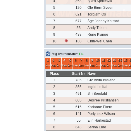
4
368
Bjørn Kjellesvik
5
120
Ole Bjørn Sveen
6
621
Torbjørn Os
7
677
Åge Johnny Kalstad
8
53
Andy Thiem
9
438
Rune Kvinge
10
160
Chih-Wei Chen
følg live resultater:
TIL
1
2
3
4
5
6
7
8
9
10
11
12
13
14
15
1
km
km
km
km
km
km
km
km
km
km
km
km
km
km
km
k
Plass
Start Nr
Navn
1
785
Gro Anita Imsland
2
855
Ingrid Lefdal
3
491
Siri Bergfald
4
605
Desiree Kristiansen
5
615
Karianne Ekern
6
141
Perly Inez Wilson
7
55
Elin Harkestad
8
643
Serina Eide