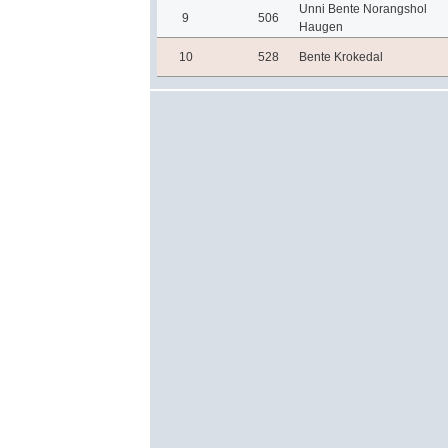
Unni Bente Norangshol
9
506
Haugen
10
528
Bente Krokedal