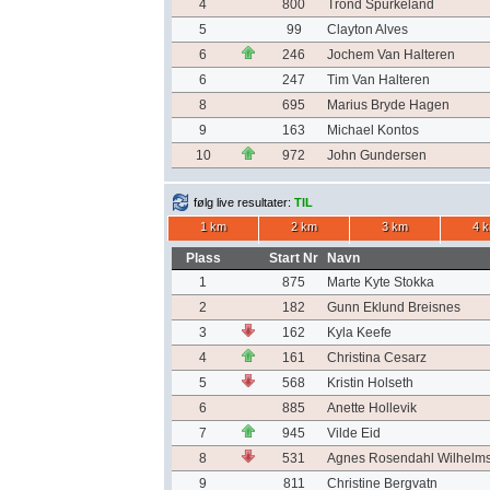
4
800
Trond Spurkeland
5
99
Clayton Alves
6
246
Jochem Van Halteren
6
247
Tim Van Halteren
8
695
Marius Bryde Hagen
9
163
Michael Kontos
10
972
John Gundersen
følg live resultater:
TIL
1 km
2 km
3 km
4 
Plass
Start Nr
Navn
1
875
Marte Kyte Stokka
2
182
Gunn Eklund Breisnes
3
162
Kyla Keefe
4
161
Christina Cesarz
5
568
Kristin Holseth
6
885
Anette Hollevik
7
945
Vilde Eid
8
531
Agnes Rosendahl Wilhelm
9
811
Christine Bergvatn