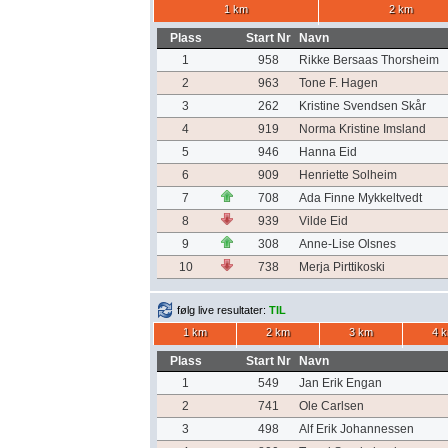
1 km
2 km
Plass
Start Nr
Navn
1
958
Rikke Bersaas Thorsheim
2
963
Tone F. Hagen
3
262
Kristine Svendsen Skår
4
919
Norma Kristine Imsland
5
946
Hanna Eid
6
909
Henriette Solheim
7
708
Ada Finne Mykkeltvedt
8
939
Vilde Eid
9
308
Anne-Lise Olsnes
10
738
Merja Pirttikoski
følg live resultater:
TIL
1 km
2 km
3 km
4 
Plass
Start Nr
Navn
1
549
Jan Erik Engan
2
741
Ole Carlsen
3
498
Alf Erik Johannessen