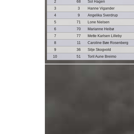
2
68
Sol Hagen
3
3
Hanne Vigander
4
9
Angelika Sverdrup
5
71
Lone Nielsen
6
70
Marianne Heibø
7
77
Mette Karlsen Lilleby
8
11
Caroline Bøe Rosenberg
9
36
Silje Skogvold
10
51
Toril Aune Breimo