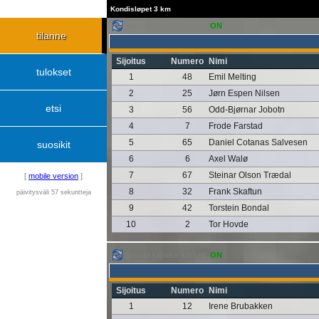
Kondisløpet 3 km
seuraa kilpailun kärkeä:
ON
tilanne
Sijoitus
Numero
Nimi
tulokset
1
48
Emil Melting
2
25
Jørn Espen Nilsen
etsi
3
56
Odd-Bjørnar Jobotn
4
7
Frode Farstad
5
65
Daniel Cotanas Salvesen
suosikit
6
6
Axel Walø
7
67
Steinar Olson Trædal
[
mobile version
]
8
32
Frank Skaftun
päivitysväli 57 sekuntteja
9
42
Torstein Bondal
10
2
Tor Hovde
seuraa kilpailun kärkeä:
ON
Sijoitus
Numero
Nimi
1
12
Irene Brubakken