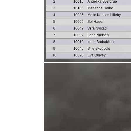
2
10016
Angelika Sverdrup
3
10100
Marianne Heibø
4
10085
Mette Karlsen Lilleby
5
10069
Sol Hagen
6
10049
Vera Nystad
7
10097
Lone Nielsen
8
10019
Irene Brubakken
9
10046
Silje Skogvold
10
10026
Eva Quivey