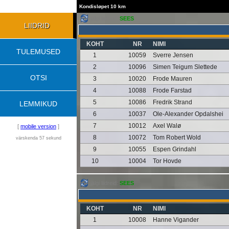
Kondisløpet 10 km
jälgi liidreid:
SEES
LIIDRID
KOHT
NR
NIMI
TULEMUSED
1
10059
Sverre Jensen
2
10096
Simen Teigum Slettede
OTSI
3
10020
Frode Mauren
4
10088
Frode Farstad
5
10086
Fredrik Strand
LEMMIKUD
6
10037
Ole-Alexander Opdalshei
7
10012
Axel Walø
[
mobile version
]
8
10072
Tom Robert Wold
värskenda 57 sekund
9
10055
Espen Grindahl
10
10004
Tor Hovde
jälgi liidreid:
SEES
KOHT
NR
NIMI
1
10008
Hanne Vigander