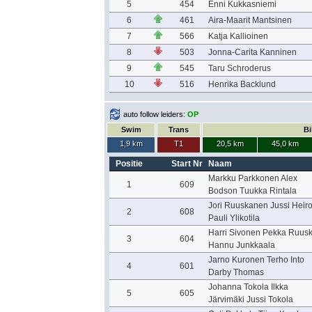
5
454
Enni Kukkasniemi
6
461
Aira-Maarit Mantsinen
7
566
Katja Kallioinen
8
503
Jonna-Carita Kanninen
9
545
Taru Schroderus
10
516
Henrika Backlund
auto follow leiders:
OP
Swim
Trans
Bi
1,9 km
T1
20,5 km
45,0 km
Positie
Start Nr
Naam
Markku Parkkonen Alex
1
609
Bodson Tuukka Rintala
Jori Ruuskanen Jussi Heir
2
608
Pauli Ylikotila
Harri Sivonen Pekka Ruus
3
604
Hannu Junkkaala
Jarno Kuronen Terho Into
4
601
Darby Thomas
Johanna Tokola Ilkka
5
605
Järvimäki Jussi Tokola