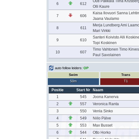
Outi Pakkala Tiina Krusber
6
612
Olli Kaure
Kaisa Ilovuori Sanna Lehti
7
606
Jaana Vaulamo
Merja Lundberg Ami Laam
8
611
Mari Virkki
Santeri Koivisto Alli Koskin
9
610
Topi Koskinen
Timo Vahtonen Timo Kirves
10
607
Paul Savolainen
auto follow leiders:
OP
Swim
Trans
50m
T1
Positie
Start Nr
Naam
1
545
Joona Kanerva
2
557
Veronica Ranta
3
550
Venla Sinko
4
549
Niilo Pälve
5
553
Max Busset
6
544
Otto Horko