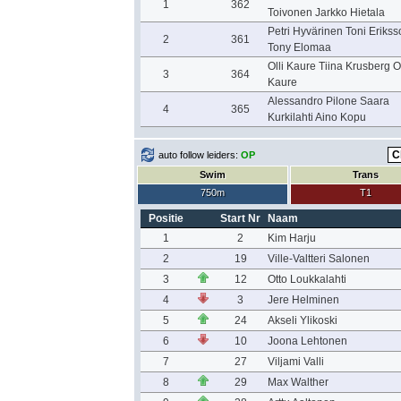
1
362
Toivonen Jarkko Hietala
Petri Hyvärinen Toni Erikss
2
361
Tony Elomaa
Olli Kaure Tiina Krusberg Ol
3
364
Kaure
Alessandro Pilone Saara
4
365
Kurkilahti Aino Kopu
auto follow leiders:
OP
Swim
Trans
750m
T1
Positie
Start Nr
Naam
1
2
Kim Harju
2
19
Ville-Valtteri Salonen
3
12
Otto Loukkalahti
4
3
Jere Helminen
5
24
Akseli Ylikoski
6
10
Joona Lehtonen
7
27
Viljami Valli
8
29
Max Walther