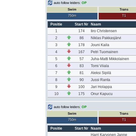
auto follow leiders:
OP
Swim
Trans
750m
T1
Positie
Start Nr
Naam
1
174
Iiro Christensen
2
86
Niklas Pakkasjärvi
3
178
Jouni Kaila
4
167
Petri Tuomainen
5
57
Juha-Matti Mikkolainen
6
83
Tomi Viiala
7
81
Aleksi Sipilä
8
90
Jussi Ranta
9
100
Jari Holappa
10
175
Onur Kapucu
auto follow leiders:
OP
Swim
Trans
750m
T1
Positie
Start Nr
Naam
Harri Karvonen Janne