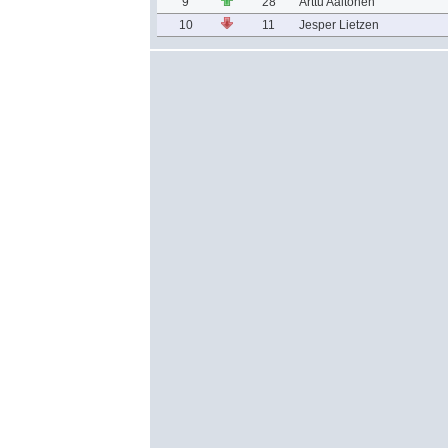
9
28
Arttu Aaltonen
10
11
Jesper Lietzen