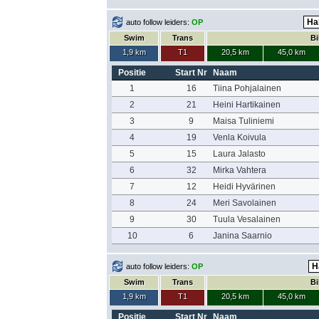
auto follow leiders:
OP
Swim
Trans
Bi
1,9 km
T1
20,5 km
45,0 km
Positie
Start Nr
Naam
1
16
Tiina Pohjalainen
2
21
Heini Hartikainen
3
9
Maisa Tuliniemi
4
19
Venla Koivula
5
15
Laura Jalasto
6
32
Mirka Vahtera
7
12
Heidi Hyvärinen
8
24
Meri Savolainen
9
30
Tuula Vesalainen
10
6
Janina Saarnio
auto follow leiders:
OP
Swim
Trans
Bi
1,9 km
T1
20,5 km
45,0 km
Positie
Start Nr
Naam