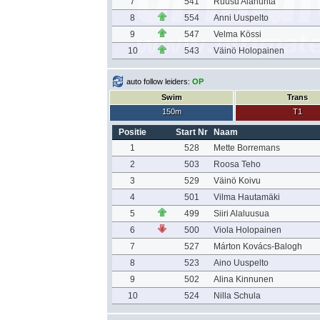
7
541
Ruusu Alahuhta
8
554
Anni Uuspelto
9
547
Velma Kössi
10
543
Väinö Holopainen
auto follow leiders:
OP
Swim
Trans
150m
T1
Positie
Start Nr
Naam
1
528
Mette Borremans
2
503
Roosa Teho
3
529
Väinö Koivu
4
501
Vilma Hautamäki
5
499
Siiri Alaluusua
6
500
Viola Holopainen
7
527
Márton Kovács-Balogh
8
523
Aino Uuspelto
9
502
Alina Kinnunen
10
524
Nilla Schula