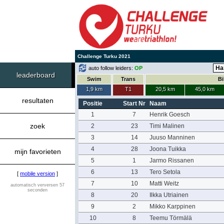
Challenge Turku 2021
auto follow leiders:
OP
leaderboard
Swim
Trans
Bi
1,9 km
T1
20,5 km
45,0 km
resultaten
Positie
Start Nr
Naam
1
7
Henrik Goesch
zoek
2
23
Timi Malinen
3
14
Juuso Manninen
4
28
Joona Tuikka
mijn favorieten
5
1
Jarmo Rissanen
6
13
Tero Setola
[
mobile version
]
7
10
Matti Weitz
automatisch verversen 57
seconden
8
20
Ilkka Utriainen
9
2
Mikko Karppinen
10
8
Teemu Törmälä