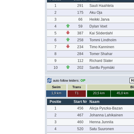
1
291
Sauli Haahtela
2
175
Aku Oja
3
66
Heikki Jarva
4
59
Dylan Voet
5
387
Kai Söderdahl
6
258
Tommi Lindholm
7
234
Timo Kanninen
8
284
Tomer Shahar
9
112
Richard Slater
10
202
Santtu Pyymäki
auto follow leiders:
OP
Swim
Trans
Bi
1,9 km
T1
20,5 km
45,0 km
Positie
Start Nr
Naam
1
456
Alicja Pyszka-Bazan
2
467
Johanna Lahikainen
3
460
Henna Junnila
4
520
Satu Suuronen