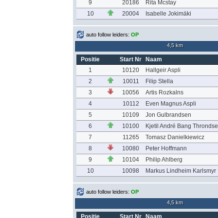
9
20186
Rita Mcstay
10
20004
Isabelle Jokimäki
auto follow leiders:
OP
4,5 km
Positie
Start Nr
Naam
1
10120
Hallgeir Aspli
2
10011
Filip Stella
3
10056
Artis Rozkalns
4
10112
Even Magnus Aspli
5
10109
Jon Gulbrandsen
6
10100
Kjetil André Bang Thronds
7
11265
Tomasz Danielkiewicz
8
10080
Peter Hoffmann
9
10104
Philip Ahlberg
10
10098
Markus Lindheim Karlsmyr
auto follow leiders:
OP
4,5 km
Positie
Start Nr
Naam