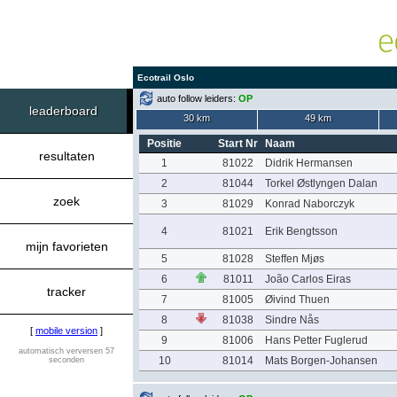
Ecotrail Oslo
auto follow leiders:
OP
leaderboard
30 km
49 km
Positie
Start Nr
Naam
resultaten
1
81022
Didrik Hermansen
2
81044
Torkel Østlyngen Dalan
zoek
3
81029
Konrad Naborczyk
4
81021
Erik Bengtsson
mijn favorieten
5
81028
Steffen Mjøs
6
81011
João Carlos Eiras
tracker
7
81005
Øivind Thuen
8
81038
Sindre Nås
[
mobile version
]
9
81006
Hans Petter Fuglerud
automatisch verversen 57
10
81014
Mats Borgen-Johansen
seconden