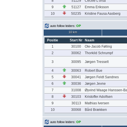
8
51129
Cecilie L'orsa
9
51127
Emma Eriksson
10
50235
Kristine Fausa Aasberg
auto follow leiders:
OP
10 km
Positie
Start Nr
Naam
1
30100
Ole-Jacob Følling
2
30062
Thorkild Schrumpf
3
30095
Jørgen Tresselt
4
30063
Robert Bue
5
30041
Jørgen Feldt Sandnes
6
30036
Jørgen Jevne
7
31008
Øyvind Waage Hanssen-Ba
8
30103
Kristoffer Adolfsen
9
30113
Mathias Iversen
10
30068
Bård Brækken
auto follow leiders:
OP