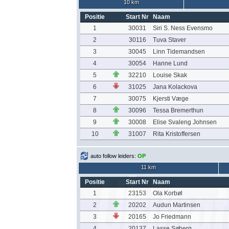
10 km
Positie
Start Nr
Naam
1
30031
Siri S. Ness Evensmo
2
30116
Tuva Staver
3
30045
Linn Tidemandsen
4
30054
Hanne Lund
5
32210
Louise Skak
6
31025
Jana Kolackova
7
30075
Kjersti Væge
8
30096
Tessa Bremerthun
9
30008
Elise Svaleng Johnsen
10
31007
Rita Kristoffersen
auto follow leiders:
OP
11 km
Positie
Start Nr
Naam
1
23153
Ola Korbøl
2
20202
Audun Martinsen
3
20165
Jo Friedmann
4
20137
Lasse Søberg