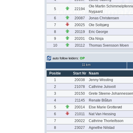
Ole Martin Schimmelpfenni
5
22194
Nygaard
6
20087
Jonas Christensen
7
20025
Ole Solbjørg
8
20119
Eric George
9
20201
Ola Nisja
10
20112
Thomas Svensson Moen
auto follow leiders:
OP
11 km
Positie
Start Nr
Naam
1
20038
Jenny Wissting
2
21078
Cathrine Julsvoll
3
20150
Grete Steene-Johannesse
4
21145
Renate Blåtun
5
20014
Else Marie Grotterød
6
21011
Nat Van Hessing
7
20022
Cathrine Thorleifsson
8
23027
Agnethe Nilstad