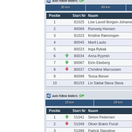
auto follow leiders:
OP
30 km
49 km
Positie
Start Nr
Naam
1
81025
Lise Lavoll Borgen-Johans
2
80069
Ranveig Hansen
3
81023
Kristine Rønningen
4
80045
Marit Laulo
5
80023
Inga Rybak
6
80034
Anna Ryymin
7
80087
Eirin Ekeberg
8
80037
Christine Marcussen
9
80099
Tessa Biever
10
80153
Liv Sæbø Stava Stava
auto follow leiders:
OP
19 km
29 km
Positie
Start Nr
Naam
1
51041
Simon Pedersen
2
51049
Oliver Bræin Furuli
3
51099
Patrick Stangbye