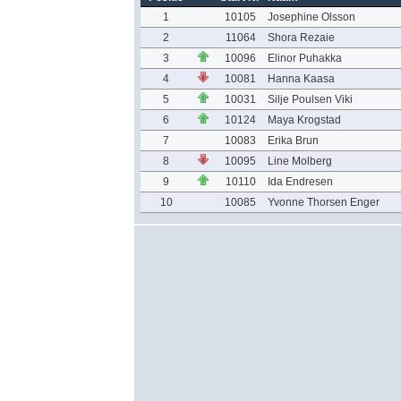
1
10105
Josephine Olsson
2
11064
Shora Rezaie
3
10096
Elinor Puhakka
4
10081
Hanna Kaasa
5
10031
Silje Poulsen Viki
6
10124
Maya Krogstad
7
10083
Erika Brun
8
10095
Line Molberg
9
10110
Ida Endresen
10
10085
Yvonne Thorsen Enger