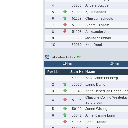
4
50233
Anders Staude
5
51093
Kjetil Sandem
6
51128
Christian Scheele
7
51100
Sindre Grødem
8
51108
Aleksander Juell
9
51085
Øyvind Stamnes
10
50060
Knut Rand
auto follow leiders:
OP
19 km
29 km
Positie
Start Nr
Naam
1
50019
Sofia Marie Lindberg
2
51010
Janne Dahle
3
51043
Anne Benedikte Heggelun
Christine Colling Westerbø
4
51105
Berthelsen
5
50119
Janne Wisting
6
50042
Anne Kristine Lund
7
51035
Anna Grande