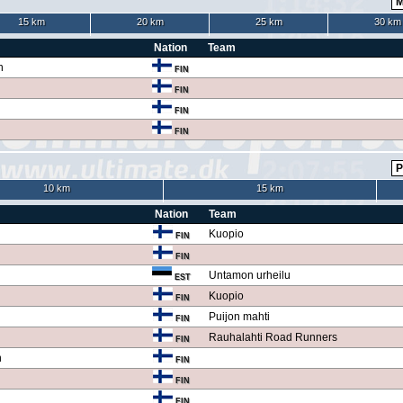
15 km
20 km
25 km
30 km
Nation
Team
n
FIN
FIN
FIN
FIN
10 km
15 km
Nation
Team
Kuopio
FIN
FIN
Untamon urheilu
EST
Kuopio
FIN
Puijon mahti
FIN
Rauhalahti Road Runners
FIN
n
FIN
FIN
FIN