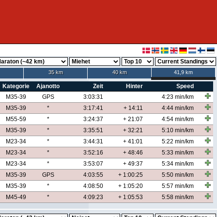
35 km
40 km
41,9 km
Kategorie
Ajanotto
Zeit
Hinter
Speed
M35-39
GPS
3:03:31
4:23 min/km
M35-39
*
3:17:41
+ 14:11
4:44 min/km
M55-59
*
3:24:37
+ 21:07
4:54 min/km
M35-39
*
3:35:51
+ 32:21
5:10 min/km
M23-34
*
3:44:31
+ 41:01
5:22 min/km
M23-34
*
3:52:16
+ 48:46
5:33 min/km
M23-34
*
3:53:07
+ 49:37
5:34 min/km
M35-39
GPS
4:03:55
+ 1:00:25
5:50 min/km
M35-39
*
4:08:50
+ 1:05:20
5:57 min/km
M45-49
*
4:09:23
+ 1:05:53
5:58 min/km