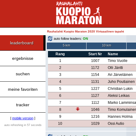
Rauhalahti Kuopio Maraton 2020 Virtuaalinen tapaht
auto follow leaders:
ON
leaderboard
5 km
10 km
Rang
Start Nr
Name
ergebnisse
1
1007
Timo Vuolle
2
1172
Olli Jäntti
suchen
3
1154
Ari Järveläinen
4
1131
Juho Poutiainen
5
1227
Christian Lukin
meine favoriten
6
1127
Aleksi Leikas
7
1112
Marko Lamminsa
tracker
8
1046
Timo Komulaine
9
1216
Hannes Holma
[
mobile version
]
10
1029
Ossi Autio
auto refreshing in 57 seconds