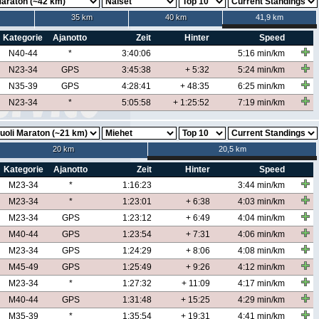
35 km
40 km
41,9 km
Kategorie
Ajanotto
Zeit
Hinter
Speed
N40-44
*
3:40:06
5:16 min/km
N23-34
GPS
3:45:38
+ 5:32
5:24 min/km
N35-39
GPS
4:28:41
+ 48:35
6:25 min/km
N23-34
*
5:05:58
+ 1:25:52
7:19 min/km
20 km
20,5 km
Kategorie
Ajanotto
Zeit
Hinter
Speed
M23-34
*
1:16:23
3:44 min/km
M23-34
*
1:23:01
+ 6:38
4:03 min/km
M23-34
GPS
1:23:12
+ 6:49
4:04 min/km
M40-44
GPS
1:23:54
+ 7:31
4:06 min/km
M23-34
GPS
1:24:29
+ 8:06
4:08 min/km
M45-49
GPS
1:25:49
+ 9:26
4:12 min/km
M23-34
*
1:27:32
+ 11:09
4:17 min/km
M40-44
GPS
1:31:48
+ 15:25
4:29 min/km
M35-39
*
1:35:54
+ 19:31
4:41 min/km