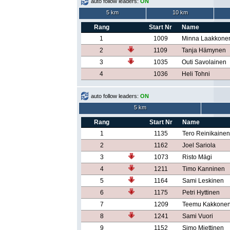
auto follow leaders:
ON
5 km
10 km
Rang
Start Nr
Name
1
1009
Minna Laakkone
2
1109
Tanja Hämynen
3
1035
Outi Savolainen
4
1036
Heli Tohni
auto follow leaders:
ON
5 km
Rang
Start Nr
Name
1
1135
Tero Reinikainen
2
1162
Joel Sariola
3
1073
Risto Mägi
4
1211
Timo Kanninen
5
1164
Sami Leskinen
6
1175
Petri Hyttinen
7
1209
Teemu Kakkone
8
1241
Sami Vuori
9
1152
Simo Miettinen