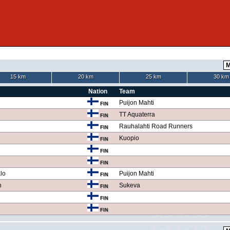
15 km
20 km
25 km
30 km
Nation
Team
Puijon Mahti
FIN
TT Aquaterra
FIN
Rauhalahti Road Runners
FIN
Kuopio
FIN
FIN
FIN
lo
Puijon Mahti
FIN
n
Sukeva
FIN
FIN
FIN