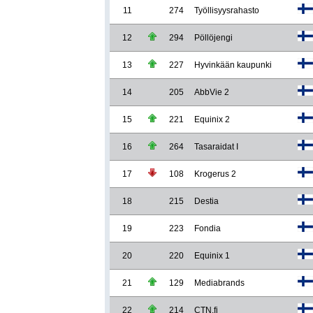
11
274
Työllisyysrahasto
12
294
Pöllöjengi
13
227
Hyvinkään kaupunki
14
205
AbbVie 2
15
221
Equinix 2
16
264
Tasaraidat I
17
108
Krogerus 2
18
215
Destia
19
223
Fondia
20
220
Equinix 1
21
129
Mediabrands
22
214
CTN.fi