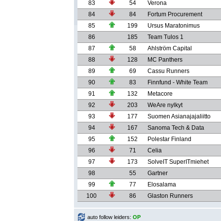
83
54
Verona
84
84
Fortum Procurement
85
199
Ursus Maratonimus
86
185
Team Tulos 1
87
58
Ahlström Capital
88
128
MC Panthers
89
69
Cassu Runners
90
83
Finnfund - White Team
91
132
Metacore
92
203
WeAre nylkyt
93
177
Suomen Asianajajaliitto
94
167
Sanoma Tech & Data
95
152
Polestar Finland
96
71
Celia
97
173
SolveIT SuperITmiehet
98
55
Gartner
99
77
Elosalama
100
86
Glaston Runners
auto follow leiders:
OP