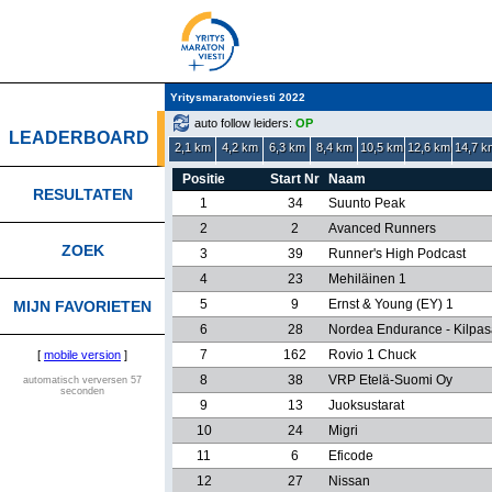
Yritysmaratonviesti 2022
auto follow leiders:
OP
LEADERBOARD
2,1 km
4,2 km
6,3 km
8,4 km
10,5 km
12,6 km
14,7 k
Positie
Start Nr
Naam
RESULTATEN
1
34
Suunto Peak
2
2
Avanced Runners
ZOEK
3
39
Runner's High Podcast
4
23
Mehiläinen 1
5
9
Ernst & Young (EY) 1
MIJN FAVORIETEN
6
28
Nordea Endurance - Kilpas
7
162
Rovio 1 Chuck
[
mobile version
]
8
38
VRP Etelä-Suomi Oy
automatisch verversen 57
seconden
9
13
Juoksustarat
10
24
Migri
11
6
Eficode
12
27
Nissan