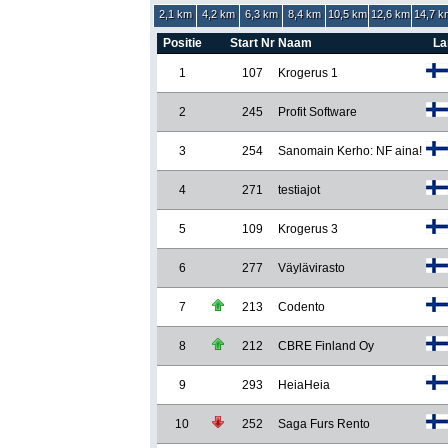
2,1 km
4,2 km
6,3 km
8,4 km
10,5 km
12,6 km
14,7 k
Positie
Start Nr
Naam
La
1
107
Krogerus 1
2
245
Profit Software
3
254
Sanomain Kerho: NF aina!
4
271
testiajot
5
109
Krogerus 3
6
277
Väylävirasto
7
213
Codento
8
212
CBRE Finland Oy
9
293
HeiaHeia
10
252
Saga Furs Rento