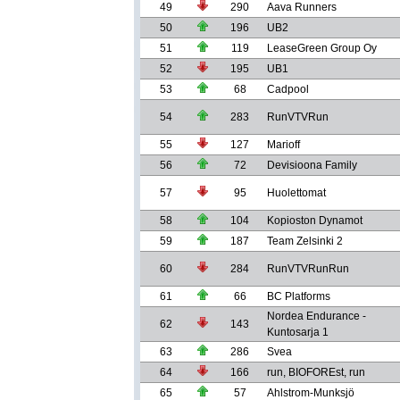
49
290
Aava Runners
50
196
UB2
51
119
LeaseGreen Group Oy
52
195
UB1
53
68
Cadpool
54
283
RunVTVRun
55
127
Marioff
56
72
Devisioona Family
57
95
Huolettomat
58
104
Kopioston Dynamot
59
187
Team Zelsinki 2
60
284
RunVTVRunRun
61
66
BC Platforms
Nordea Endurance -
62
143
Kuntosarja 1
63
286
Svea
64
166
run, BIOFOREst, run
65
57
Ahlstrom-Munksjö