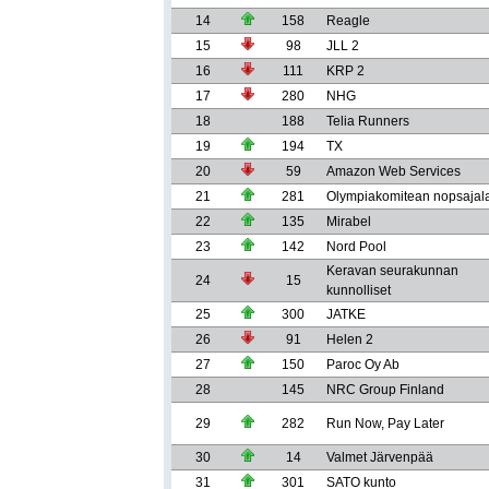
14
158
Reagle
15
98
JLL 2
16
111
KRP 2
17
280
NHG
18
188
Telia Runners
19
194
TX
20
59
Amazon Web Services
21
281
Olympiakomitean nopsajala
22
135
Mirabel
23
142
Nord Pool
Keravan seurakunnan
24
15
kunnolliset
25
300
JATKE
26
91
Helen 2
27
150
Paroc Oy Ab
28
145
NRC Group Finland
29
282
Run Now, Pay Later
30
14
Valmet Järvenpää
31
301
SATO kunto