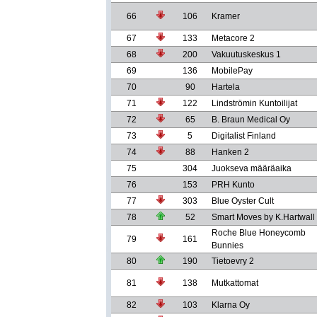
66
106
Kramer
67
133
Metacore 2
68
200
Vakuutuskeskus 1
69
136
MobilePay
70
90
Hartela
71
122
Lindströmin Kuntoilijat
72
65
B. Braun Medical Oy
73
5
Digitalist Finland
74
88
Hanken 2
75
304
Juokseva määräaika
76
153
PRH Kunto
77
303
Blue Oyster Cult
78
52
Smart Moves by K.Hartwall
Roche Blue Honeycomb
79
161
Bunnies
80
190
Tietoevry 2
81
138
Mutkattomat
82
103
Klarna Oy