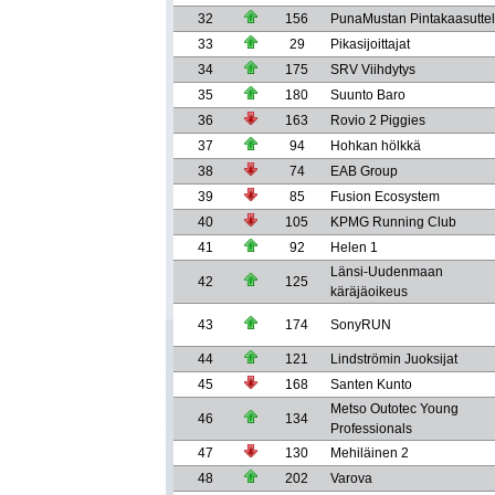
32
156
PunaMustan Pintakaasutteli
33
29
Pikasijoittajat
34
175
SRV Viihdytys
35
180
Suunto Baro
36
163
Rovio 2 Piggies
37
94
Hohkan hölkkä
38
74
EAB Group
39
85
Fusion Ecosystem
40
105
KPMG Running Club
41
92
Helen 1
Länsi-Uudenmaan
42
125
käräjäoikeus
43
174
SonyRUN
44
121
Lindströmin Juoksijat
45
168
Santen Kunto
Metso Outotec Young
46
134
Professionals
47
130
Mehiläinen 2
48
202
Varova