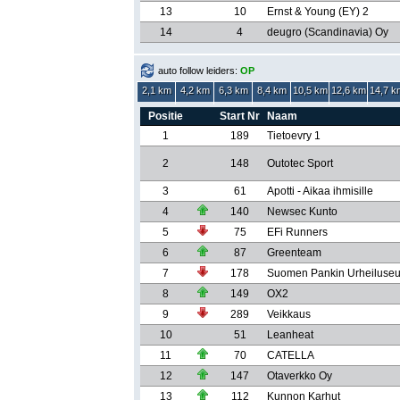
13
10
Ernst & Young (EY) 2
14
4
deugro (Scandinavia) Oy
auto follow leiders:
OP
2,1 km
4,2 km
6,3 km
8,4 km
10,5 km
12,6 km
14,7 k
Positie
Start Nr
Naam
1
189
Tietoevry 1
2
148
Outotec Sport
3
61
Apotti - Aikaa ihmisille
4
140
Newsec Kunto
5
75
EFi Runners
6
87
Greenteam
7
178
Suomen Pankin Urheiluseu
8
149
OX2
9
289
Veikkaus
10
51
Leanheat
11
70
CATELLA
12
147
Otaverkko Oy
13
112
Kunnon Karhut