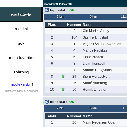
Stavanger Marathon
följ resultater:
ON
resultattavla
2 km
5 km
11.
Plats
Nummer
Namn
resultat
1
2
Ole Martin Vedøy
2
184
Sjur Ferkingstad
sök
3
1
Vegard Åsland Sørensen
4
4
Marius Paulikas
5
6
Einar Bredeli
mina favoriter
6
3
Livar Tjensvoll
7
7
Sondre Haugvaldstad
spårning
8
29
Bjørn Heradstveit
9
16
André Vareberg
[
mobile version
]
10
10
Henrik Lindtner
uppdatera tiden 57 sekunder
följ resultater:
ON
2 km
5 km
11.
Plats
Nummer
Namn
1
26
Malin Pedersen Goa