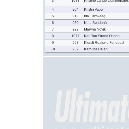
3
1083
Kristine Lande Dommersnes
4
904
Kristin Vabø
5
919
Ida Tjørsvaag
6
930
Nina Søndenå
7
922
Maryna Novik
8
1077
Kari Tau Strand Oanes
9
953
Kjersti Roalsvig Fanebust
10
937
Karoline Heien