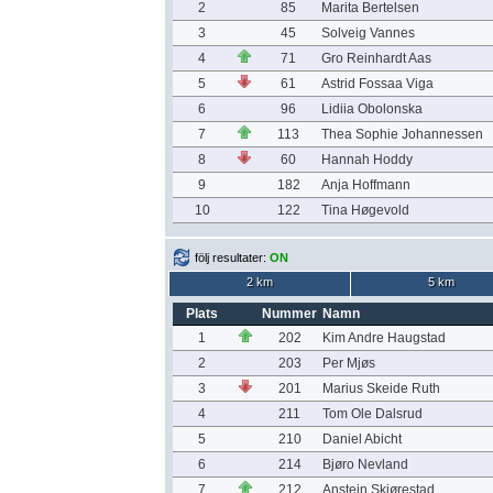
2
85
Marita Bertelsen
3
45
Solveig Vannes
4
71
Gro Reinhardt Aas
5
61
Astrid Fossaa Viga
6
96
Lidiia Obolonska
7
113
Thea Sophie Johannessen
8
60
Hannah Hoddy
9
182
Anja Hoffmann
10
122
Tina Høgevold
följ resultater:
ON
2 km
5 km
Plats
Nummer
Namn
1
202
Kim Andre Haugstad
2
203
Per Mjøs
3
201
Marius Skeide Ruth
4
211
Tom Ole Dalsrud
5
210
Daniel Abicht
6
214
Bjøro Nevland
7
212
Anstein Skjørestad