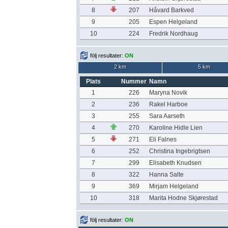
8
207
Håvard Barkved
9
205
Espen Helgeland
10
224
Fredrik Nordhaug
följ resultater:
ON
2 km
5 km
Plats
Nummer
Namn
1
226
Maryna Novik
2
236
Rakel Harboe
3
255
Sara Aarseth
4
270
Karoline Hidle Lien
5
271
Eli Falnes
6
252
Christina Ingebrigtsen
7
299
Elisabeth Knudsen
8
322
Hanna Salte
9
369
Mirjam Helgeland
10
318
Marita Hodne Skjørestad
följ resultater:
ON