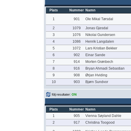
Plats
Nummer
Namn
1
901
Ole Mikal Tørsdal
2
1079
Jonas Gjesdal
3
1076
Nikolai Gundersen
4
1086
Henrik Langdalen
5
1072
Lars Kristian Bekker
6
902
Einar Sande
7
914
Morten Grønbech
8
916
Bryan Ahmadi Sebastian
9
908
Ørjan Hviding
10
903
Bjørn Sundvor
följ resultater:
ON
Plats
Nummer
Namn
1
905
Vienna Søyland Dahle
2
917
Christina Toogood