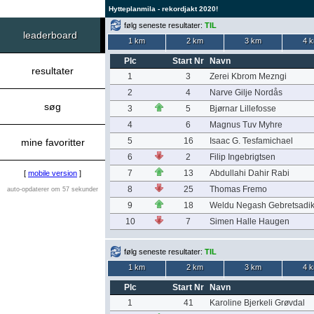
Hytteplanmila - rekordjakt 2020!
følg seneste resultater:
TIL
leaderboard
1 km
2 km
3 km
4 
Plc
Start Nr
Navn
resultater
1
3
Zerei Kbrom Mezngi
2
4
Narve Gilje Nordås
søg
3
5
Bjørnar Lillefosse
4
6
Magnus Tuv Myhre
5
16
Isaac G. Tesfamichael
mine favoritter
6
2
Filip Ingebrigtsen
7
13
Abdullahi Dahir Rabi
[
mobile version
]
8
25
Thomas Fremo
auto-opdaterer om 57 sekunder
9
18
Weldu Negash Gebretsadi
10
7
Simen Halle Haugen
følg seneste resultater:
TIL
1 km
2 km
3 km
4 
Plc
Start Nr
Navn
1
41
Karoline Bjerkeli Grøvdal