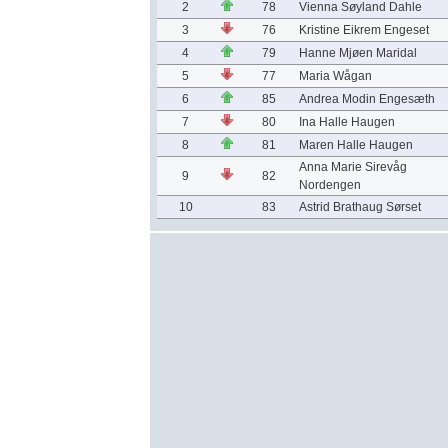
2
78
Vienna Søyland Dahle
3
76
Kristine Eikrem Engeset
4
79
Hanne Mjøen Maridal
5
77
Maria Wågan
6
85
Andrea Modin Engesæth
7
80
Ina Halle Haugen
8
81
Maren Halle Haugen
Anna Marie Sirevåg
9
82
Nordengen
10
83
Astrid Brathaug Sørset