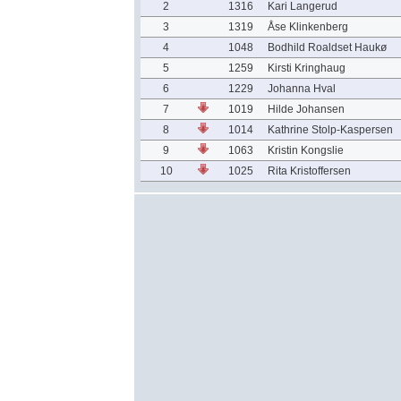
2
1316
Kari Langerud
3
1319
Åse Klinkenberg
4
1048
Bodhild Roaldset Haukø
5
1259
Kirsti Kringhaug
6
1229
Johanna Hval
7
1019
Hilde Johansen
8
1014
Kathrine Stolp-Kaspersen
9
1063
Kristin Kongslie
10
1025
Rita Kristoffersen