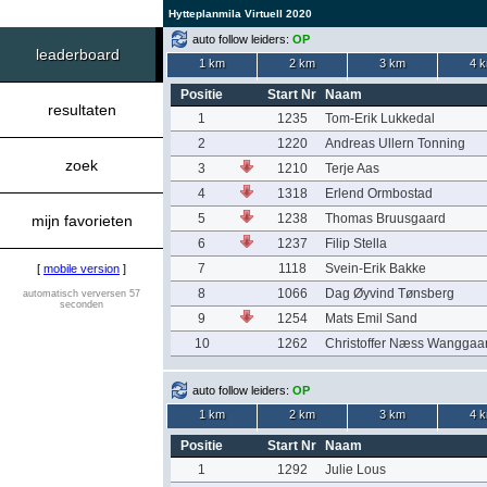
Hytteplanmila Virtuell 2020
auto follow leiders:
OP
leaderboard
1 km
2 km
3 km
4 
Positie
Start Nr
Naam
resultaten
1
1235
Tom-Erik Lukkedal
2
1220
Andreas Ullern Tonning
zoek
3
1210
Terje Aas
4
1318
Erlend Ormbostad
5
1238
Thomas Bruusgaard
mijn favorieten
6
1237
Filip Stella
7
1118
Svein-Erik Bakke
[
mobile version
]
8
1066
Dag Øyvind Tønsberg
automatisch verversen 57
seconden
9
1254
Mats Emil Sand
10
1262
Christoffer Næss Wanggaa
auto follow leiders:
OP
1 km
2 km
3 km
4 
Positie
Start Nr
Naam
1
1292
Julie Lous