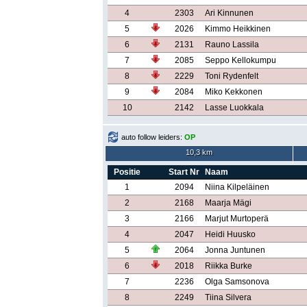
4
2303
Ari Kinnunen
5
2026
Kimmo Heikkinen
6
2131
Rauno Lassila
7
2085
Seppo Kellokumpu
8
2229
Toni Rydenfelt
9
2084
Miko Kekkonen
10
2142
Lasse Luokkala
auto follow leiders:
OP
10,3 km
Positie
Start Nr
Naam
1
2094
Niina Kilpeläinen
2
2168
Maarja Mägi
3
2166
Marjut Murtoperä
4
2047
Heidi Huusko
5
2064
Jonna Juntunen
6
2018
Riikka Burke
7
2236
Olga Samsonova
8
2249
Tiina Silvera