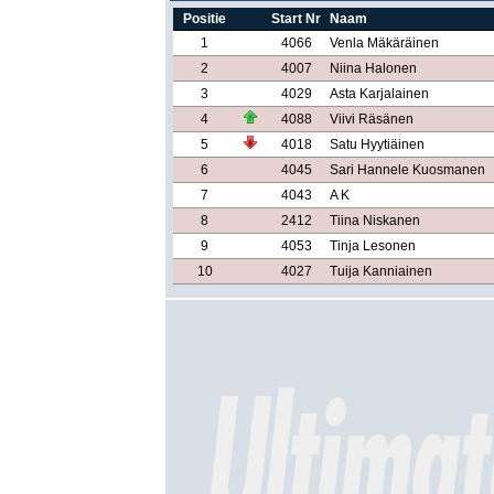
Positie
Start Nr
Naam
1
4066
Venla Mäkäräinen
2
4007
Niina Halonen
3
4029
Asta Karjalainen
4
4088
Viivi Räsänen
5
4018
Satu Hyytiäinen
6
4045
Sari Hannele Kuosmanen
7
4043
A K
8
2412
Tiina Niskanen
9
4053
Tinja Lesonen
10
4027
Tuija Kanniainen