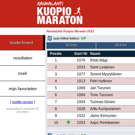
Rauhalahti Kuopio Maraton 2021
auto follow leiders:
OP
leaderboard
10,3 km
20,6 km
Positie
Start Nr
Naam
resultaten
1
1076
Risto Mägi
2
1033
Sami Leskinen
zoek
3
1077
Tommi Myyryläinen
4
1013
Petri Hyttinen
5
1068
Jari Turunen
mijn favorieten
6
1069
Timo Turunen
7
1004
Tuomas Girsen
[
mobile version
]
8
1028
Arttu Kumpulainen
automatisch verversen 57
seconden
9
1022
Jarno Kinnunen
10
1053
Aapo Reinikainen