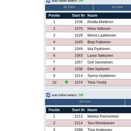
auto follow leiders:
OP
10,3 km
20,6 km
Positie
Start Nr
Naam
1
1036
Reetta Miettinen
2
1070
Niina Valtonen
3
1029
Minna Laakkonen
4
1045
Birgi Putkonen
5
1049
Iida Pyykönen
6
1063
Laura Takkunen
7
1057
Outi Savolainen
8
1038
Elke Nykänen
9
1014
Sanna Hyytiäinen
10
1074
Tiina Ynnilä
auto follow leiders:
OP
10,3 km
Positie
Start Nr
Naam
1
2213
Markus Rannankari
2
2214
Tero Reinikainen
3
2099
Timo Kokkonen