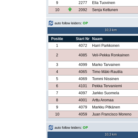
9
2277
Ella Tuovinen
10
2092
Senja Kettunen
auto follow leiders:
OP
10,3 km
Positie
Start Nr
Naam
1
4072
Harri Parkkonen
2
4085
Veli-Pekka Ronkainen
3
4099
Marko Tarvainen
4
4065
Timo Mäki-Rautila
5
4069
Tommi Nissinen
6
4101
Pekka Tervaniemi
7
4097
Jarkko Suomela
8
4001
Arttu Aromaa
9
4079
Markku Pitkänen
10
4059
Juan Francisco Moreno
auto follow leiders:
OP
10,3 km