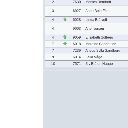
2
7630
Monica Bernhoft
3
6027
Anne Beth Eiken
4
6028
Linda Bråtveit
4
9003
Ane Iversen
4
9059
Elisabeth Solberg
7
6018
Merethe Gabrielsen
7
7239
Anette Sylta Sandberg
9
6014
Laila Våge
10
7571
Siv Bråten Hauge