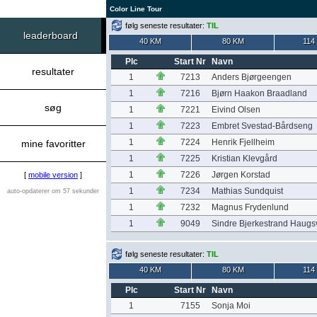
Color Line Tour
følg seneste resultater:
TIL
leaderboard
40 KM
80 KM
114
Plc
Start Nr
Navn
resultater
1
7213
Anders Bjørgeengen
1
7216
Bjørn Haakon Braadland
søg
1
7221
Eivind Olsen
1
7223
Embret Svestad-Bårdseng
1
7224
Henrik Fjellheim
mine favoritter
1
7225
Kristian Klevgård
1
7226
Jørgen Korstad
[
mobile version
]
1
7234
Mathias Sundquist
auto-opdaterer om 57 sekunder
1
7232
Magnus Frydenlund
1
9049
Sindre Bjerkestrand Haug
følg seneste resultater:
TIL
40 KM
80 KM
114
Plc
Start Nr
Navn
1
7155
Sonja Moi