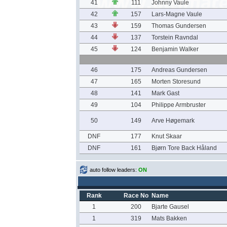
41
111
Johnny Vaule
42
157
Lars-Magne Vaule
43
159
Thomas Gundersen
44
137
Torstein Ravndal
45
124
Benjamin Walker
46
175
Andreas Gundersen
47
165
Morten Storesund
48
141
Mark Gast
49
104
Philippe Armbruster
50
149
Arve Høgemark
DNF
177
Knut Skaar
DNF
161
Bjørn Tore Back Håland
auto follow leaders:
ON
Rank
Race No
Name
1
200
Bjarte Gausel
1
319
Mats Bakken