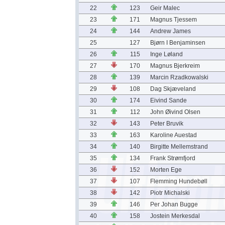
22
123
Geir Malec
23
171
Magnus Tjessem
24
144
Andrew James
25
127
Bjørn I Benjaminsen
26
115
Inge Løland
27
170
Magnus Bjerkreim
28
139
Marcin Rzadkowalski
29
108
Dag Skjæveland
30
174
Eivind Sande
31
112
John Øivind Olsen
32
143
Peter Bruvik
33
163
Karoline Auestad
34
140
Birgitte Mellemstrand
35
134
Frank Strømfjord
36
152
Morten Ege
37
107
Flemming Hundebøll
38
142
Piotr Michalski
39
146
Per Johan Bugge
40
158
Jostein Merkesdal