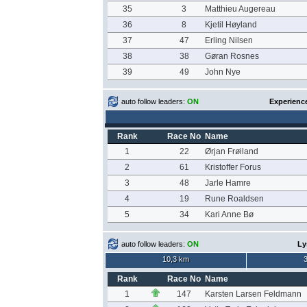
35
3
Matthieu Augereau
36
8
Kjetil Høyland
37
47
Erling Nilsen
38
38
Gøran Rosnes
39
49
John Nye
auto follow leaders:
ON
Experience
Rank
Race No
Name
1
22
Ørjan Frøiland
2
61
Kristoffer Forus
3
48
Jarle Hamre
4
19
Rune Roaldsen
5
34
Kari Anne Bø
auto follow leaders:
ON
Ly
10,3 km
Rank
Race No
Name
1
147
Karsten Larsen Feldmann