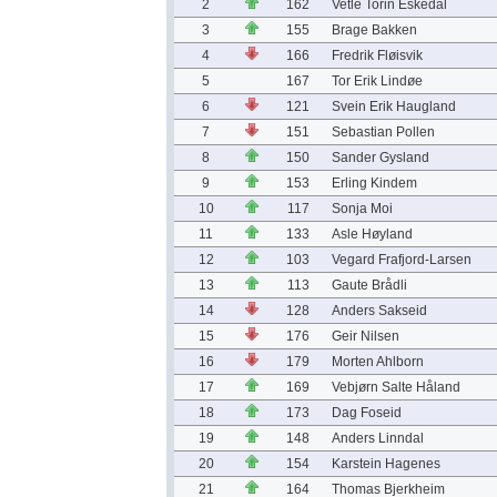
2
162
Vetle Torin Eskedal
3
155
Brage Bakken
4
166
Fredrik Fløisvik
5
167
Tor Erik Lindøe
6
121
Svein Erik Haugland
7
151
Sebastian Pollen
8
150
Sander Gysland
9
153
Erling Kindem
10
117
Sonja Moi
11
133
Asle Høyland
12
103
Vegard Frafjord-Larsen
13
113
Gaute Brådli
14
128
Anders Sakseid
15
176
Geir Nilsen
16
179
Morten Ahlborn
17
169
Vebjørn Salte Håland
18
173
Dag Foseid
19
148
Anders Linndal
20
154
Karstein Hagenes
21
164
Thomas Bjerkheim