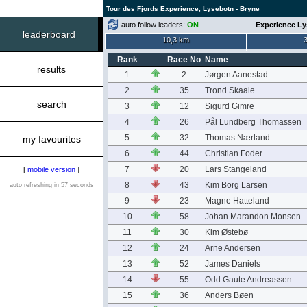
Tour des Fjords Experience, Lysebotn - Bryne
auto follow leaders:
ON
Experience Ly
leaderboard
10,3 km
Rank
Race No
Name
results
1
2
Jørgen Aanestad
2
35
Trond Skaale
search
3
12
Sigurd Gimre
4
26
Pål Lundberg Thomassen
5
32
Thomas Nærland
my favourites
6
44
Christian Foder
7
20
Lars Stangeland
[
mobile version
]
8
43
Kim Borg Larsen
auto refreshing in 57 seconds
9
23
Magne Hatteland
10
58
Johan Marandon Monsen
11
30
Kim Østebø
12
24
Arne Andersen
13
52
James Daniels
14
55
Odd Gaute Andreassen
15
36
Anders Bøen