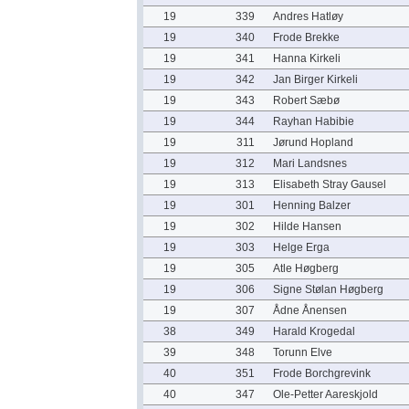
19
339
Andres Hatløy
19
340
Frode Brekke
19
341
Hanna Kirkeli
19
342
Jan Birger Kirkeli
19
343
Robert Sæbø
19
344
Rayhan Habibie
19
311
Jørund Hopland
19
312
Mari Landsnes
19
313
Elisabeth Stray Gausel
19
301
Henning Balzer
19
302
Hilde Hansen
19
303
Helge Erga
19
305
Atle Høgberg
19
306
Signe Stølan Høgberg
19
307
Ådne Ånensen
38
349
Harald Krogedal
39
348
Torunn Elve
40
351
Frode Borchgrevink
40
347
Ole-Petter Aareskjold