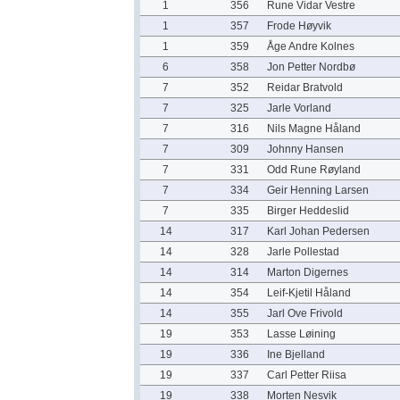
1
356
Rune Vidar Vestre
1
357
Frode Høyvik
1
359
Åge Andre Kolnes
6
358
Jon Petter Nordbø
7
352
Reidar Bratvold
7
325
Jarle Vorland
7
316
Nils Magne Håland
7
309
Johnny Hansen
7
331
Odd Rune Røyland
7
334
Geir Henning Larsen
7
335
Birger Heddeslid
14
317
Karl Johan Pedersen
14
328
Jarle Pollestad
14
314
Marton Digernes
14
354
Leif-Kjetil Håland
14
355
Jarl Ove Frivold
19
353
Lasse Løining
19
336
Ine Bjelland
19
337
Carl Petter Riisa
19
338
Morten Nesvik