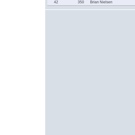
42
350
Brian Nielsen