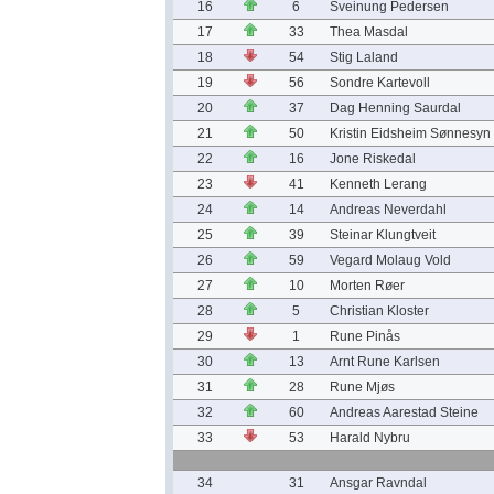
16
6
Sveinung Pedersen
17
33
Thea Masdal
18
54
Stig Laland
19
56
Sondre Kartevoll
20
37
Dag Henning Saurdal
21
50
Kristin Eidsheim Sønnesyn
22
16
Jone Riskedal
23
41
Kenneth Lerang
24
14
Andreas Neverdahl
25
39
Steinar Klungtveit
26
59
Vegard Molaug Vold
27
10
Morten Røer
28
5
Christian Kloster
29
1
Rune Pinås
30
13
Arnt Rune Karlsen
31
28
Rune Mjøs
32
60
Andreas Aarestad Steine
33
53
Harald Nybru
34
31
Ansgar Ravndal