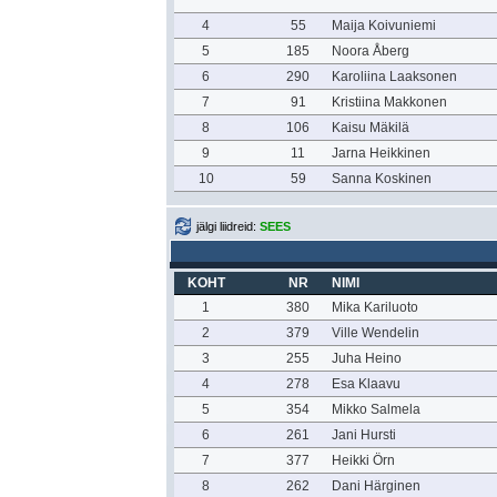
4
55
Maija Koivuniemi
5
185
Noora Åberg
6
290
Karoliina Laaksonen
7
91
Kristiina Makkonen
8
106
Kaisu Mäkilä
9
11
Jarna Heikkinen
10
59
Sanna Koskinen
jälgi liidreid:
SEES
KOHT
NR
NIMI
1
380
Mika Kariluoto
2
379
Ville Wendelin
3
255
Juha Heino
4
278
Esa Klaavu
5
354
Mikko Salmela
6
261
Jani Hursti
7
377
Heikki Örn
8
262
Dani Härginen