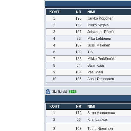
KOHT
NR
NIMI
1
190
Jarkko Koponen
2
159
Mikko Syrjälä
3
137
Johannes Rämö
4
76
Mika Lehtonen
4
107
Jussi Mäkinen
6
139
T S
7
188
Mikko Perkiömäki
8
64
Sami Kuusi
9
104
Pasi Mäki
10
136
Anssi Reunanen
jälgi liidreid:
SEES
KOHT
NR
NIMI
1
172
Sirpa Vaaranmaa
2
69
Kirsi Laakso
3
108
Tuula Nieminen