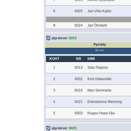
8
6005
Jari-Ville Kallio
9
6024
Jan Örndahl
jälgi liidreid:
SEES
Pyöräily
95 km
KOHT
NR
NIMI
1
6013
Satu Pippola
2
6002
Kirsi Hakamäki
3
6016
Mari Selviranta
4
6021
Emmaleena Wenning
5
6003
Nuppu Hepo-Oja
jälgi liidreid:
SEES