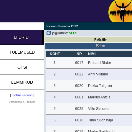
Forssan Suvi-ilta 2022
jälgi liidreid:
SEES
LIIDRID
Pyöräily
95 km
TULEMUSED
KOHT
NR
NIMI
1
6017
Richard Slater
OTSI
2
6022
Antti Viklund
LEMMIKUD
3
6020
Pekka Tallgren
[
mobile version
]
4
6001
Markus Anttila
värskenda 57 sekund
5
6025
Ville Sintonen
6
6018
Timo Suonsyrjä
7
6019
Marko Syrjänpää