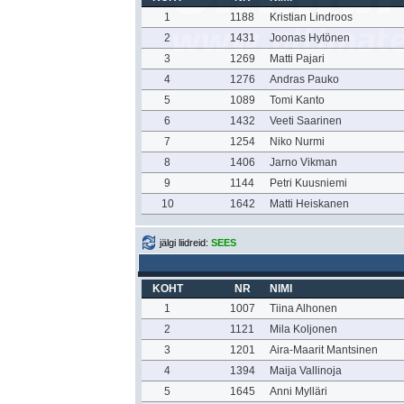
1
1188
Kristian Lindroos
2
1431
Joonas Hytönen
3
1269
Matti Pajari
4
1276
Andras Pauko
5
1089
Tomi Kanto
6
1432
Veeti Saarinen
7
1254
Niko Nurmi
8
1406
Jarno Vikman
9
1144
Petri Kuusniemi
10
1642
Matti Heiskanen
jälgi liidreid:
SEES
KOHT
NR
NIMI
1
1007
Tiina Alhonen
2
1121
Mila Koljonen
3
1201
Aira-Maarit Mantsinen
4
1394
Maija Vallinoja
5
1645
Anni Mylläri