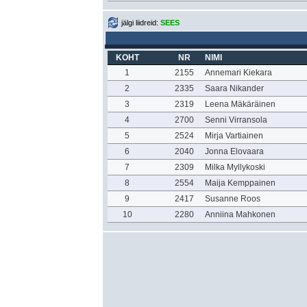
jälgi liidreid:
SEES
KOHT
NR
NIMI
1
2155
Annemari Kiekara
2
2335
Saara Nikander
3
2319
Leena Mäkäräinen
4
2700
Senni Virransola
5
2524
Mirja Vartiainen
6
2040
Jonna Elovaara
7
2309
Milka Myllykoski
8
2554
Maija Kemppainen
9
2417
Susanne Roos
10
2280
Anniina Mahkonen