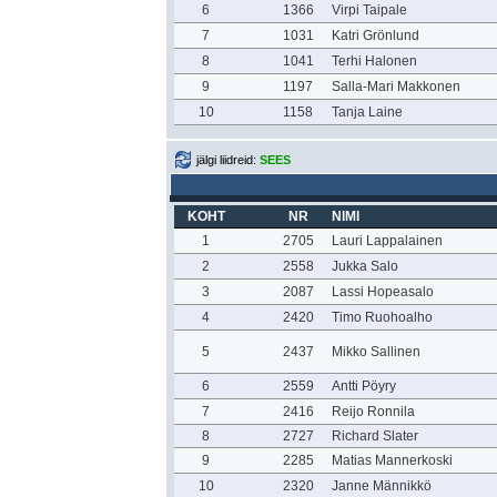
6
1366
Virpi Taipale
7
1031
Katri Grönlund
8
1041
Terhi Halonen
9
1197
Salla-Mari Makkonen
10
1158
Tanja Laine
jälgi liidreid:
SEES
KOHT
NR
NIMI
1
2705
Lauri Lappalainen
2
2558
Jukka Salo
3
2087
Lassi Hopeasalo
4
2420
Timo Ruohoalho
5
2437
Mikko Sallinen
6
2559
Antti Pöyry
7
2416
Reijo Ronnila
8
2727
Richard Slater
9
2285
Matias Mannerkoski
10
2320
Janne Männikkö