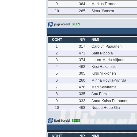
9
364
Markus Tirranen
10
265
Simo Jämsén
jälgi liidreid:
SEES
KOHT
NR
NIMI
1
317
Carolyn Paajanen
2
473
Satu Pippola
3
374
Laura-Maria Viljanen
4
462
Kirsi Hakamäki
5
305
Kirsi Mikkonen
6
260
Minna Hovila-Myllylä
7
476
Mari Selviranta
8
335
Anu Pörsti
9
333
Anna-Kaisa Purhonen
10
463
Nuppu Hepo-Oja
jälgi liidreid:
SEES
KOHT
NR
NIMI