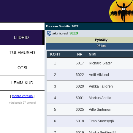
Forssan Suvi-ilta 2022
jälgi liidreid:
SEES
LIIDRID
Pyöräily
95 km
TULEMUSED
KOHT
NR
NIMI
1
6017
Richard Slater
OTSI
2
6022
Antti Viklund
LEMMIKUD
3
6020
Pekka Tallgren
[
mobile version
]
4
6001
Markus Anttila
värskenda 57 sekund
5
6025
Ville Sintonen
6
6018
Timo Suonsyrjä
7
6019
Marko Syrjänpää