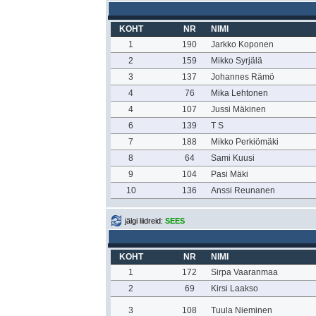
KOHT
NR
NIMI
1
190
Jarkko Koponen
2
159
Mikko Syrjälä
3
137
Johannes Rämö
4
76
Mika Lehtonen
4
107
Jussi Mäkinen
6
139
T S
7
188
Mikko Perkiömäki
8
64
Sami Kuusi
9
104
Pasi Mäki
10
136
Anssi Reunanen
jälgi liidreid:
SEES
KOHT
NR
NIMI
1
172
Sirpa Vaaranmaa
2
69
Kirsi Laakso
3
108
Tuula Nieminen