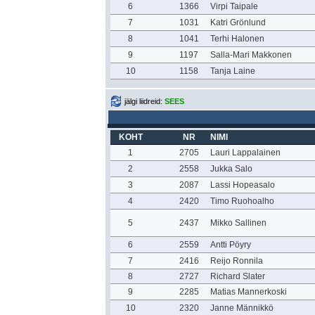
6
1366
Virpi Taipale
7
1031
Katri Grönlund
8
1041
Terhi Halonen
9
1197
Salla-Mari Makkonen
10
1158
Tanja Laine
jälgi liidreid:
SEES
KOHT
NR
NIMI
1
2705
Lauri Lappalainen
2
2558
Jukka Salo
3
2087
Lassi Hopeasalo
4
2420
Timo Ruohoalho
5
2437
Mikko Sallinen
6
2559
Antti Pöyry
7
2416
Reijo Ronnila
8
2727
Richard Slater
9
2285
Matias Mannerkoski
10
2320
Janne Männikkö