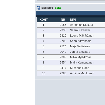
jälgi liidreid:
SEES
KOHT
NR
NIMI
1
2155
Annemari Kiekara
2
2335
Saara Nikander
3
2319
Leena Mäkäräinen
4
2700
Senni Virransola
5
2524
Mirja Vartiainen
6
2040
Jonna Elovaara
7
2309
Milka Myllykoski
8
2554
Maija Kemppainen
9
2417
Susanne Roos
10
2280
Anniina Mahkonen