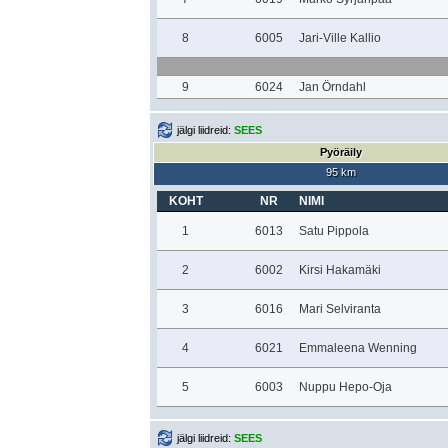
8
6005
Jari-Ville Kallio
9
6024
Jan Örndahl
jälgi liidreid:
SEES
Pyöräily
95 km
KOHT
NR
NIMI
1
6013
Satu Pippola
2
6002
Kirsi Hakamäki
3
6016
Mari Selviranta
4
6021
Emmaleena Wenning
5
6003
Nuppu Hepo-Oja
jälgi liidreid:
SEES