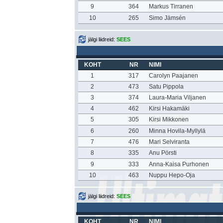
9
364
Markus Tirranen
10
265
Simo Jämsén
jälgi liidreid:
SEES
KOHT
NR
NIMI
1
317
Carolyn Paajanen
2
473
Satu Pippola
3
374
Laura-Maria Viljanen
4
462
Kirsi Hakamäki
5
305
Kirsi Mikkonen
6
260
Minna Hovila-Myllylä
7
476
Mari Selviranta
8
335
Anu Pörsti
9
333
Anna-Kaisa Purhonen
10
463
Nuppu Hepo-Oja
jälgi liidreid:
SEES
KOHT
NR
NIMI