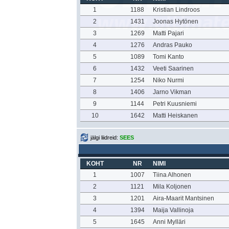
1
1188
Kristian Lindroos
2
1431
Joonas Hytönen
3
1269
Matti Pajari
4
1276
Andras Pauko
5
1089
Tomi Kanto
6
1432
Veeti Saarinen
7
1254
Niko Nurmi
8
1406
Jarno Vikman
9
1144
Petri Kuusniemi
10
1642
Matti Heiskanen
jälgi liidreid:
SEES
KOHT
NR
NIMI
1
1007
Tiina Alhonen
2
1121
Mila Koljonen
3
1201
Aira-Maarit Mantsinen
4
1394
Maija Vallinoja
5
1645
Anni Mylläri