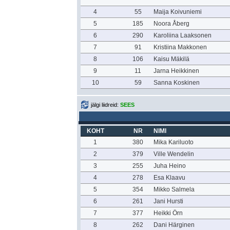
4
55
Maija Koivuniemi
5
185
Noora Åberg
6
290
Karoliina Laaksonen
7
91
Kristiina Makkonen
8
106
Kaisu Mäkilä
9
11
Jarna Heikkinen
10
59
Sanna Koskinen
jälgi liidreid:
SEES
KOHT
NR
NIMI
1
380
Mika Kariluoto
2
379
Ville Wendelin
3
255
Juha Heino
4
278
Esa Klaavu
5
354
Mikko Salmela
6
261
Jani Hursti
7
377
Heikki Örn
8
262
Dani Härginen