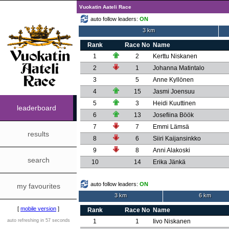
Vuokatin Aateli Race
auto follow leaders:
ON
3 km
Rank
Race No
Name
1
2
Kerttu Niskanen
2
1
Johanna Matintalo
3
5
Anne Kyllönen
4
15
Jasmi Joensuu
5
3
Heidi Kuuttinen
leaderboard
6
13
Josefiina Böök
7
7
Emmi Lämsä
results
8
6
Siiri Kaijansinkko
9
8
Anni Alakoski
search
10
14
Erika Jänkä
auto follow leaders:
ON
my favourites
3 km
6 km
[
mobile version
]
Rank
Race No
Name
auto refreshing in 57 seconds
1
1
Iivo Niskanen