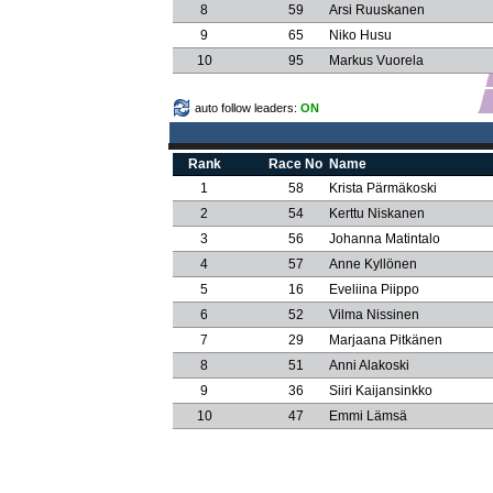
8
59
Arsi Ruuskanen
9
65
Niko Husu
10
95
Markus Vuorela
auto follow leaders:
ON
Rank
Race No
Name
1
58
Krista Pärmäkoski
2
54
Kerttu Niskanen
3
56
Johanna Matintalo
4
57
Anne Kyllönen
5
16
Eveliina Piippo
6
52
Vilma Nissinen
7
29
Marjaana Pitkänen
8
51
Anni Alakoski
9
36
Siiri Kaijansinkko
10
47
Emmi Lämsä