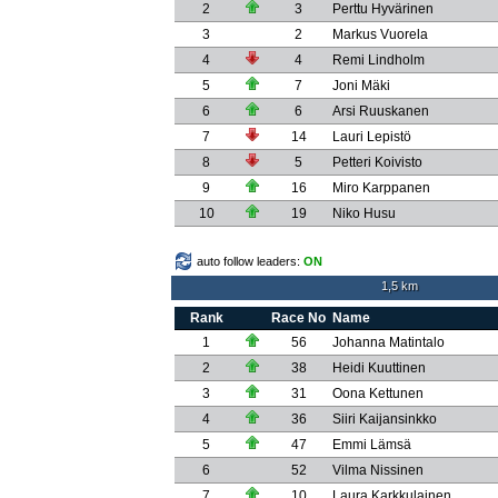
2
3
Perttu Hyvärinen
3
2
Markus Vuorela
4
4
Remi Lindholm
5
7
Joni Mäki
6
6
Arsi Ruuskanen
7
14
Lauri Lepistö
8
5
Petteri Koivisto
9
16
Miro Karppanen
10
19
Niko Husu
auto follow leaders:
ON
1,5 km
Rank
Race No
Name
1
56
Johanna Matintalo
2
38
Heidi Kuuttinen
3
31
Oona Kettunen
4
36
Siiri Kaijansinkko
5
47
Emmi Lämsä
6
52
Vilma Nissinen
7
10
Laura Karkkulainen