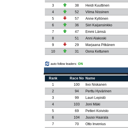
3
38
Heidi Kuuttinen
4
52
Vilma Nissinen
5
57
Anne Kyllönen
6
36
Siiri Kaijansinkko
7
47
Emmi Lämsä
8
51
Anni Alakoski
9
29
Marjaana Pitkänen
10
31
Oona Kettunen
auto follow leaders:
ON
Rank
Race No
Name
1
100
Iivo Niskanen
2
94
Perttu Hyvärinen
3
99
Lauri Lepistö
4
103
Joni Mäki
5
69
Petteri Koivisto
6
104
Juuso Haarala
7
70
Otto Invenius