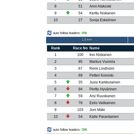
8
51
Anni Alakoski
9
54
Kerttu Niskanen
10
27
Sonja Eskelinen
auto follow leaders:
ON
1,5 km
Rank
Race No
Name
1
100
Iivo Niskanen
2
95
Markus Vuorela
3
67
Remi Lindholm
4
69
Petteri Koivisto
5
35
Jussi Karkkulainen
6
94
Perttu Hyvärinen
7
59
Arsi Ruuskanen
8
78
Eelis Valikainen
9
103
Joni Mäki
10
54
Kalle Parantainen
auto follow leaders:
ON