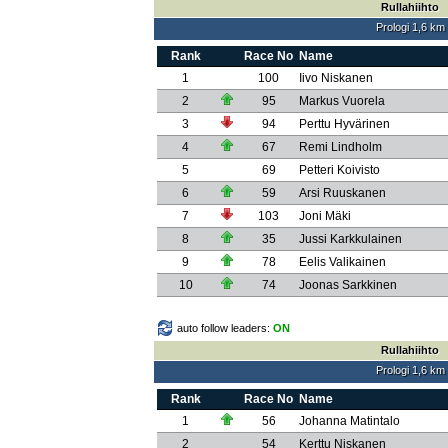
Rullahiihto
Prologi 1,6 km
Rank
Race No
Name
1
100
Iivo Niskanen
2
95
Markus Vuorela
3
94
Perttu Hyvärinen
4
67
Remi Lindholm
5
69
Petteri Koivisto
6
59
Arsi Ruuskanen
7
103
Joni Mäki
8
35
Jussi Karkkulainen
9
78
Eelis Valikainen
10
74
Joonas Sarkkinen
auto follow leaders:
ON
Rullahiihto
Prologi 1,6 km
Rank
Race No
Name
1
56
Johanna Matintalo
2
54
Kerttu Niskanen