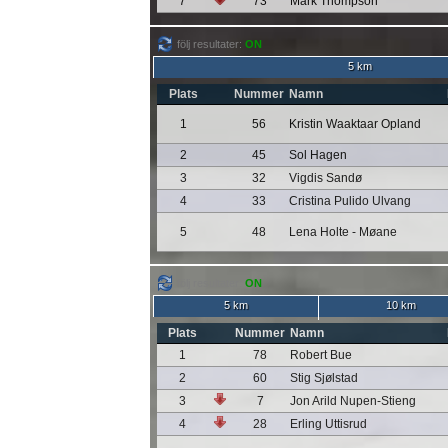
7
73
Mark Thompson
följ resultater:
ON
5 km
Plats
Nummer
Namn
1
56
Kristin Waaktaar Opland
2
45
Sol Hagen
3
32
Vigdis Sandø
4
33
Cristina Pulido Ulvang
5
48
Lena Holte - Møane
följ resultater:
ON
5 km
10 km
Plats
Nummer
Namn
1
78
Robert Bue
2
60
Stig Sjølstad
3
7
Jon Arild Nupen-Stieng
4
28
Erling Uttisrud