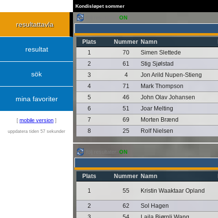
Kondisløpet sommer
följ resultater:
ON
resultattavla
Plats
Nummer
Namn
resultat
1
70
Simen Slettede
2
61
Stig Sjølstad
sök
3
4
Jon Arild Nupen-Stieng
4
71
Mark Thompson
5
46
John Olav Johansen
mina favoriter
6
51
Joar Melting
7
69
Morten Brænd
[
mobile version
]
8
25
Rolf Nielsen
uppdatera tiden 57 sekunder
följ resultater:
ON
Plats
Nummer
Namn
1
55
Kristin Waaktaar Opland
2
62
Sol Hagen
3
54
Laila Bjørnli Wang