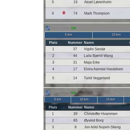
5
19
Aksel Løvenholm
6
74
Mark Thompson
följ resultater:
ON
5 km
10 km
Plats
Nummer
Namn
1
37
Vigdis Sandø
2
44
Laila Bjørnli Wang
3
31
Maja Erke
4
17
Elvira Aamdal Haraldsen
5
14
Turid Veggeland
följ resultater:
ON
5 km
10 km
15 km
Plats
Nummer
Namn
1
39
Christoffer Hvammen
2
65
Øyvind Borg
3
8
Jon Arild Nupen-Stieng