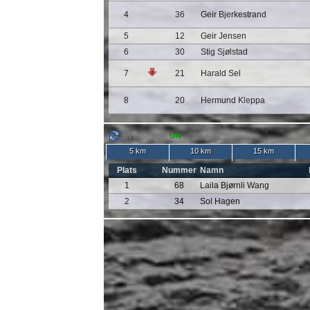
4
36
Geir Bjerkestrand
5
12
Geir Jensen
6
30
Stig Sjølstad
7
21
Harald Sel
8
20
Hermund Kleppa
följ resultater:
ON
5 km
10 km
15 km
Plats
Nummer
Namn
1
68
Laila Bjørnli Wang
2
34
Sol Hagen