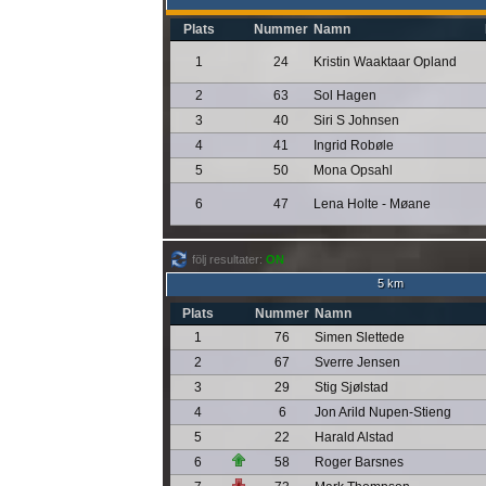
Plats
Nummer
Namn
1
24
Kristin Waaktaar Opland
2
63
Sol Hagen
3
40
Siri S Johnsen
4
41
Ingrid Robøle
5
50
Mona Opsahl
6
47
Lena Holte - Møane
följ resultater:
ON
5 km
Plats
Nummer
Namn
1
76
Simen Slettede
2
67
Sverre Jensen
3
29
Stig Sjølstad
4
6
Jon Arild Nupen-Stieng
5
22
Harald Alstad
6
58
Roger Barsnes