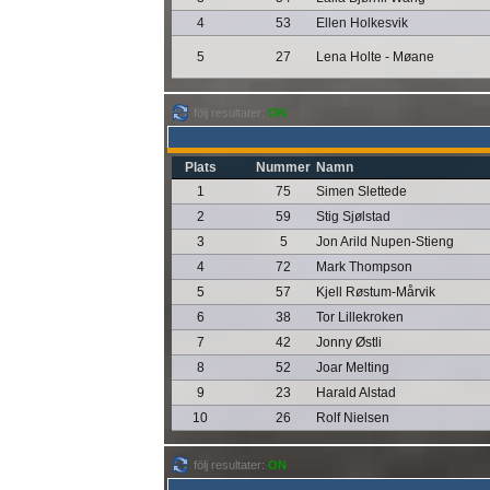
4
53
Ellen Holkesvik
5
27
Lena Holte - Møane
följ resultater:
ON
Plats
Nummer
Namn
1
75
Simen Slettede
2
59
Stig Sjølstad
3
5
Jon Arild Nupen-Stieng
4
72
Mark Thompson
5
57
Kjell Røstum-Mårvik
6
38
Tor Lillekroken
7
42
Jonny Østli
8
52
Joar Melting
9
23
Harald Alstad
10
26
Rolf Nielsen
följ resultater:
ON