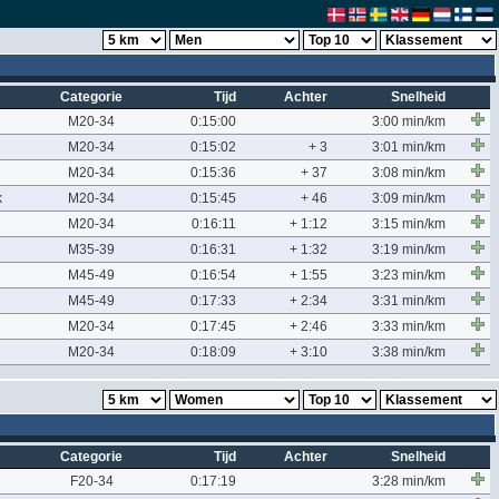
Categorie
Tijd
Achter
Snelheid
M20-34
0:15:00
3:00 min/km
M20-34
0:15:02
+ 3
3:01 min/km
M20-34
0:15:36
+ 37
3:08 min/km
k
M20-34
0:15:45
+ 46
3:09 min/km
M20-34
0:16:11
+ 1:12
3:15 min/km
M35-39
0:16:31
+ 1:32
3:19 min/km
M45-49
0:16:54
+ 1:55
3:23 min/km
M45-49
0:17:33
+ 2:34
3:31 min/km
M20-34
0:17:45
+ 2:46
3:33 min/km
M20-34
0:18:09
+ 3:10
3:38 min/km
Categorie
Tijd
Achter
Snelheid
F20-34
0:17:19
3:28 min/km