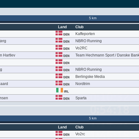
5 km
Land
Club
Kaffeporten
DEN
jerg
NBRO Running
DEN
Vo2RC
DEN
 Hartlev
Team Hechmann Sport / Danske Ban
DEN
DEN
ng
NBRO Running
DEN
Berlingske Media
DEN
gaard
Nordtrim
DEN
IRL
ansen
Sparta
DEN
5 km
Land
Club
Vo2rc
DEN