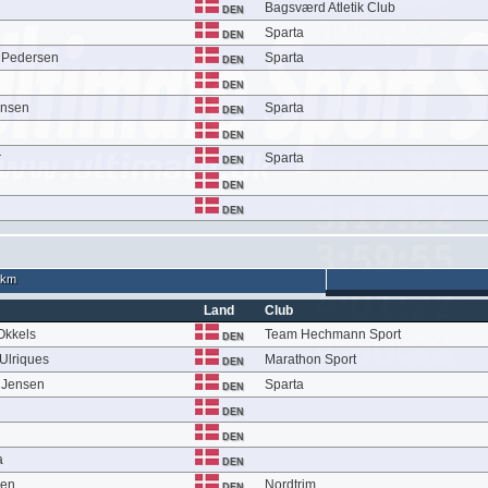
Bagsværd Atletik Club
DEN
Sparta
DEN
 Pedersen
Sparta
DEN
DEN
ensen
Sparta
DEN
DEN
r
Sparta
DEN
DEN
DEN
 km
Land
Club
 Okkels
Team Hechmann Sport
DEN
Ulriques
Marathon Sport
DEN
i Jensen
Sparta
DEN
DEN
DEN
a
DEN
sen
Nordtrim
DEN