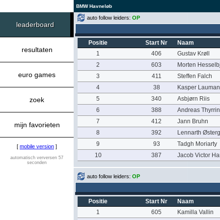
BMW Havneløb
auto follow leiders:
OP
leaderboard
Positie
Start Nr
Naam
resultaten
1
406
Gustav Krøll
2
603
Morten Hesselb
euro games
3
411
Steffen Falch
4
38
Kasper Laumann
5
340
Asbjørn Riis
zoek
6
388
Andreas Thyrri
7
412
Jann Bruhn
mijn favorieten
8
392
Lennarth Øster
9
93
Tadgh Moriarty
[
mobile version
]
10
387
Jacob Victor H
automatisch verversen 57
seconden
auto follow leiders:
OP
Positie
Start Nr
Naam
1
605
Kamilla Vallin