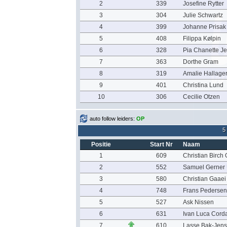
2
339
Josefine Rytter
3
304
Julie Schwartz
4
399
Johanne Prisak
5
408
Filippa Kølpin
6
328
Pia Chanette J
7
363
Dorthe Gram
8
319
Amalie Hallage
9
401
Christina Lund
10
306
Cecilie Otzen
auto follow leiders:
OP
5
Positie
Start Nr
Naam
1
609
Christian Birch
2
552
Samuel Gerner 
3
580
Christian Gaae
4
748
Frans Pedersen
5
527
Ask Nissen
6
631
Ivan Luca Cord
7
610
Lasse Bak-Jen