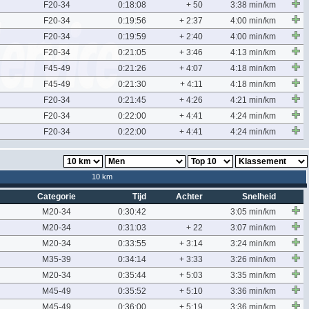
F20-34
0:18:08
+ 50
3:38 min/km
F20-34
0:19:56
+ 2:37
4:00 min/km
F20-34
0:19:59
+ 2:40
4:00 min/km
F20-34
0:21:05
+ 3:46
4:13 min/km
F45-49
0:21:26
+ 4:07
4:18 min/km
F45-49
0:21:30
+ 4:11
4:18 min/km
F20-34
0:21:45
+ 4:26
4:21 min/km
F20-34
0:22:00
+ 4:41
4:24 min/km
F20-34
0:22:00
+ 4:41
4:24 min/km
10 km
Categorie
Tijd
Achter
Snelheid
M20-34
0:30:42
3:05 min/km
M20-34
0:31:03
+ 22
3:07 min/km
M20-34
0:33:55
+ 3:14
3:24 min/km
M35-39
0:34:14
+ 3:33
3:26 min/km
M20-34
0:35:44
+ 5:03
3:35 min/km
M45-49
0:35:52
+ 5:10
3:36 min/km
M45-49
0:36:00
+ 5:19
3:36 min/km