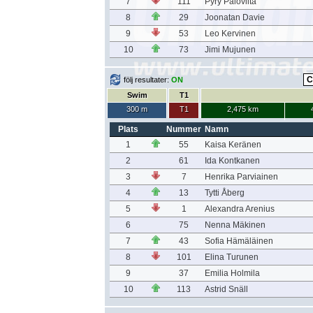
7
111
Pyry Paloviita
8
29
Joonatan Davie
9
53
Leo Kervinen
10
73
Jimi Mujunen
följ resultater:
ON
Swim
T1
300 m
T1
2,475 km
Plats
Nummer
Namn
1
55
Kaisa Keränen
2
61
Ida Kontkanen
3
7
Henrika Parviainen
4
13
Tytti Åberg
5
1
Alexandra Arenius
6
75
Nenna Mäkinen
7
43
Sofia Hämäläinen
8
101
Elina Turunen
9
37
Emilia Holmila
10
113
Astrid Snäll