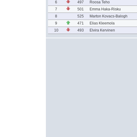
6
497
Roosa Teho
7
501
Emma Haka-Risku
8
525
Marton Kovacs-Balogh
9
471
Elias Kleemola
10
493
Elvira Kervinen