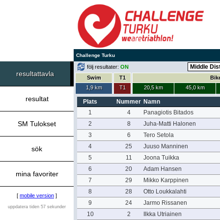
Challenge Turku
följ resultater:
ON
resultattavla
Swim
T1
Bik
1,9 km
T1
20,5 km
45,0 km
resultat
Plats
Nummer
Namn
1
4
Panagiotis Bitados
SM Tulokset
2
8
Juha-Matti Halonen
3
6
Tero Setola
4
25
Juuso Manninen
sök
5
11
Joona Tuikka
6
20
Adam Hansen
mina favoriter
7
29
Mikko Karppinen
8
28
Otto Loukkalahti
[
mobile version
]
9
24
Jarmo Rissanen
uppdatera tiden 57 sekunder
10
2
Ilkka Utriainen