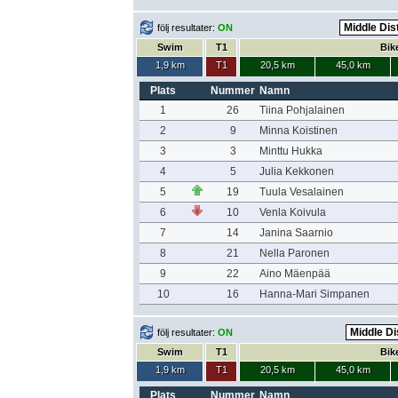
följ resultater:
ON
Swim
T1
Bik
1,9 km
T1
20,5 km
45,0 km
Plats
Nummer
Namn
1
26
Tiina Pohjalainen
2
9
Minna Koistinen
3
3
Minttu Hukka
4
5
Julia Kekkonen
5
19
Tuula Vesalainen
6
10
Venla Koivula
7
14
Janina Saarnio
8
21
Nella Paronen
9
22
Aino Mäenpää
10
16
Hanna-Mari Simpanen
följ resultater:
ON
Swim
T1
Bik
1,9 km
T1
20,5 km
45,0 km
Plats
Nummer
Namn