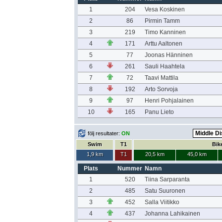
1
204
Vesa Koskinen
2
86
Pirmin Tamm
3
219
Timo Kanninen
4
171
Arttu Aaltonen
5
77
Joonas Hänninen
6
261
Sauli Haahtela
7
72
Taavi Mattila
8
192
Arto Sorvoja
9
97
Henri Pohjalainen
10
165
Panu Lieto
följ resultater:
ON
Swim
T1
Bik
1,9 km
T1
20,5 km
45,0 km
Plats
Nummer
Namn
1
520
Tiina Sarparanta
2
485
Satu Suuronen
3
452
Salla Viitikko
4
437
Johanna Lahikainen