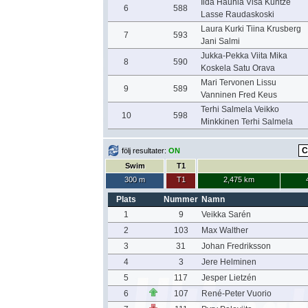
Iida Hauhia Visa Kuntze
6
588
Lasse Raudaskoski
Laura Kurki Tiina Krusberg
7
593
Jani Salmi
Jukka-Pekka Viita Mika
8
590
Koskela Satu Orava
Mari Tervonen Lissu
9
589
Vanninen Fred Keus
Terhi Salmela Veikko
10
598
Minkkinen Terhi Salmela
följ resultater:
ON
Swim
T1
300 m
T1
2,475 km
Plats
Nummer
Namn
1
9
Veikka Sarén
2
103
Max Walther
3
31
Johan Fredriksson
4
3
Jere Helminen
5
117
Jesper Lietzén
6
107
René-Peter Vuorio