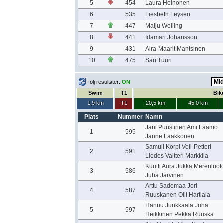
5
454
Laura Heinonen
6
535
Liesbeth Leysen
7
447
Maiju Welling
8
441
Idamari Johansson
9
431
Aira-Maarit Mantsinen
10
475
Sari Tuuri
följ resultater:
ON
Swim
T1
Bik
1,9 km
T1
20,5 km
45,0 km
Plats
Nummer
Namn
Jani Puustinen Ami Laamo
1
595
Janne Laakkonen
Samuli Korpi Veli-Petteri
2
591
Liedes Valtteri Markkila
Kuutti Aura Jukka Merenluot
3
586
Juha Järvinen
Arttu Sademaa Jori
4
587
Ruuskanen Olli Hartiala
Hannu Junkkaala Juha
5
597
Heikkinen Pekka Ruuska