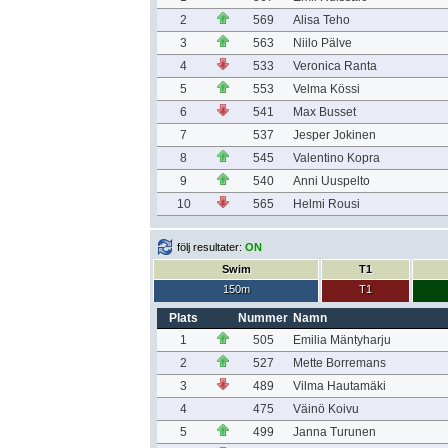
2
569
Alisa Teho
3
563
Niilo Pälve
4
533
Veronica Ranta
5
553
Velma Kössi
6
541
Max Busset
7
537
Jesper Jokinen
8
545
Valentino Kopra
9
540
Anni Uuspelto
10
565
Helmi Rousi
följ resultater:
ON
Swim
T1
150m
T1
Plats
Nummer
Namn
1
505
Emilia Mäntyharju
2
527
Mette Borremans
3
489
Vilma Hautamäki
4
475
Väinö Koivu
5
499
Janna Turunen