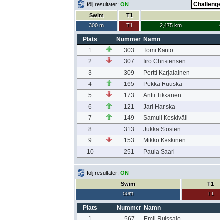
följ resultater:
ON
Swim
T1
300 m
T1
2,475 km
Plats
Nummer
Namn
1
303
Tomi Kanto
2
307
Iiro Christensen
3
309
Pertti Karjalainen
4
165
Pekka Ruuska
5
173
Antti Tikkanen
6
121
Jari Hanska
7
149
Samuli Keskiväli
8
313
Jukka Sjösten
9
153
Mikko Keskinen
10
251
Paula Saari
följ resultater:
ON
Swim
T1
50m
T1
Plats
Nummer
Namn
1
567
Emil Ruissalo