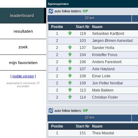
Spinnsprinten
auto follow leiders:
OP
leaderboard
22 km
Positie
Start Nr
Naam
resultaten
1
119
Sebastian Kartfjord
2
103
Jørgen Ørmen Aanestad
zoek
2
137
Sander Holla
2
104
Kristoffer Forus
2
106
Anders Farestveit
mijn favorieten
2
107
Asle Høyland
2
108
Einar Lode
[
mobile version
]
2
109
Jon Petter Nordbø
automatisch verversen 57
seconden
2
113
Mats Bakken
2
114
Christian Foder
auto follow leiders:
OP
22 km
Positie
Start Nr
Naam
1
151
Thea Masdal