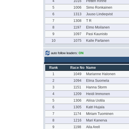
4
1016
Petteri Rinne
5
1006
Simo Ronkainen
6
1313
Juuso Lindeqvist
7
1308
T R
8
1197
Elmo Moilanen
9
1097
Pasi Kaunisto
10
1075
Kalle Partanen
auto follow leaders:
ON
Rank
Race No
Name
1
1049
Marianne Halonen
2
1094
Elina Suomela
3
1151
Hanna Storm
4
1209
Heidi Immonen
5
1306
Aliisa Uotila
6
1305
Katri Hujala
7
1174
Miriam Tuominen
8
1216
Mari Kanerva
9
1198
Aila Arell