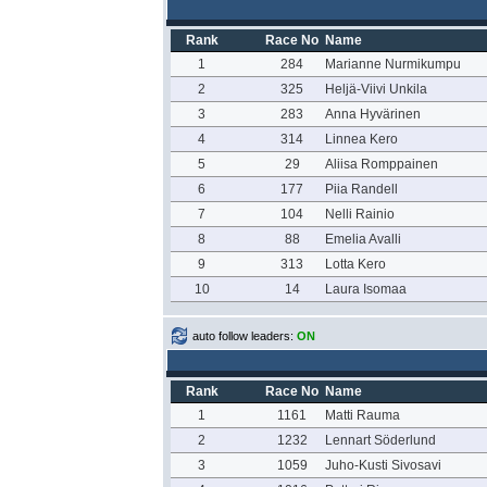
Rank
Race No
Name
1
284
Marianne Nurmikumpu
2
325
Heljä-Viivi Unkila
3
283
Anna Hyvärinen
4
314
Linnea Kero
5
29
Aliisa Romppainen
6
177
Piia Randell
7
104
Nelli Rainio
8
88
Emelia Avalli
9
313
Lotta Kero
10
14
Laura Isomaa
auto follow leaders:
ON
Rank
Race No
Name
1
1161
Matti Rauma
2
1232
Lennart Söderlund
3
1059
Juho-Kusti Sivosavi