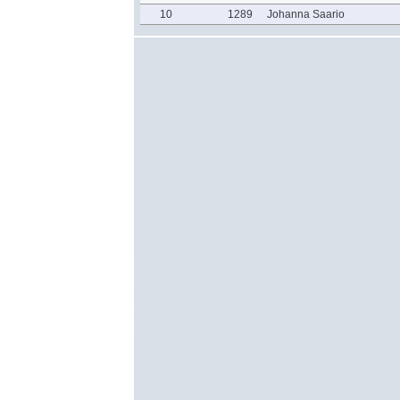
10
1289
Johanna Saario