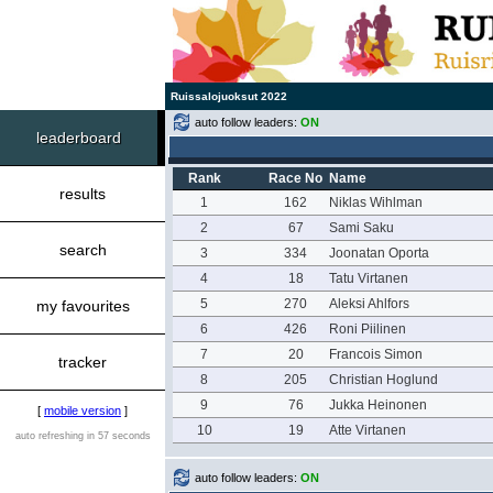
Ruissalojuoksut 2022
auto follow leaders:
ON
leaderboard
Rank
Race No
Name
results
1
162
Niklas Wihlman
2
67
Sami Saku
search
3
334
Joonatan Oporta
4
18
Tatu Virtanen
5
270
Aleksi Ahlfors
my favourites
6
426
Roni Piilinen
7
20
Francois Simon
tracker
8
205
Christian Hoglund
9
76
Jukka Heinonen
[
mobile version
]
10
19
Atte Virtanen
auto refreshing in 57 seconds
auto follow leaders:
ON