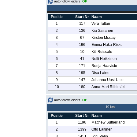
auto follow leiders:
OP
Positie
Start Nr
Naam
1
117
Vera Tattari
2
136
Kia Sairanen
3
67
Kirsten Mcstay
4
196
Emma Haka-Risku
5
10
Kiti Ruissalo
6
41
Nelli Heikkinen
7
171
Ronja Haavisto
8
195
Disa Laine
9
147
Johanna Uusi-Uitto
10
180
Anna-Mari Riihimäki
auto follow leiders:
OP
10 km
Positie
Start Nr
Naam
1
1196
Matthew Sutherland
2
1399
Otto Laitinen
3
1451
Joni Palin