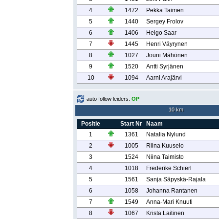
4
1472
Pekka Taimen
5
1440
Sergey Frolov
6
1406
Heigo Saar
7
1445
Henri Väyrynen
8
1027
Jouni Mähönen
9
1520
Antti Syrjänen
10
1094
Aarni Arajärvi
auto follow leiders:
OP
10 km
Positie
Start Nr
Naam
1
1361
Natalia Nylund
2
1005
Riina Kuuselo
3
1524
Niina Taimisto
4
1018
Frederike Schierl
5
1561
Sanja Säpyskä-Rajala
6
1058
Johanna Rantanen
7
1549
Anna-Mari Knuuti
8
1067
Krista Laitinen