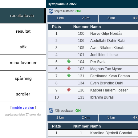
Hytteplanmila 2022
följ resultater:
ON
resultattavla
1 km
2 km
3 km
4 
Plats
Nummer
Namn
resultat
1
100
Narve Gilje Nordås
2
106
Abdullahi Dahir Rabi
sök
3
105
Awet Nftalem Kibrab
4
101
Joel Ibler Lillesø
5
104
Per Svela
mina favoriter
6
103
Magnus Tuv Myhre
7
131
Ferdinand Kvan Edman
spårning
8
134
Even Brøndbo Dahl
9
136
Kasper Harlem Fosser
scroller
10
133
Ibrahim Buras
[
mobile version
]
följ resultater:
ON
uppdatera tiden 57 sekunder
1 km
2 km
3 km
4 
Plats
Nummer
Namn
1
1
Karoline Bjerkeli Grøvdal