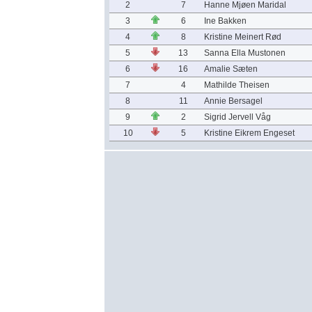
2
7
Hanne Mjøen Maridal
3
6
Ine Bakken
4
8
Kristine Meinert Rød
5
13
Sanna Ella Mustonen
6
16
Amalie Sæten
7
4
Mathilde Theisen
8
11
Annie Bersagel
9
2
Sigrid Jervell Våg
10
5
Kristine Eikrem Engeset